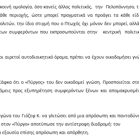
σωπικότητα),‭ αλλά‭ ‬ ‭ ‬ως εκπρόσωπο του κόμματος, 
μματικό περιφερειάρχη» ή άλλως «περιφερειάρχη πο
ή σημαία, για να γίνει όλη η Ελλάδα μπλε».
ι κάθε δίλημμα του ψηφοφόρου που αναζητά την α
 τη συντριπτική πλειοψηφία, καθώς το 50% που δε
γησης, τις οποίες πιστεύει ότι δεν μπορεί να τις αν
, μπορεί με την προσέλευση του στις κάλπες και τ
τη Περιφέρεια Πελοποννήσου.
ελοποννήσου ‬πρέπει‭ ‬‬να ‭‬σκεφθούν ‬ποιον‭ ‬ από‭ ‬ ‭
‬ τον‭ ‬ ‭ ‬Τατούλη‭ ‬ ‭ ‬(αποφασιστική‭ ‬ ‭ ‬ψήφος)‭ 