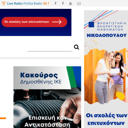
Web
TV
Live Radio
Politia Radio
90.
υ είναι