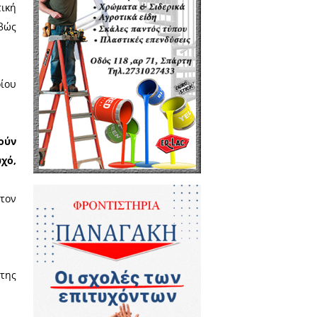
ησε τα έργα‭ ‬ ‭ ‬αυτά,‭ ‬ ‭
ινόταν‭ ‬ ‭ ‬ταχύτατα,‭ ‬ ‭ ‬
ό και σαφώς το «ψηφίστε δικό μας
ημμα και φανερώνει έλλειψη
ους
ών νοείτω), ‭ ‬
 η τοπική αυτοδιοίκηση.
πολιτικός παράγοντας του τόπου‬, ο
σσερα χρόνια εκλεκτό του, κ. Νίκα,