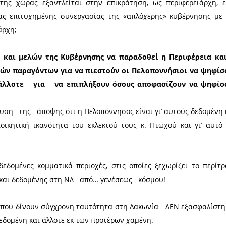
υτοδιοίκησης‭ ‬στην‭ ‬Ευρώπη ‬εξελίσσεται και απαγκιστρώ
‭ ‬δύο ‭ ‬βουλές ‭ ‬στη ‭ ‬Γαλλία, Ισπανία, Γερμανία, κ
λέγχει η ίδια, βάσει των τοπικών αναγκών και ιδιομ
νία του κράτους ερμηνεύεται ως αδυναμία άσκηση
κανότητας εκ μέρους της κεντρικής πολιτικής σκηνή
ωθυπουργού της χώρας εξαντλείται στην επικράτ
αρουσίαση μιας επιτυχημένης συνεργασίας της «α
ένο περιφερειάρχη;
ωθυπουργού και μελών της Κυβέρνησης να παρ
ς κυβερνητικών παραγόντων για να πιεστούν οι
αμαρά‭ ‬ ‭ ‬και‭ ‬ ‭ ‬άλλοτε‭ ‬ ‭ ‬για‭ ‬ ‭ ‬να‭ ‬επιπλή