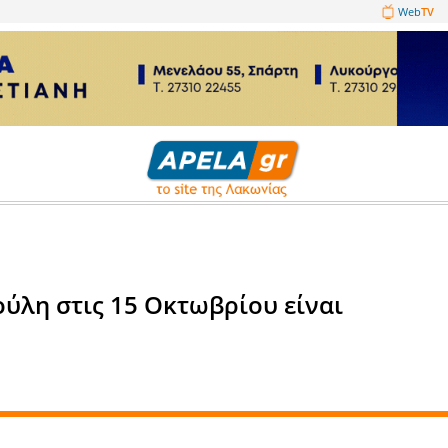
1089860
ές εκλογές
τον Τατούλη στις 15 Οκτωβρίο