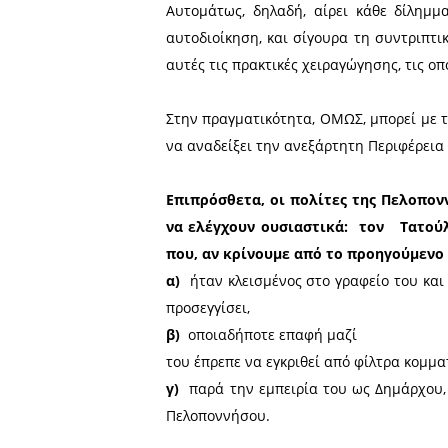
Το‭ ‬ ‭ ‬ότι‭ ‬ ‭ ‬εκτελέστηκαν‭ ‬ ‭ ‬πρ
α)‭
Υπήρχε συγκροτημένος στρα
β)‭ ‬ ‭ ‬
Γνώριζε‭ ‬ ‭ ‬τις‭ ‬ ‭ ‬προτεραιό
γ)‭ ‬ ‭ ‬
Προφανώς‭ ‬και‭ συνεργάσ
περιφερειάρχη για να σ
επιχειρημάτων, καθώς είναι
πρωθυπουργός έχει ανάγκη ‭ 
(βλ. περίπτωση Αρναουτάκη
δ)
Ο Τατούλης δεν έδεσε καμί
ε)‭
Καμία κυβέρνηση και ‭‬κα
‬Νομίζω ότι είναι πρόδηλο πως
Πρωθυπουργός επιχειρεί‭ να‭ ‬