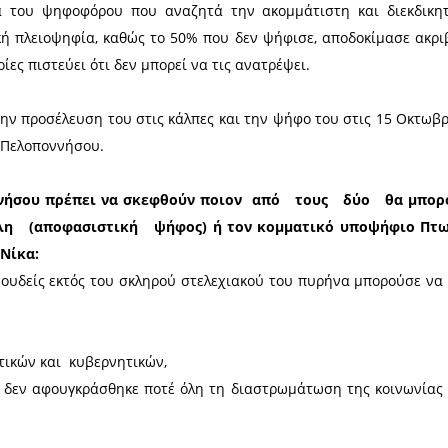
άγματι‭ ‬ ‭ ‬αυτά‭ ‬ ‭ ‬τα‭ ‬ ‭ ‬έργα‭ ‬ ‭ ‬σημαίνει:‭ ‬ ‭
τηγικός σχεδιασμός πάνω στον οποίο ο Τατούλης διεκδίκ
τητες‭ ‬ ‭ ‬των‭ ‬ ‭ ‬αναγκών‭ ‬ ‭ ‬των‭ ‬ ‭ ‬πολιτών‭ ‬ ‭ ‬και ανταποκρ
θηκε‭ ‬άριστα‭ ‬‬με‭ ‬‬κάθε κυβέρνηση και κάθε υπουργ
υνεργαστούμε άψογα μαζί του» είναι ψευδοδίλ
 γεγονός ότι από τη στιγμή που ο
‬τους περιφερειάρχες, θα συνεργαστεί άψογα με ‭ ‬όλ
 στην Περιφέρεια Κρήτης κλπ),
α περιφερειακή ενότητα στο άρμα καμίας άλλης‭ ‬‬(ο νο
νένα‭ ‬κόμμα δεν ωφέλησε τόσο πολύ τη Λακωνία, όσο
, από ‭‬τη‭ στιγμή‭ που‭, ‬για‭ ‬να‭ εξευμενιστεί ένας 
 ‭ ‬επιβάλει‭ ‬ ‬τον‭ κ. ‬Πτωχό‭, εκδιώκοντας τον πριν τέ