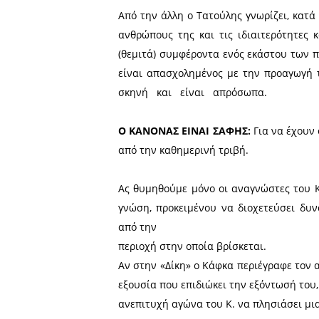
‬όχι‭ ως‭ ‬ πρόσωπο‭ ‬‬(προ
κόκκινη γραμμή: «θέλω κο
του να υψώσει την κομματικ
Αυτομάτως, δηλαδή, αίρε
αυτοδιοίκηση, και σίγουρα
αυτές τις πρακτικές χειραγώ
Στην πραγματικότητα, ΟΜΩΣ
να αναδείξει την ανεξάρτη
Επιπρόσθετα, οι πολίτες της Π
‬να ελέγχουν‭ ‬ουσιαστικά:‭ 