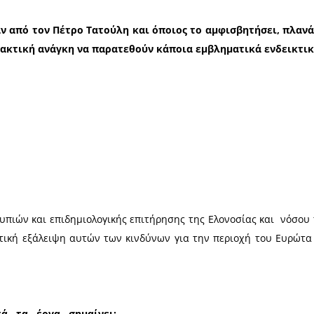
 ‬ ‭ ‬με‭ ‬ ‭ ‬την‭ ‬ ‭ ‬διάχυση‭ ‬ ‭ ‬της‭ ‬ ‭ ‬άποψης ότι η Πελ
την αυτοδιοικητική ικανότητα του εκλεκτού του
άγματα για δεδομένες κομματικά περιοχές, στις ο
σμένη‭ς‬ ‬και‭ ‬‬δεδομένη‭ς ‬στη‭ ‬ΝΔ‭ ‬ ‭ ‬από‭… γενέσεως‭ ‬ ‭ 
ό‭ ‬τα έργα που δίνουν σύγχρονη‭ ‬‬ταυτότητα‭ ‬στη‭ ‬‬
ύσαν άλλοτε δεδομένη και άλλοτε εκ των προτέρων χ
φαλίστηκαν από‭ ‬τον‭ Πέτρο ‬Τατούλη‭ ‬και‭ όποιος‭ 
γι’ αυτό είναι επιτακτική ανάγκη να παρατεθούν κά