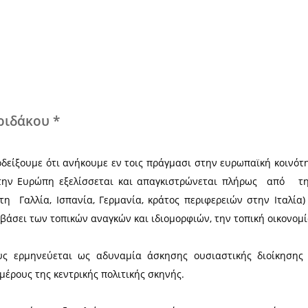
Χ
αρίτα Σπυριδάκου *
ιτέλους να αποδείξουμε ότι ανήκουμε εν τοις πράγμ