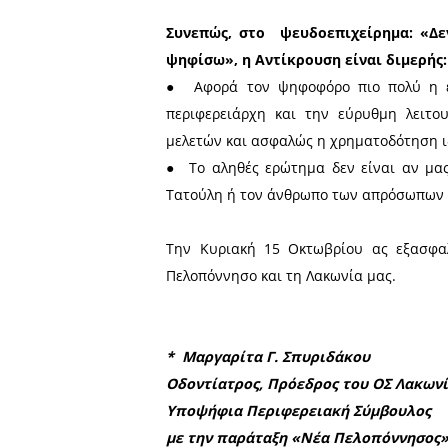
που,‭ ‬αν κρίνουμε από το
α)
ήταν κλεισμένος στο γρ
προσεγγίσει,
β)
οποιαδήποτε επαφή μαζ
του‭ ‬έπρεπε‭ ‬‬να‭ ‬‬εγκριθεί‭ ‬α
γ)‭
παρά‭ ‬την εμπειρία του
Πελοποννήσου.
Από την άλλη ο Τατούλης γνω
ανθρώπους‭ ‬της ‭και τις‭ 
(θεμιτά) συμφέροντα ενός 
είναι απασχολημένος με την
‬σκηνή‭ ‬ ‭ ‬και‭ ‬ ‭ ‬είναι‭ ‬ ‭ ‬απρόσω