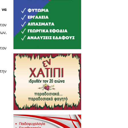
ού του πυρήνα μπορούσε να τον
αστρωμάτωση της κοινωνίας της
ός,‭ ‬ την ‭ ‬Πελοπόννησο, τους
τικά να προάγει τα κάθε είδους
 όχι μόνον δεν μπορεί, αλλά θα
‬ ‭ ‬κεντρική ‭ ‬πολιτική‭ ‬ ‭