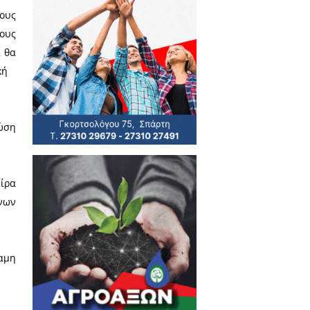
κατά τη γνώμη μου, χαράσσει μια
υ κατά τη στιγμή της εκλογής
κομμάτιστη και διεκδικητική
ν ψήφισε, αποδοκίμασε ακριβώς
ατρέψει.
ην ψήφο του στις 15 Οκτωβρίου
 ‬τους‭ ‬ ‭ ‬δύο‭ ‬ ‭ ‬θα‭ μπορούν
ή τον κομματικό υποψήφιο ‬Πτωχό‭,