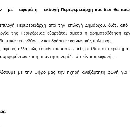
 προηγούμενο Νίκα:
αφείο του και ουδείς εκτός του σκληρού στελεχιακ
ί
πό‭ ‬φίλτρα‭ κομματικών και‭ ‬ κυβερνητικών,‭ ‬ ‭
 ως Δημάρχου, δεν αφουγκράσθηκε‭ ‬ποτέ όλη τη δι
ρίζει, κατά κοινή ομολογία, όσο κανείς άλλος πολιτικ
‬‬ιδιαιτερότητες ‭κάθε περιοχής, ώστε μπορεί πραγμα
εκάστου των πολιτών, την ίδια στιγμή που ο Πτωχός
 προαγωγή των συμφερόντων που εκπροσωπούνται στην‭ 
πα. ‭ ‬