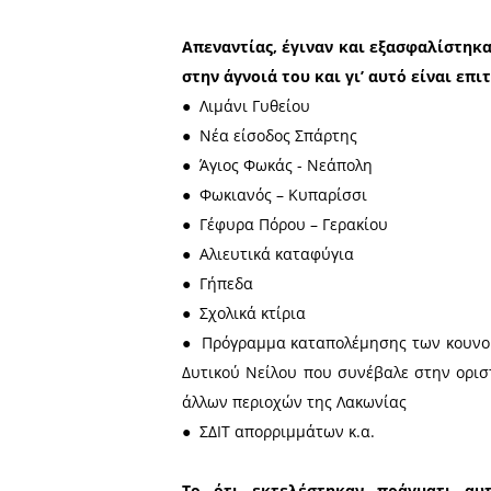
αυτοδιοικητικά:‭ ‬ ‭
α)‭
έρχεται‭ ‬ ‭ ‬σε‭ ‬ ‭ ‬αντίθεση‭
β)
αμφισβητούν κατάφωρα 
πατρονάρουν.
Ας δούμε πώς έχουν τα πρ
παράδειγμα της Λακωνίας‭ μας, ‬δο
Στη Λακωνία, ΟΜΩΣ, κανένα απ
‬από κόμματα που τη θεωρο
Απεναντίας, έγιναν και εξασ
‬στην‭ ‬‬άγνοιά‭ ‬του και 