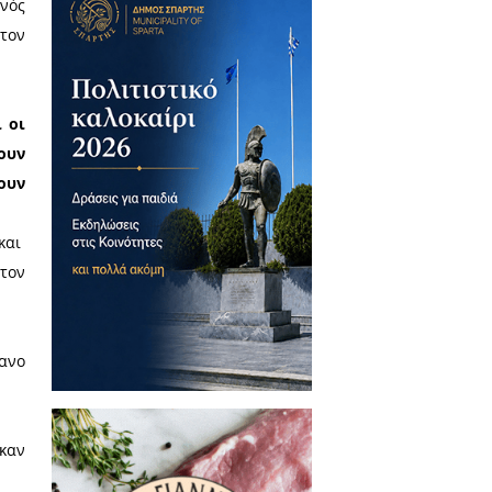
νεται πλήρως ‭ ‬από‭ ‬ ‭ ‬την‭ ‬ ‭
ράτος περιφερειών στην Ιταλία) και
ορφιών, την τοπική οικονομία.
ς ουσιαστικής διοίκησης και
ς.
ηση, ως περιφερειάρχη, ενός
πλόχερης» κυβέρνησης με τον
αδοθεί η Περιφέρεια και οι
 Πελοποννήσιοι να ψηφίσουν
ξουν όσους αποφασίζουν να ψηφίσουν