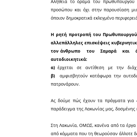
‭Ο ‬θεσμός‭ της‭ τοπικής‭ ‬‬α
‬κεντρική‭ ‬ ‭ ‬εξουσία (βλ. 
τροφοδοτεί με πόρους που ε
Αντίθετα, εδώ, η κηδεμο
υποβάθμιση της πολιτικής ι
Αλήθεια το όραμα του πρ
προσώπου και όχι στην π
όποιον δημοκρατικά εκλεγμ
Η ρητή προτροπή του Πρ
αλλεπάλληλες επισκέψει
τον άνθρωπο‭ ‬ ‭ ‬του‭ ‬ ‭ ‬Σ