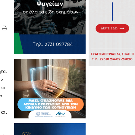
ασι στην ευρωπαϊκή κοινότητα.‬