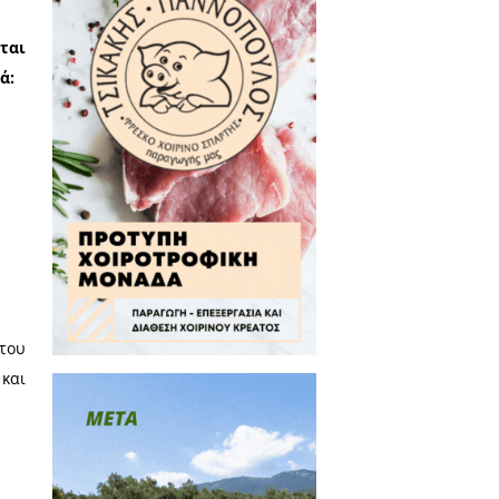
οπόννησος είναι γι’ αυτούς δεδομένη και
ς κ. Πτωχού και γι’ αυτό τον
ποίες ξεχωρίζει το περίτρανο
‬κόσμου!‭ ‬ ‭ ‬
Λακωνία‭ ‬ ‭ ‬ΔΕΝ εξασφαλίστηκαν‭
αμένη.
‬το‭ ‬αμφισβητήσει,‭ ‬πλανάται‭
ποια εμβληματικά ενδεικτικά: