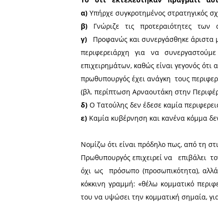
● Λιμάνι Γυθείου
● Νέα είσοδος Σπάρτης
● Άγιος Φωκάς - Νεάπολη
● Φωκιανός – Κυπαρίσσι
● Γέφυρα Πόρου – Γερακίου
● Αλιευτικά καταφύγια
● Γήπεδα
● Σχολικά κτίρια
● Πρόγραμμα καταπολέμηση
Δυτικού Νείλου που συνέβ
άλλων περιοχών της Λακων
● ΣΔΙΤ απορριμμάτων κ.α.