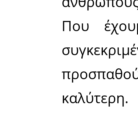
ανθρώπους.
Που έχουμ
συγκεκρι
προσπαθο
καλύτερη.