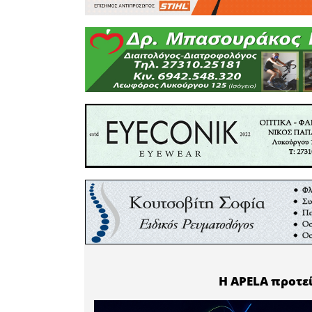
υποδομές 
και τον π
Όλοι μαζ
μπροστά
Ελαφόνησο