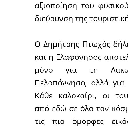
Ο Δημήτ
πολίτες, 
των τοπ
ακούγον
υποψήφιο