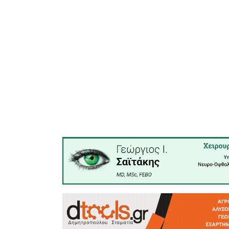
τις πιο 
Θέλουμε
περισσότ
μεγαλύτερ
να το πε
πρόσβαση,