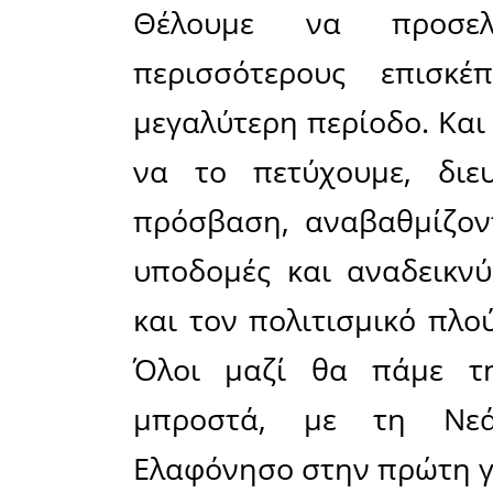
το πρόγρα
περιοχής,
των υπο
αξιοποίησ
διεύρυνση 