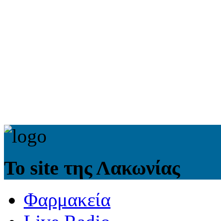
Το site της Λακωνίας
Φαρμακεία