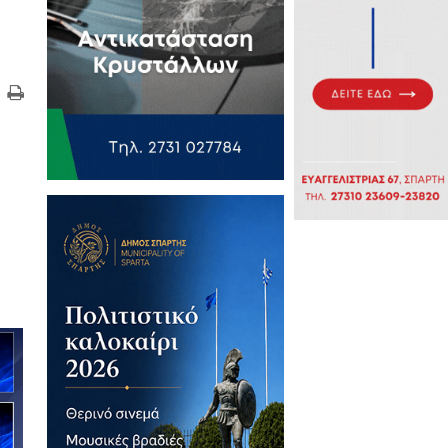
γιώτης Φλώρος,
έση των εμπόρων