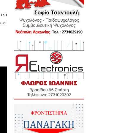
ιλάου και Γκορτσολόγου. Όπως
αι πρέπει να προχωρήσει χωρίς
 τελείται και σημειώνει ότι η
 και λειτουργίες και θα πρέπει
ισημαίνοντας ότι είναι θετικό