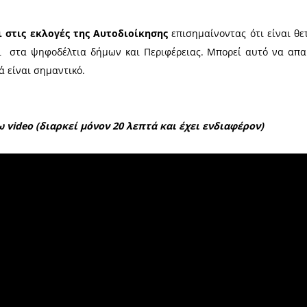
 κάνει ο Παναγιώτης Φλώρος:
αμένεται να ξεκινήσει στις οδούς Βρασίδου, Αγησ
 εκ. ευρώ που εξασφάλισε ο Εμπορικός Σύλλογος κ
ήσεις.
ράς
και στην ανάγκη να αναβαθμιστούν οι χώροι που
Δημοτική αγορά έχει διαμορφώσει συνθήκες, χρήσεις
ης πόλης.
φέρεται και στις εκλογές της Αυτοδιοίκησης
επ