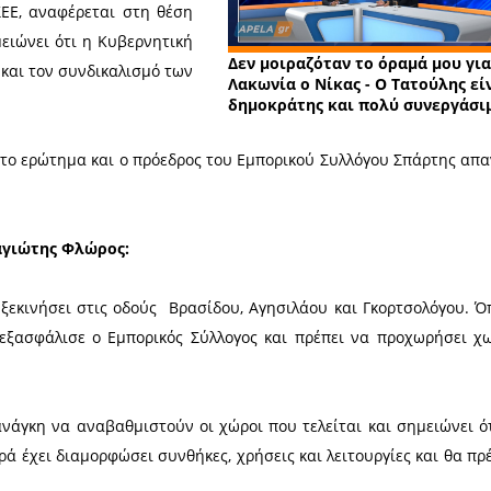
Σχε
κού Συλλόγου Σπάρτης Παναγιώτης
 δημοσιογράφο Ηλία Μπόνο, στην
συμπαραγωγής της Apela.gr και του
ρόεδρος της Ομοσπονδίας Εμπόρων
ους ΔΣ της ΕΣΕΕ, αναφέρεται στη θέση
 έμπορος. Σημειώνει ότι η Κυβερνητική
Δεν μο
 εμπόριο ούτε και τον συνδικαλισμό των
Λακωνί
δημοκρ
ει βέτο;» ήταν το ερώτημα και ο πρόεδρος του Εμπο