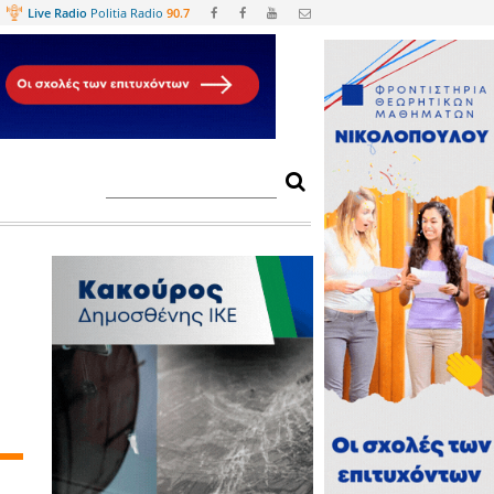
Web
TV
Live Radio
Politia Radio
90.
λες