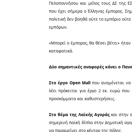
Ο πρόεδρος του Εμπορι
Φλώρος συζητά με τον
εκπομπή «Επόμενη Μέρα» 
Notospress.gr.
O κ. Φλώρος Α΄ Αντιπ
Πελοποννήσου και μέλος τ
που έχει σήμερα ο Έλληνας
πολιτική δεν βοηθά ούτε το
εμπόρων.
«Μπορεί ο έμπορος, θα θέσ