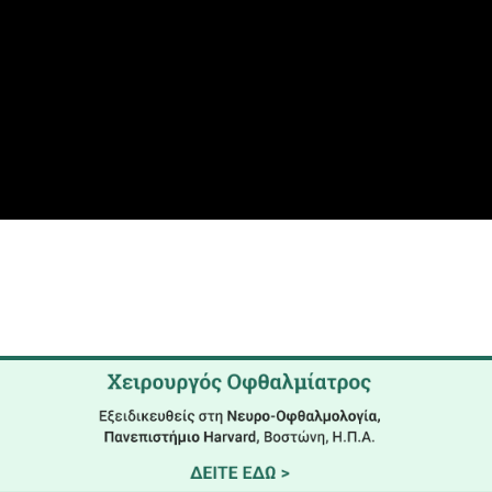
 ως υποψήφιοι στα ψηφοδέλτια δήμων και Περιφέρ
ν έμπορο) αλλά είναι σημαντικό.
στο παρακάτω video (διαρκεί μόνον 20 λεπτά και