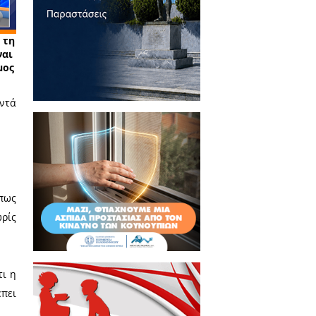
τικά Άρθρα
ιραζόταν το όραμά μου για τη
α ο Νίκας - Ο Τατούλης είναι
άτης και πολύ συνεργάσιμος
ρικού Συλλόγου Σπάρτης απαντά