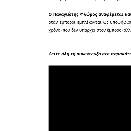
καταφατικά.
Δύο σημαντικές αναφορές
Στο έργο Open Mall
που αν
λέει πρόκειται για έργο 2
προσκόμματα και καθυστερ
Στο θέμα της Λαϊκής Αγο
σημερινή Λαϊκή δίπλα στην 
να παραμείνει στο κέντρο τ
Ο Παναγιώτης Φλώρος ανα