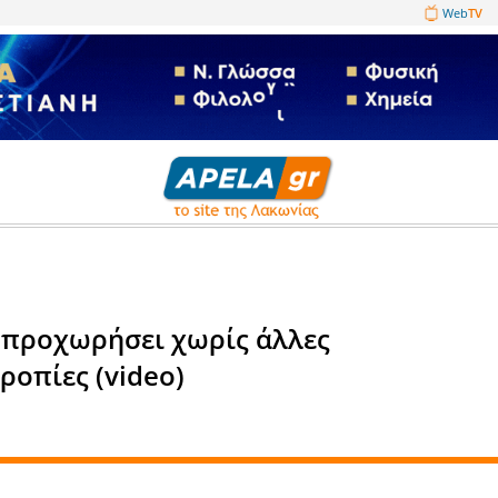
1089860
α
ρέπει να προχωρήσει χωρίς άλ
αι δυστροπίες (video)