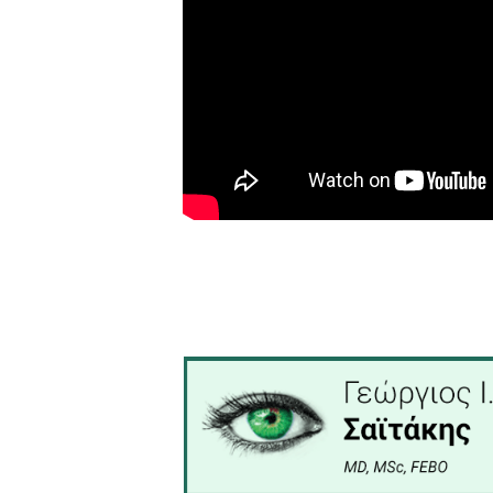
όταν έμποροι εμπλέκονται
χρόνο (που δεν υπάρχει στο
Δείτε όλη τη συνέντευξη 