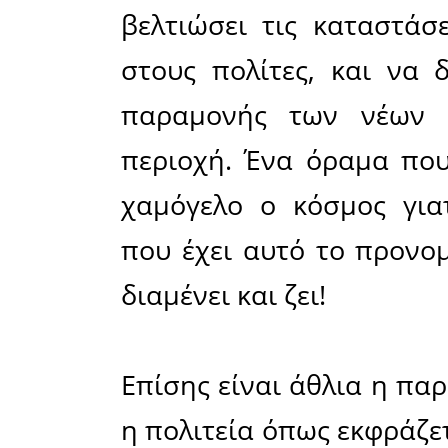
παράταξ
Νταλιάνη
Ξεκινώντα
μιλώντ
χρησιμο