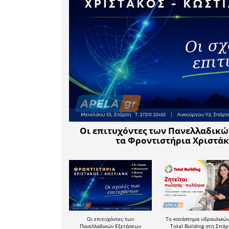
αφορούν 
σοβαρά έρ
παράκαμ
κάνουμ
ανακύκ
ιδιωτικοπ