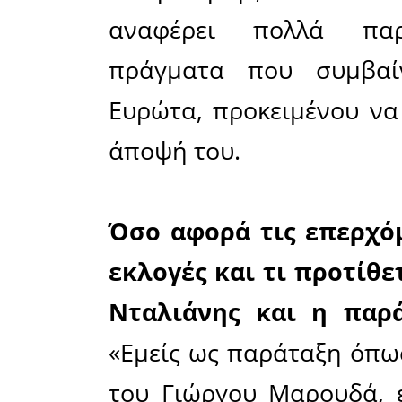
την Περι
Περιφερει
σχεδιασμό
μπορού
τουλάχι
Παγκόσμι