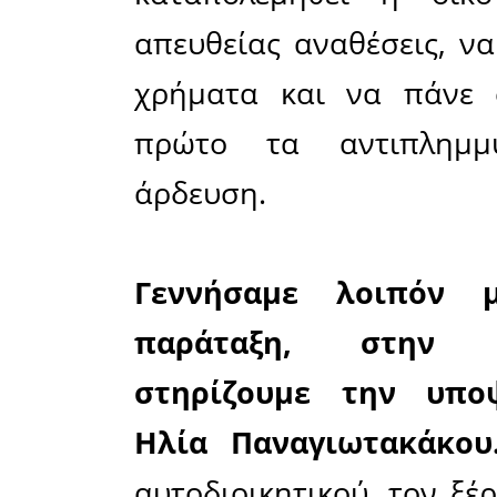
Η σημεριν
κυρίου Βέ
υπάρχει έ
όραμα μον
που βγή