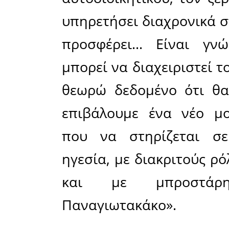
δουλίτσες
όφελος γ
φορά υ
ασχολούμε
ο πολίτ
εξυπηρέτ