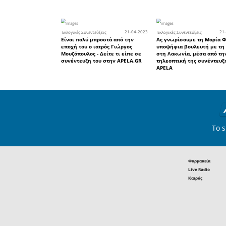
αυτοδιοικη
υπηρετήσε
προσφέρει
μπορεί να 
θεωρώ δε
επιβάλου