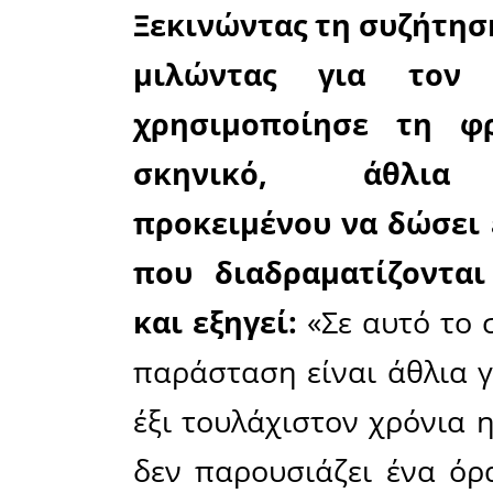
Συνέντευ
Δημητρακά
APELA.G
Δημοτικ
Ευρώτα κ