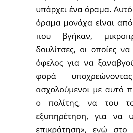
που έχει 
διαμένει κα
Επίσης είν
η πολιτεί