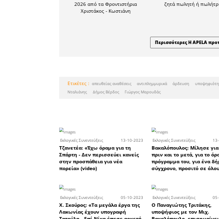
ο σημερι
σκουπιδιώ
παράνομ
περιοχή μα
Έτσι λοι