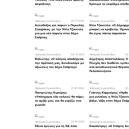
αυτή τη 
καταπολε
απευθείας
χρήματα 
πρώτο τ