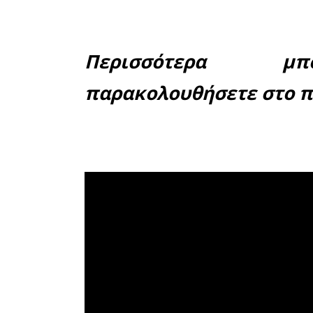
επικράτη
αναφέρε
πράγματ
Ευρώτα, π
άποψή του