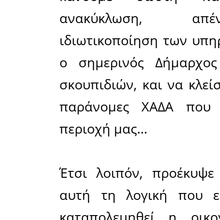
όλοι οι κ
Ευρώτα, 
κλιματική
πράγματα
φυσικούς π