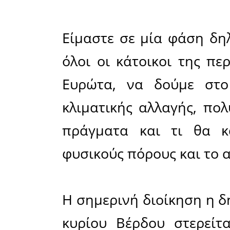
δεν παρου
βελτιώσει
στους πολ
παραμον
περιοχή. 
χαμόγελο 