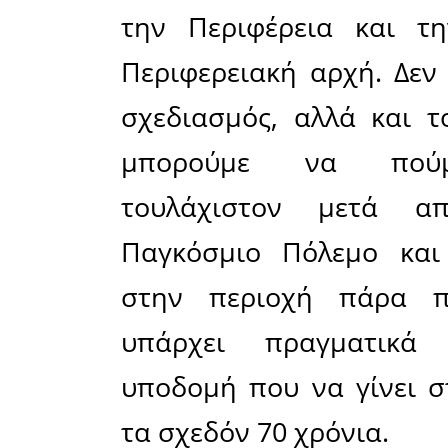
σκηνικ
προκειμέ
που διαδ
και εξηγεί
παράσταση
έξι τουλά