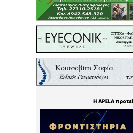
σύμπραξη
πραγματικ
αρνητικής
την ανάγ
προτεραι
στηρίξει