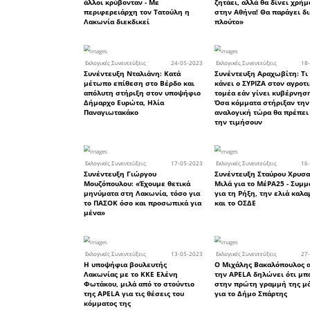
άρδευση.
Γεννήσα
παράτα
στηρίζο
Ηλία Παν