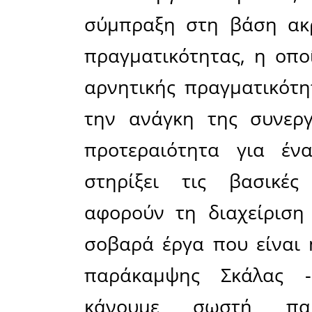
στην περ
υπάρχει
υποδομή π
τα σχεδόν 
Είμαστε σ