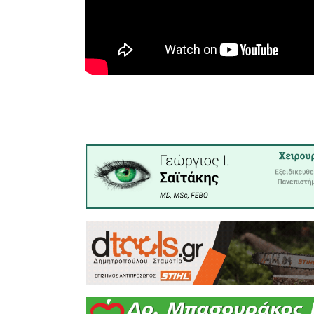
Όσο αφορ
εκλογές κ
Νταλιάνη
«Εμείς ως
του Γιώργ