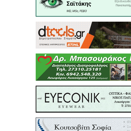
ακόμα πι
κοινού έν
τη διαδρο