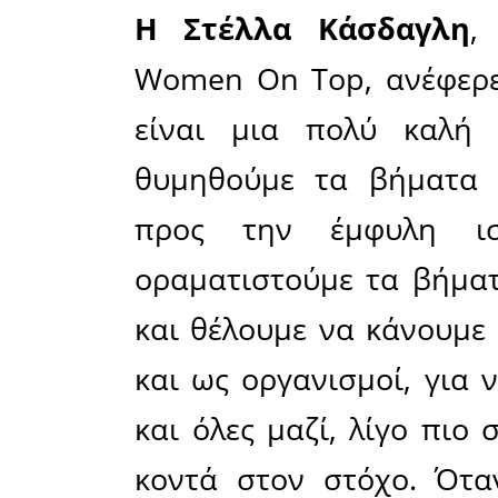
Μέσα από
άνδρες 
γραφείων 
να ενημε
κατάκτησ
στον επαγ