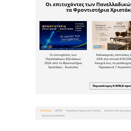
να υπά
διαφοροπ
κουλτούρα
καθημεριν
ημέρα της
ευκαιρία