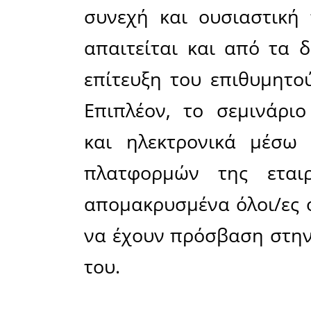
συνεργα
κερδοσκο
επαγγελ
γυναικώ
εργασίας-