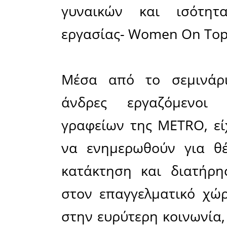
Γυναίκ
προχώ
διοργά
εκπαιδευ
«Αγκαλι