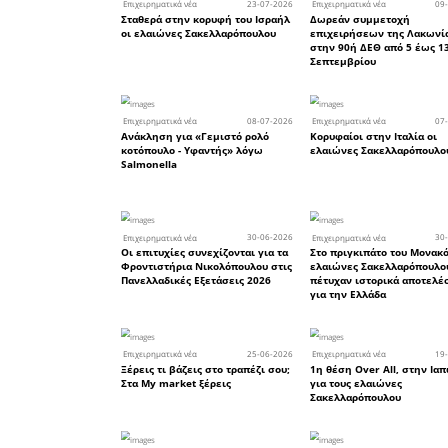
Στη METR
& τα MET
διανομής
εργάζοντ
γυναίκες