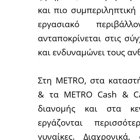
Η Στέλλ
Women On
είναι μι
θυμηθούμ
προς τη
οραματισ