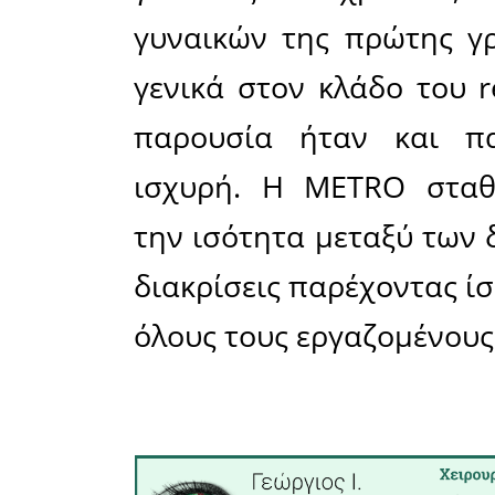
και θέλου
και ως ορ
και όλες μ
κοντά στ
και συζητ
για τα θ