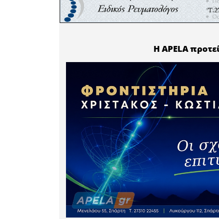
Η Δήμη
Διευθύντρ
Επικοινων
εμάς στ
ευκαιριών