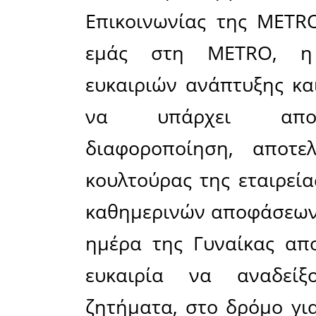
πλατφορμ
απομακρυσ
να έχουν
του.