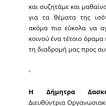
στην ευρύ
συνεχή κ
απαιτείτα
επίτευξη 
Επιπλέον,
και ηλεκ