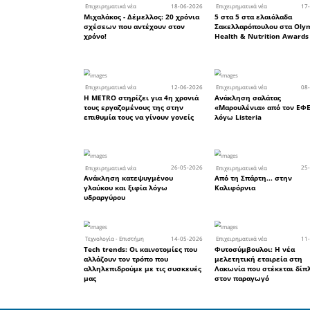
γυναικών 
γενικά στο
παρουσία
ισχυρή. 
την ισότη
διακρίσεις