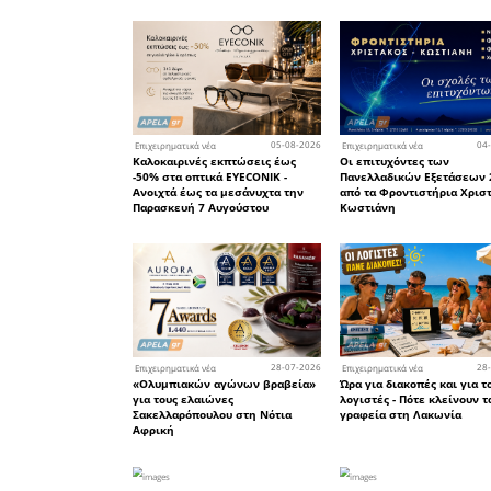
ζητήματα,
και πιο σ
εργασια
ανταποκρί
και ενδυν