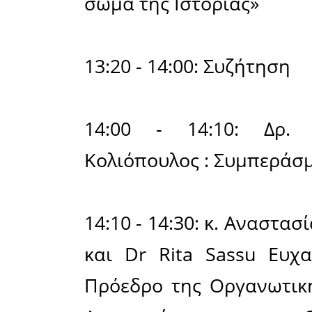
οπτική»
20:40 -
Κολιόπουλ
μπορούσε 