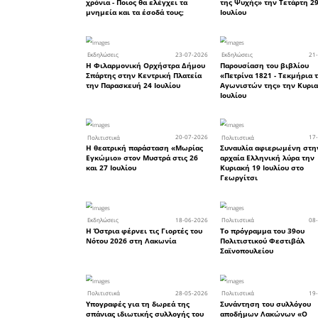
«Συνολικ
Κλεομένη 
έως τον Κ
12:20 - 1