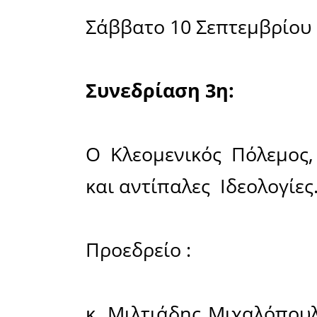
Constitut
War.»
19:20 - 1
απόηχο
προγράμμα