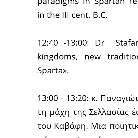
importanc
adventur
historians
20:20 - 20
«Η μάχη τ