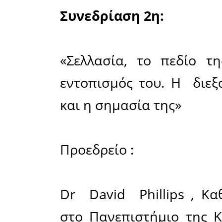
Συνεδρίασ
Η Σπαρτια
αιώνα και
της Πελοπ