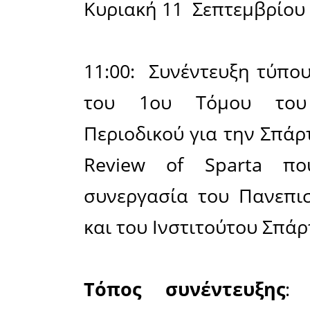
αίτια της
10:20 - 1
«Η σύγκρο
της Σπάρτ
Αχαϊκής Συ