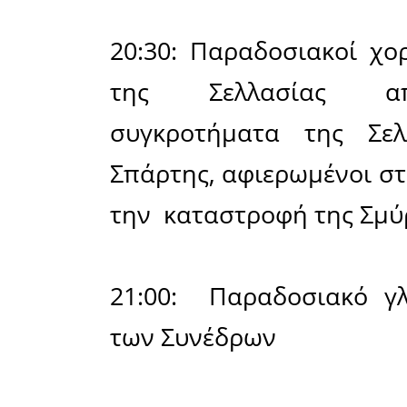
κ. Μιλτιά
Βραβείο Α
10:00 - 1
«Ανερχόμε
του Κλεομ