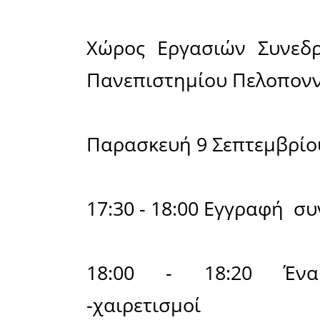
Επιμορφωτ
Σελλασία
του προγ
Επιστημον
«Η Μάχη τ