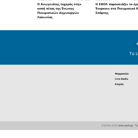
13:00 - 13
τη μάχη τ
του Καβάφ
σώμα της 