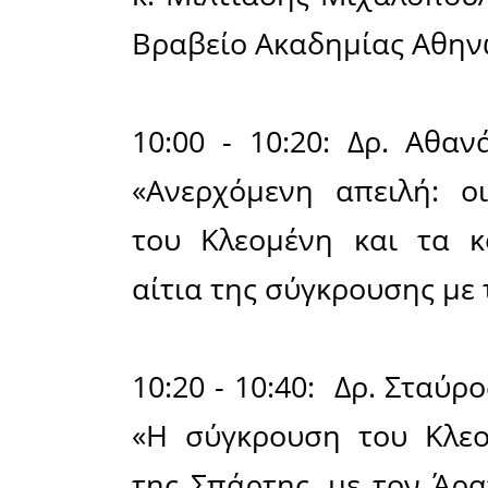
Κλεομένο
σχολών τη
εξουσίας 
19:40 -20
«Ο μύθος 