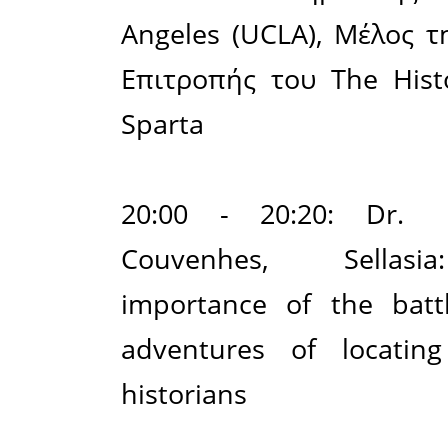
Προεδρείο
Δρ. Κων
Καθηγη
Ευρωπαϊκ
του Παντ