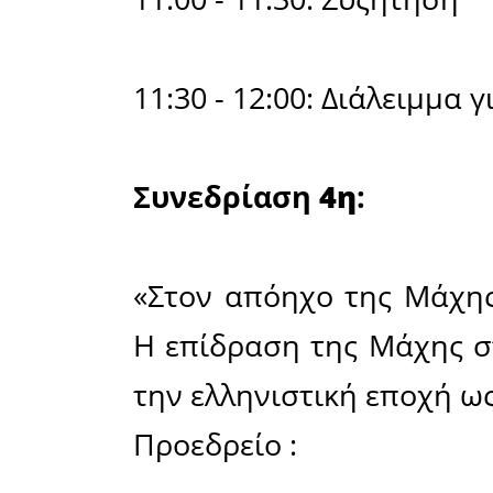
Προεδρείο 
Dr David 
στο Πανεπ