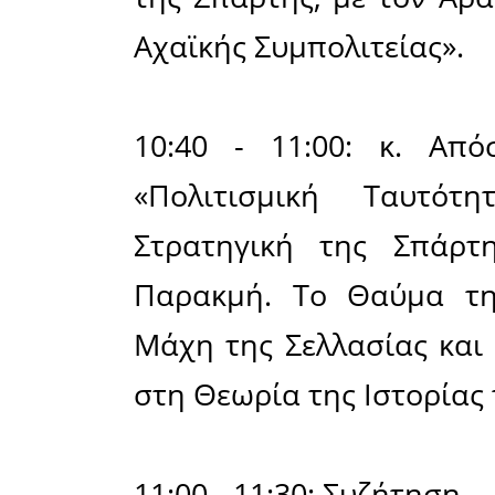
Συνεδρίασ
«Σελλασί
εντοπισμό
και η σημα