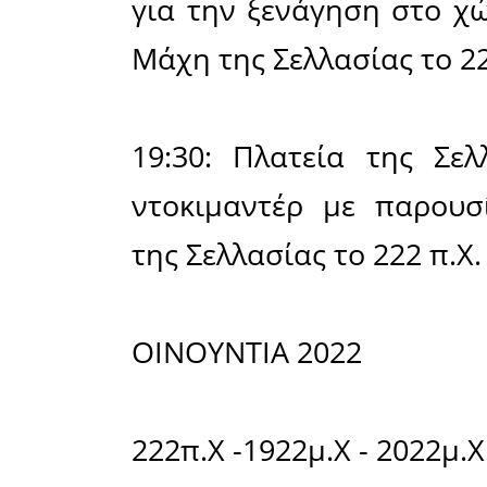
Ο Κλεομεν
και αντίπα
Προεδρείο 