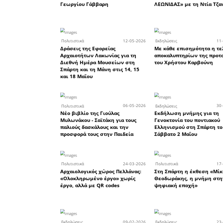
paradigms
in the III c
12:40 -13
kingdoms,
Sparta».