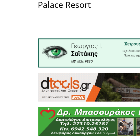
10:40 - 
«Πολιτι
Στρατηγι
Παρακμή.