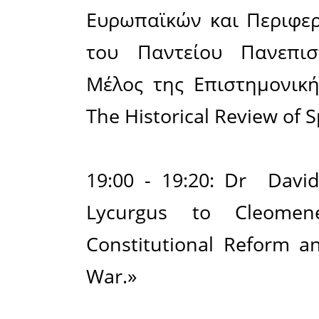
-χαιρετισμ
18:20 - 1
Martyn, Δ
The Histo
Canada