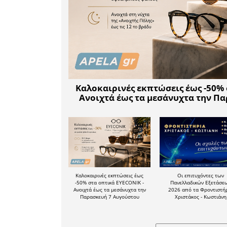
Συνεδρία
«Στον από
Η επίδρασ
την ελληνι