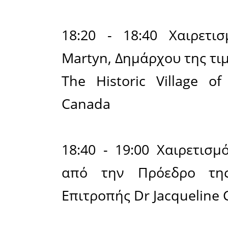
της τελευ
το οποίο 
και 11 Σεπ
Χώρος Ερ
Πανεπιστη