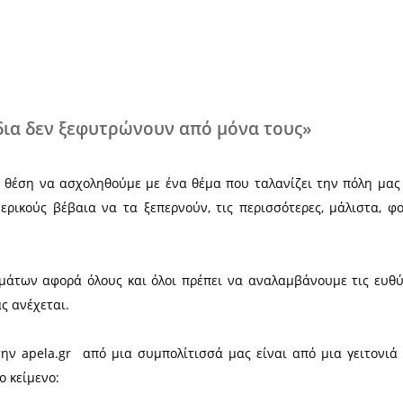
Χ
τα σκουπίδια δεν ξεφυτρώνουν από μ
ρά στην άβολη θέση να ασχοληθούμε με ένα θέμα πο
ριά τους με μερικούς βέβαια να τα ξεπερνούν, τις