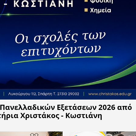
Η APELA προτείνει