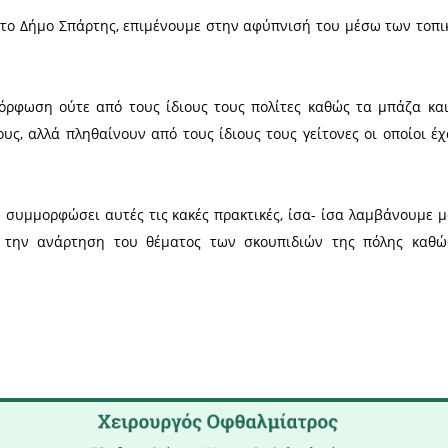
ς των απορριμμάτων αφορά όλους και όλοι πρέπει 
 ζούμε και μας ανέχεται.
υ εστάλη στην apela.gr από μια συμπολίτισσά μα
πό το ακόλουθο κείμενο:
απόκριση από το Δήμο Σπάρτης, επιμένουμε στην α
τοιχειώδης μόρφωση ούτε από τους ίδιους τους π
 από μόνα τους, αλλά πληθαίνουν από τους ίδιους 
ματερή.