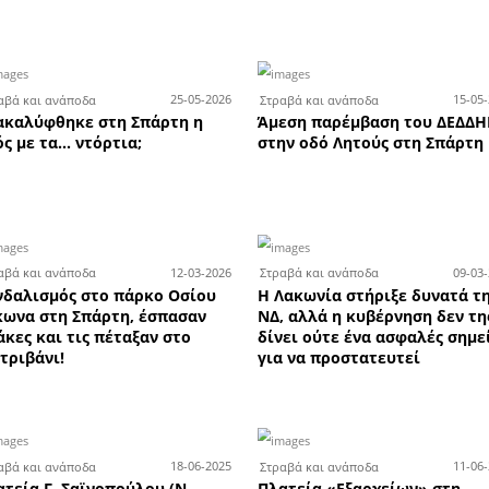
τες των Πανελλαδικών Εξετά
ροντιστήρια Χριστάκος - Κω
ων
Καλοκαιρινές εκπτώσεις έως
Τ