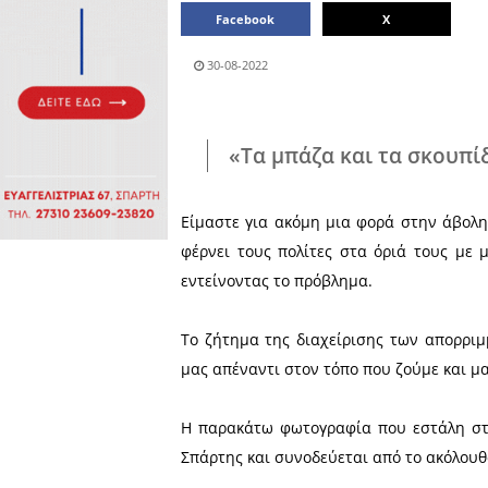
Πολιτιστικά
Πωλήσεις
Δήμος
Διάφορα
Αν.
Μάνης
Εκδηλώσεις
Ενοικίαση
Επιχειρήσεων
Δήμος
Ελαφονήσου
Εκκλησία
Περιφερεια
Πελοποννήσου
Σώματα
ασφαλείας
Μοιράσου το άρθρο:
Facebook
30-08-2022
«Τα μπάζα και 
Είμαστε για ακόμη μια φο
φέρνει τους πολίτες στα ό
εντείνοντας το πρόβλημα.