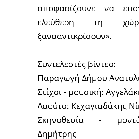
τη δημιο
αποτυπ
παραδοσια
Μάνης.
Υπό την 