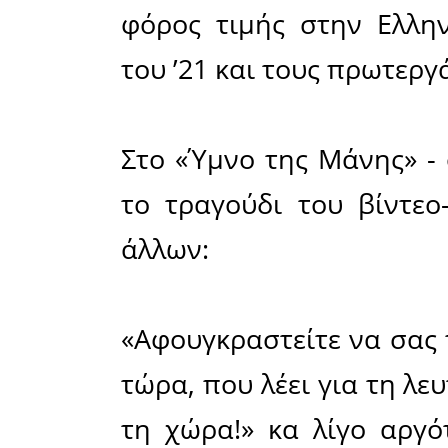
ήττες.
Με αφορμή
χρόνια -
Επανάστα
Δήμος τη