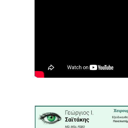
φόρος τι
του ’21 κα
Στο «Ύμνο
το τραγού
άλλων: