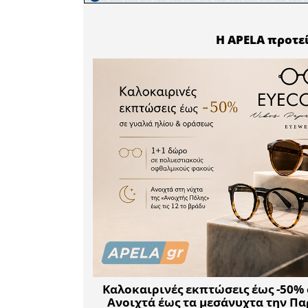
ξανααντικ
Συντελεστέ
Παραγωγή 
Στίχοι - 
Λαούτο: Κ