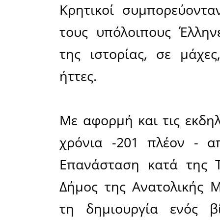
περιοχών, απο
και τους πρωτ
Στη δημ
προχώρη
Μάνης,
παραδοσια