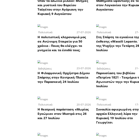
koulouria
Πηγή: neakr