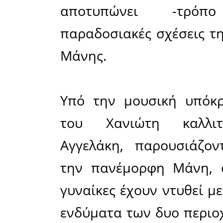
Μάνης.
Από τα πα
Κρητικοί
τους υπό
της ιστορ