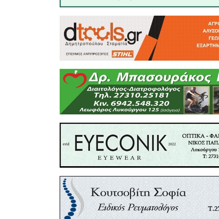
«Αφουγκρα
τώρα, που 
τη χώρα!»
αποφασίζ
ελεύθ