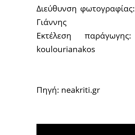
του Χαν
Αγγελάκη
την πανέ
γυναίκες 
ενδύματα 