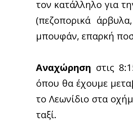
Έλωνα θα γίν
Περισσότε
συντονιστές
Κοκκονό (69