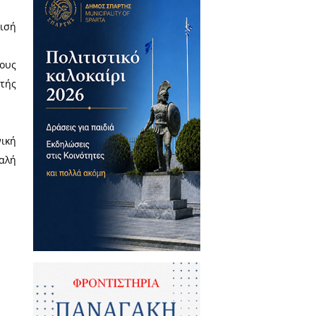
ωπαϊκό Πρωτάθλημα πίστας της
ναγάκος.
Σ. στο διαδίκτυο, ο ανωτέρω
Ευρωπαϊκό Πρωτάθλημα, με την
ιώντας την καλύτερη εμφάνισή
 χρονομέτρηση και 22ος στους
ιαννιώσης βασικός συντελεστής