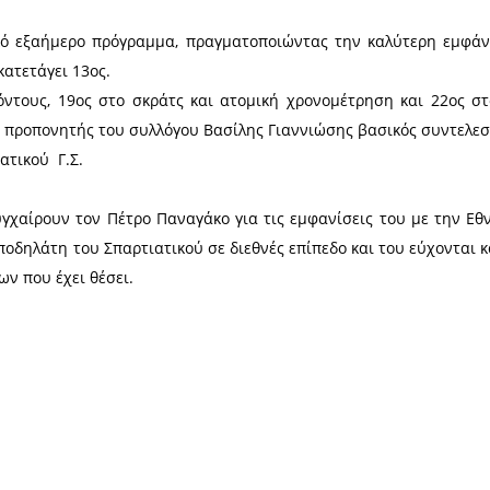
ι αγωνιστικές παραστάσεις επέστρεψε από το Ευρ
του Σπαρτιατικού Γυμναστικού Συλλόγου, Πέτρος Πα
τική ανάρτηση του τμήματος Ποδηλασίας του Σ.Γ.
το καλύτερο, σε ένα απαιτητικό υψηλού επιπέδου 
τών της ποδηλασίας.
ένα απαιτητικό εξαήμερο πρόγραμμα, πραγματοπο
εισμού, που κατετάγει 13ος.
θέση στους πόντους, 19ος στο σκράτς και ατομική
 βρέθηκε και ο προπονητής του συλλόγου Βασίλης Γ
.Σ. του Σπαρτιατικού Γ.Σ.