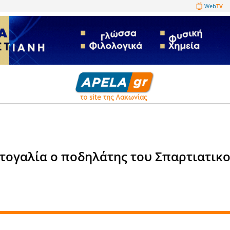
1089860
ατα
την Πορτογαλία ο ποδηλάτης 