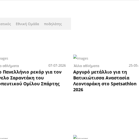
ς εκπτώσεις έως -50% στα ο
χτά έως τα μεσάνυχτα την Πα
Αυγούστου