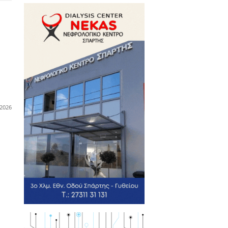
πτικά EYECONIK
ρασκευή 7