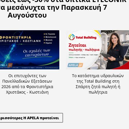
Η APELA προτείνει