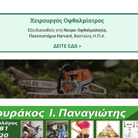
υ συλλόγου, συγχαίρουν τον Πέτρο Παναγάκο για τις
α ενός ακόμα ποδηλάτη του Σπαρτιατικού σε διεθνές
υψηλών στόχων που έχει θέσει.