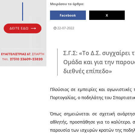
Πολιτιστικά
Πωλήσεις
Δήμος
Διάφορα
Αν.
Μάνης
Εκδηλώσεις
Ενοικίαση
Επιχειρήσεων
Δήμος
Ελαφονήσου
Εκκλησία
Περιφερεια
Πελοποννήσου
Σώματα
ασφαλείας
Μοιράσου το άρθρο:
Facebook
22-07-2022
Σ.Γ.Σ: «Το Δ.Σ.
Ομάδα και για
διεθνές επίπεδ