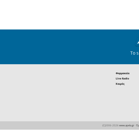
Οι επιτυχόντες τω
Πανελλαδικών Εξετά
2026 από τα Φροντισ
Χριστάκος - Κωστιά
Eτικέτες :
Ένωση Ποδοσφαιρ