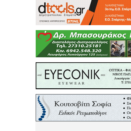
περιόδο
κλήρωση
Ερασιτεχν
2022.
Η εν λόγω