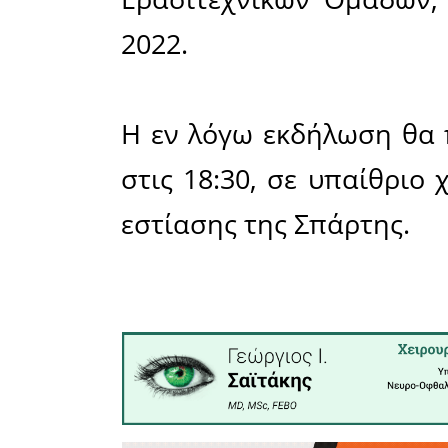
Όπως γ
Ποδοσφαιρ
Τετάρτη 2
εκδήλωση 
των αγ
Ερασιτεχ