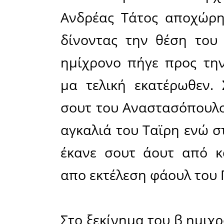
Τέσσερις 
Με δεδο
Κωνσταντ
Γιάννης Μ