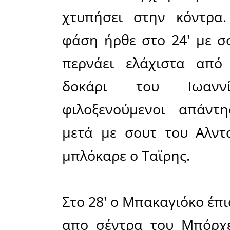
Τελικά, τ
λεπτό ο Γ
15ο τέρμα
επιτυχίες
στα ψηλά.