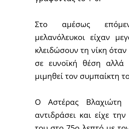
της άμυνα
άξονα οι
άκρα της 
Τάτος πίσ
Το ματς