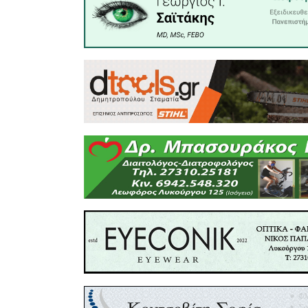
έκανε σο
απο εκτέλ
Στο ξεκίν
είχε ένα ε
σκορ κα