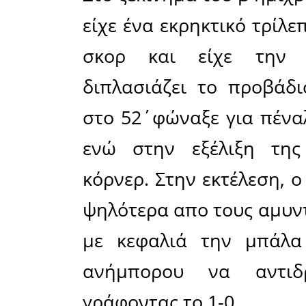
Μαβινγκά
αρχικό σχή
Κάτω από 
στα άκρα 