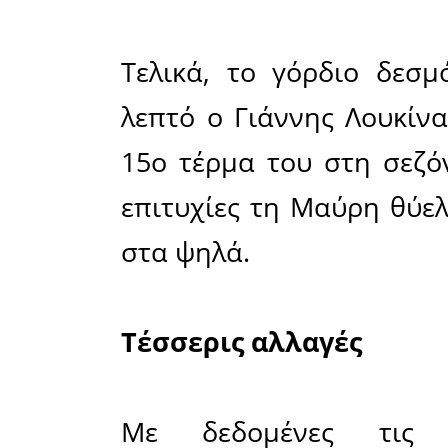
διαφορά 
οποίος δε
λόγω κρου
Η νίκη μά
ήταν διπλ