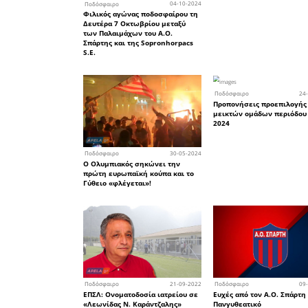
Λουπάνο α
(77)΄ η Κ
καθώς ο Π
κάρτα στο
Οι φιλοξ