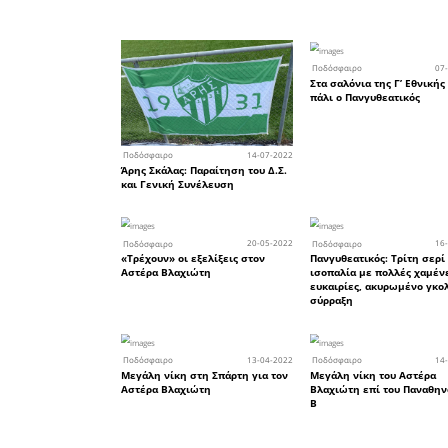
γήπεδο αλ
να απειλή
ματς να 
κόκκινη κ
της Καλαμ