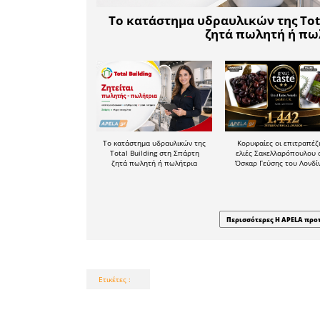
ανήμπορ
γράφοντας 
Στο αμ
μελανόλευ