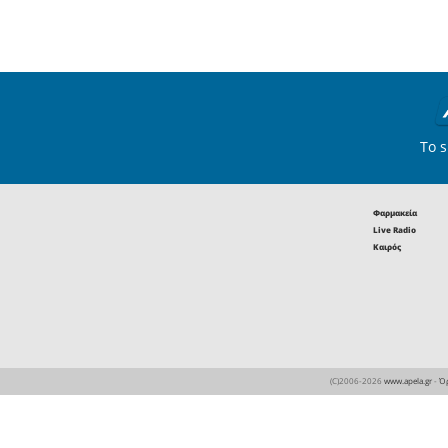
Μπέλα, Γι
Διαιτητής
Βοηθοί
: 
(Αθηνών)