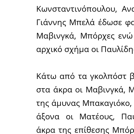
ανακοί
Λεβαδειακ
μεταξύ του
Η Καλαμάτ
ήττα στο 