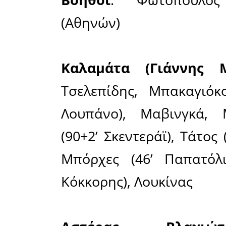
μετά με 
μπλόκαρε 
Στο 28′ ο
απο σέντ