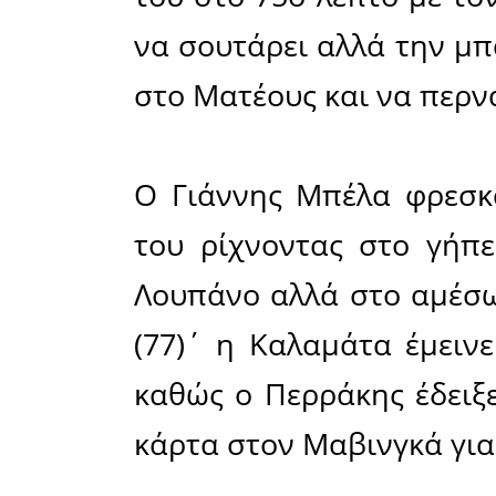
Η Καλαμ
“συνήθεια
στα πρώτ
στα ρηχά.
βγεί οργα