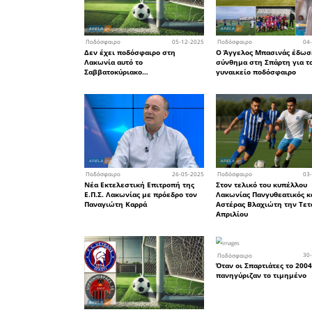
του στο 7
να σουτάρ
στο Ματέου
Ο Γιάννη
του ρίχνο