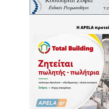
διπλασιάζ
στο 52΄φώ
ενώ στην
κόρνερ. Σ
ψηλότερα 
με κεφαλ