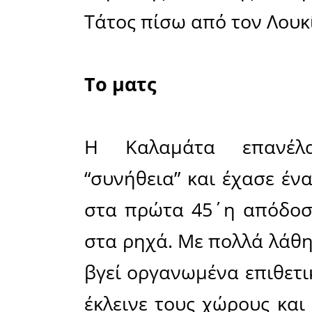
εξεπλάγη
Βλαχιώτη 
συμπαγής
αντεπιθέ
ιδιαίτερα