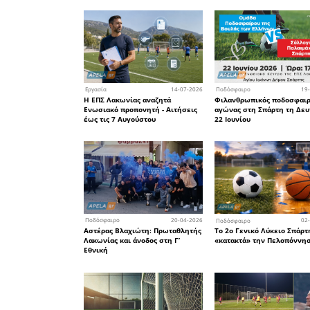
κλειδώσου
σε ευνοϊ
μιμηθεί το
Ο Αστέρ
αντιδράσε