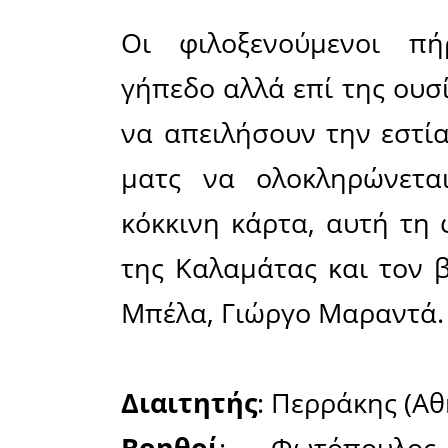
έκλεινε τ
χτυπήσει
φάση ήρθε
περνάει 
δοκάρι
φιλοξενο