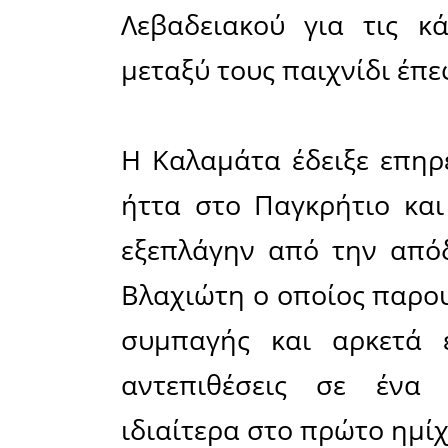
Η Καλαμά
Μεσσήνη α
αλλά με 
κατηγορί
υπερπολύ