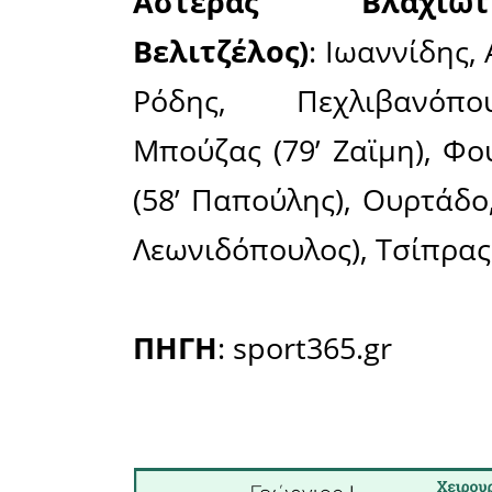
Ανδρέας 
δίνοντας 
ημίχρονο
μα τελική
σουτ του 
αγκαλιά τ