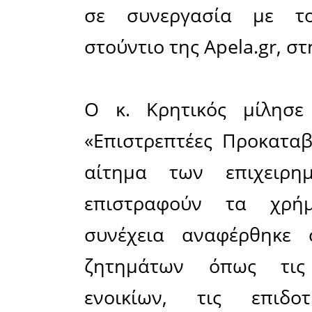
Οικονομικ
Επιμελ
Περιφέρε
Κρητικό, 
δημοσ