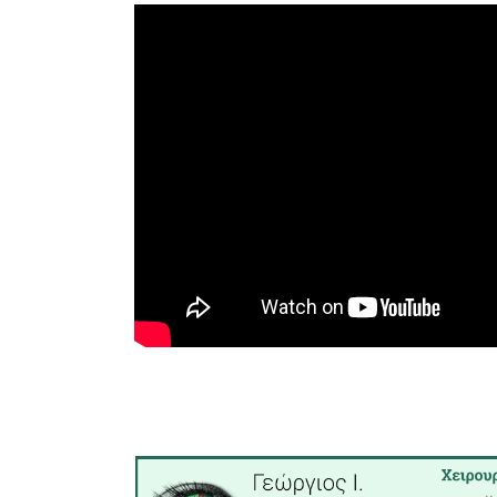
Ο κ. Κρη
«Επιστρεπ
αίτημα 
επιστρα
συνέχεια
ζητημάτ