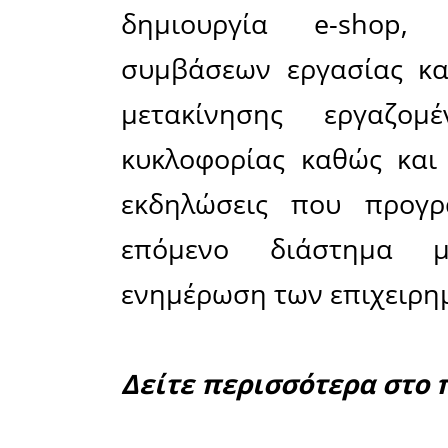
Μακεδον
εβδομαδια
έχει επίκε
σε συνε
στούντιο τ