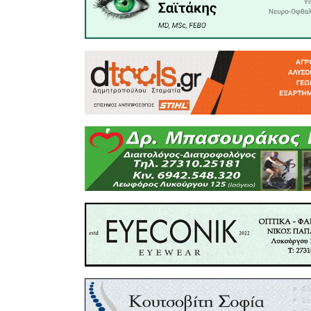
ενοικίω
δημιουρ
συμβάσεων
μετακίν
κυκλοφορί
εκδηλώσε