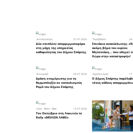
αλλά και
ελαιοσυγ
εργάτες
μετάδοσης
απαιτεί 
και τήρ