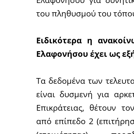
διαχείρισ
Μάλιστα ό
αριθμού τ
Δήμου Ελ
να προβ