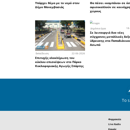
προς όφελο
Η Δήμαρχ