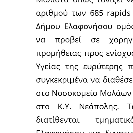
Δήμος 
γνωστοπ
«προέβη 
685 ra
προκειμέ
περίπτω