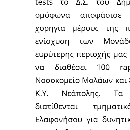
Τα δεδομέ
είναι δυσ
Επικράτει
από επίπε
(ετοιμό