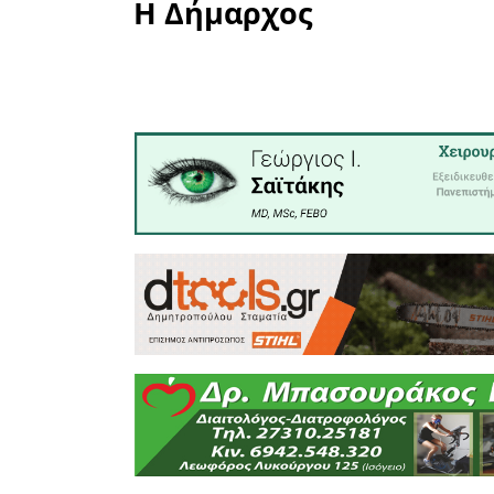
εφαρμόζε
πανδημία
rapid te
έτοιμος 
και δια
κρουσμάτ