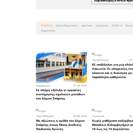
του πληθυ
Η έλευση 
αναπόφευ
κλειστούς