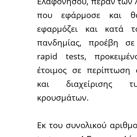
διατίθε
Ελαφονήσο
του πληθυ
Ειδικότε
Ελαφονήσο