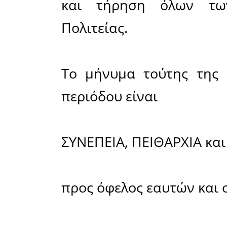
Σε αυτό τ
επιτυχ
τουριστ
Ελαφονήσο
που εφά