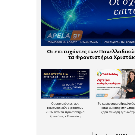
ευρύτερης
να διαθ
Νοσοκομεί
Κ.Υ. Νε
διατίθε
Ελαφονήσο