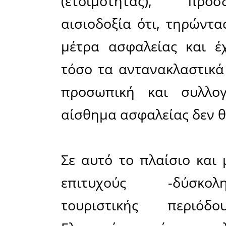
προμήθει
Υγείας τη
συγκεκριμέ
στο Νοσοκ
στο Κ.Υ.