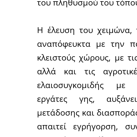
αισιοδοξί
μέτρα ασ
τόσο τα α
προσωπικ
αίσθημα α