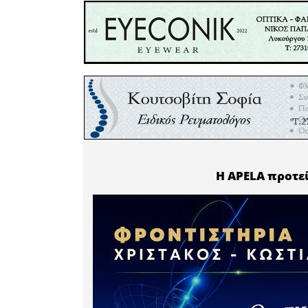
Εκ του συ
tests το
ομόφωνα
χορηγία 
ενίσχυσ