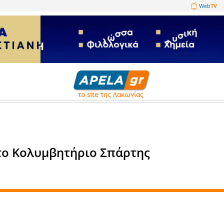
1089860
ατα
γραφές στο Κολυμβητήριο Σπά