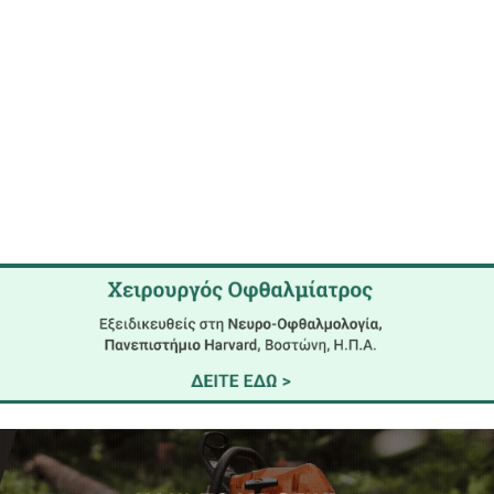
 Δημοτικού Κολυμβητηρίου για το κοινό.
οποιούνται στα γραφεία του Κολυμβητηρίου κα
3:00 έως 17:00
.
ίναι κατά την εγγραφή να προσκομίσετε ιατρικ
όγο.
7310 23300
ήμου Σπάρτης