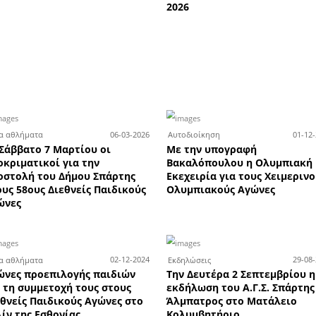
λικών
Οι επιτυχόντες των
Κα
στη
Πανελλαδικών Εξετάσεων
-5
ή ή
2026 από τα Φροντιστήρια
Α
Χριστάκος - Κωστιάνη
τη
Περισσότερες Η APELA προτείνει