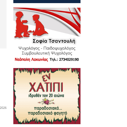
uilding στη
ρια