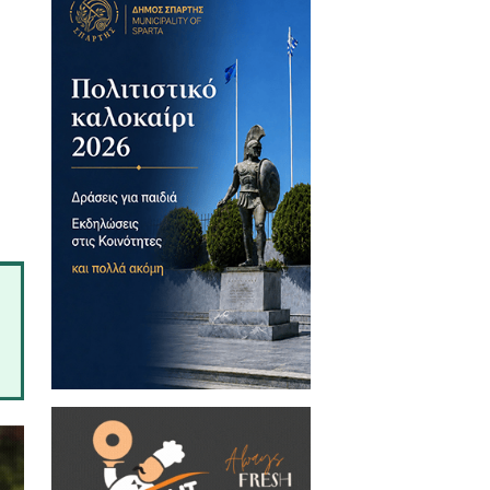
θημερινά α
πό Δευτέρα έως
ή βεβαίωση από καρδιολόγο ή