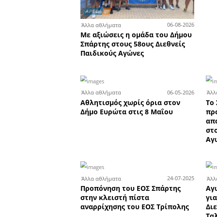
Το κατάστημα υδραυ
της Total Building 
Σπάρτη ζητά πωλητ
πωλήτρια