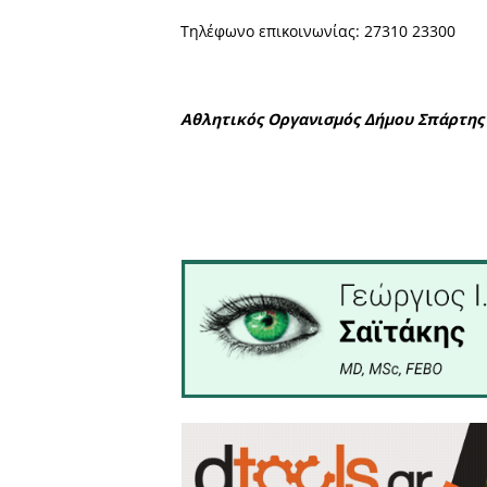
η λειτουργία του Ματάλειου
Οι εγγραφές θα πραγματ
Παρασκευή
και ώρες από
1
Απαραίτητη προϋπόθεση ε
παθολόγο και από δερματολ
Τηλέφωνο επικοινωνίας: 2
Αθλητικός Οργανισμός Δ