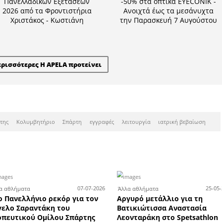
τημα υδραυλικών της Total B
πάρτη ζητά πωλητή ή πωλήτ