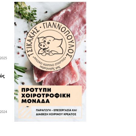
λοκαιρινές εκπτώσεις έως
0% στα οπτικά EYECONIK -
νοιχτά έως τα μεσάνυχτα
ν Παρασκευή 7 Αυγούστου