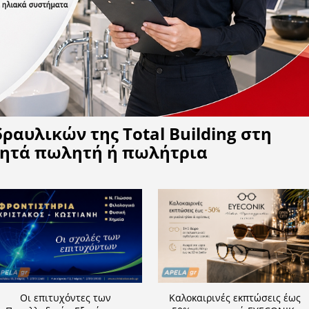
Η APELA προτείνει