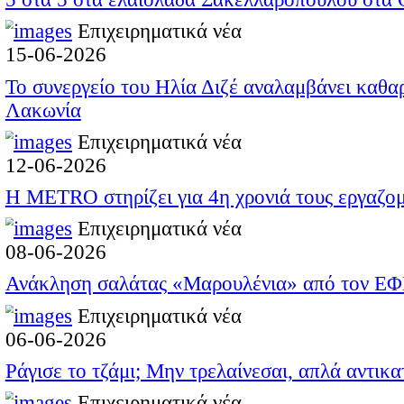
Το κατάστημα υδραυλικώ
Οι επιτυχόντες των Παν
Καλοκαιρινές εκπτώσει
Παρασκευή 7 Αυγούστο
Περισσότερες Η APELA πρ
Eτικέτες :