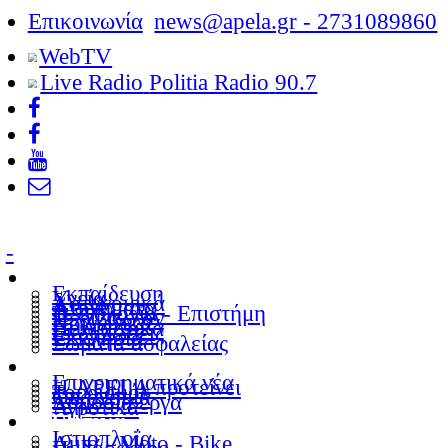
Επικοινωνία
news@apel
Web
TV
Live Radio
Politia Rad
-