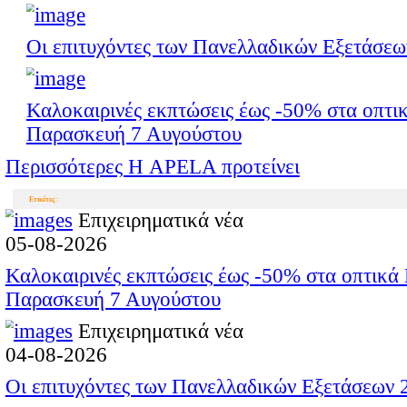
πραγματοποιηθε
24/7/2013 από ώρα
Aμυκλες, Σκούρα,
Αγριάνοι, Καλονή,