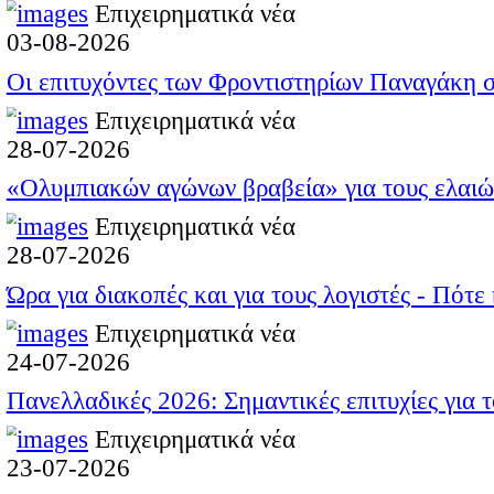
Αλεποχώρι, Καρύτ
Η επανατροφοδότησ
και πριν από την 
και τα δίκτυα θα