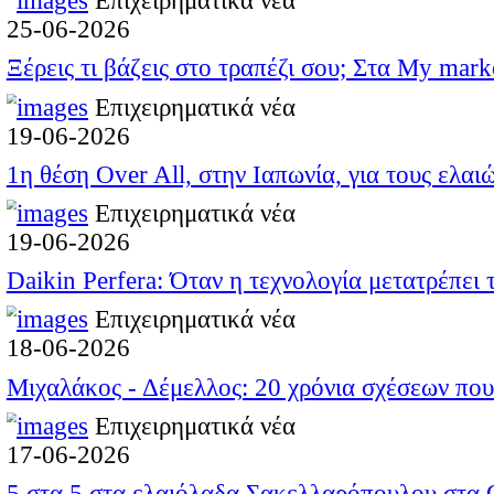
Η APELA προτείνει
Το κατάστημα υδραυλικώ