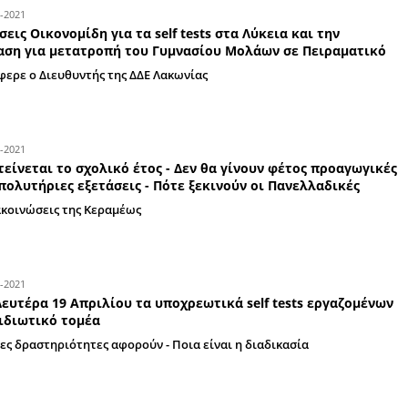
«Δεν αστειεύεται ο covid σε καμία ηλικία πλέον 
ξεμπερδέψουμε πριν από το 2022» - Τι ανέφερε
07-05-2021
Δηλώσεις Πολίτη για την επικείμενη επα
νηπιαγωγείων και δημοτικών σχολείων τ
Τι ανέφερε για το αυτοδιαγνωστικό τεστ
05-05-2021
Covid-19: Ενημέρωση από τη Διεύθυνση 
Εκπαίδευσης Λακωνίας για τον δωρεάν α
Τι αναφέρει σε ανακοίνωσή της