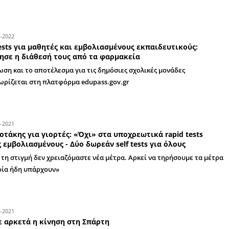
ΣΥΡΙΖΑ - Π.Σ. Λακωνίας: «Με 50.000 κρούσ
σχολεία με μόνο ένα self test παραπάνω..
«Η κυβέρνηση Μητσοτάκη συνειδητά θέτει σε κ
τριών, εκπαιδευτικών και άρα συνολικά της κο
05-01-2022
Self tests για μαθητές και εμβολιασμένου
Ξεκίνησε η διάθεσή τους από τα φαρμακε
H δήλωση και το αποτέλεσμα για τις δημόσιες 
καταχωρίζεται στη πλατφόρμα edupass.gov.gr
21-12-2021