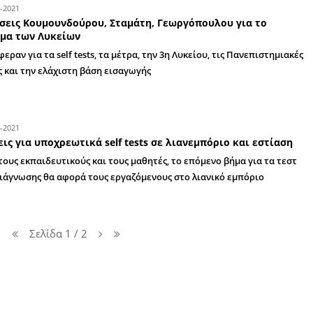
23-04-2021
Έως τις 2 Μαΐου η μεταβατική περίοδος γι
εργαζομένων στον ιδιωτικό τομέα
Από τη Δευτέρα 3 Μαΐου υποχρεωτική διενέργει
προσέλευση του εργαζομένου στον χώρο εργασ
22-04-2021
Δηλώσεις Οικονομίδη για τα self tests στ
πρόταση για μετατροπή του Γυμνασίου 
Τι ανέφερε ο Διευθυντής της ΔΔΕ Λακωνίας