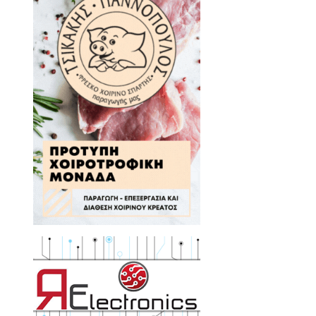
 πάρθηκε η απόφαση για
θείου
δοκιμαστική λειτουργία»
στο Γύθειο…