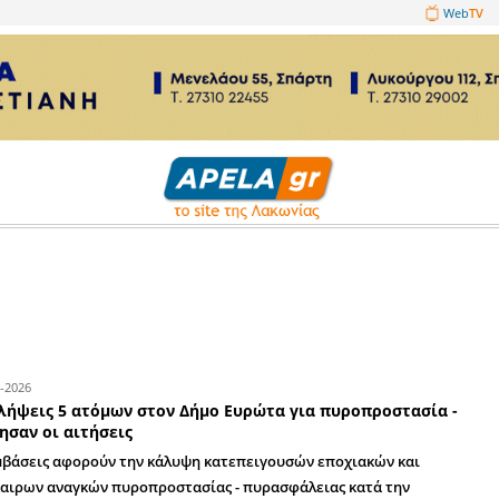
1089860
03-06-2026