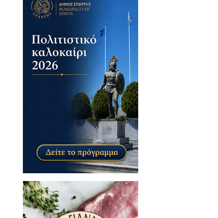
εξαντλείται - Πότε
 τους
ELA.gr από τα έργα –
 οδών Τριακοσίων και
Γυθείου: «Θα προκύψει
νοφόρων»
το χέρι…