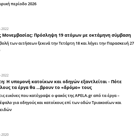
Προσλήψεις 5 ατόμων στον Δήμο Ευρώτα 
Ξεκίνησαν οι αιτήσεις
Οι συμβάσεις αφορούν την κάλυψη κατεπειγου
πρόσκαιρων αναγκών πυροπροστασίας - πυρασφ
αντιπυρική περίοδο 2026
12-05-2022
Δήμος Μονεμβασίας: Πρόσληψη 19 ατόμω
Η υποβολή των αιτήσεων ξεκινά την Τετάρτη 18
Μαΐου
04-05-2022