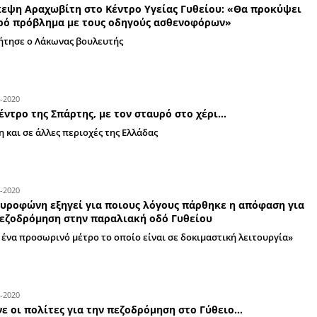
Σπάρτη: Η υπομονή κατοίκων και οδηγών 
επιτέλους τα έργα θα …βρουν το «δρόμο»
Δείτε τις εικόνες που κατέγραψε ο φακός της AP
πονοκέφαλο για οδηγούς και κατοίκους επί των
Ηρακλειδών
31-12-2020
Επίσκεψη Αραχωβίτη στο Κέντρο Υγείας 
σοβαρό πρόβλημα με τους οδηγούς ασθε
Τι συζήτησε ο Λάκωνας βουλευτής
14-09-2020
Στο κέντρο της Σπάρτης, με τον σταυρό σ