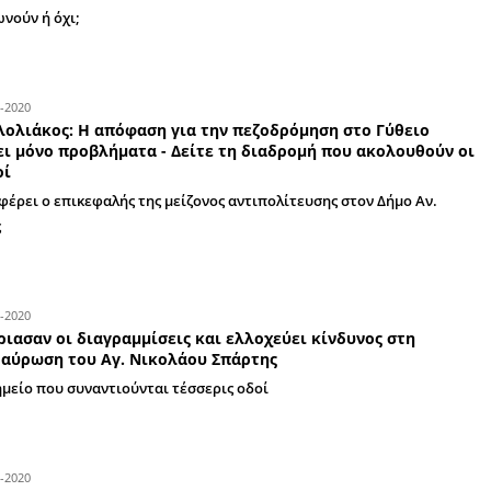
Εθεάθη και σε άλλες περιοχές της Ελλάδας
31-07-2020
Η Γ. Λυροφώνη εξηγεί για ποιους λόγους
την πεζοδρόμηση στην παραλιακή οδό Γυ
«Είναι ένα προσωρινό μέτρο το οποίο είναι σε 
31-07-2020
Τι λένε οι πολίτες για την πεζοδρόμηση 
Συμφωνούν ή όχι;