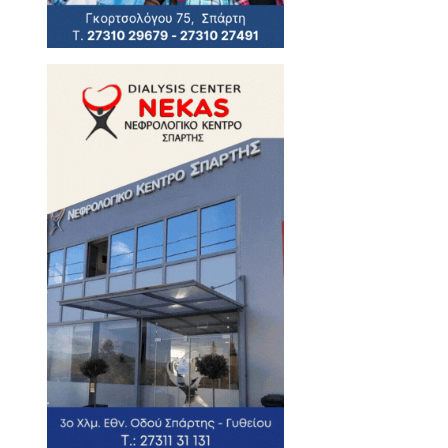
φέρεια Πελοποννήσου σε
ερ. Πελοποννήσου ανέρχεται
 Χριστόφορο στο νησάκι
ν δρόμο για