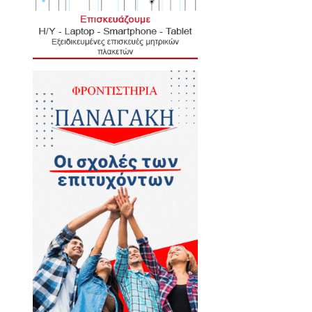
ρόμηση στο Γύθειο
ρομή που ακολουθούν οι
ίτευσης στον Δήμο Αν.
ύει κίνδυνος στη