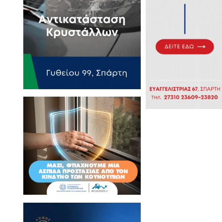
για πυροπροστασία -
σών εποχιακών και
άλειας κατά την
ν με οκτάμηνη σύμβαση
 και λήγει την Παρασκευή 27