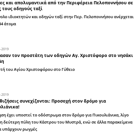
30-07-2020
Μιχαλολιάκος: Η απόφαση για την πεζοδ
φέρνει μόνο προβλήματα - Δείτε τη διαδ
οδηγοί
Τι αναφέρει ο επικεφαλής της μείζονος αντιπολ
Μάνης
15-07-2020
Ξεθώριασαν οι διαγραμμίσεις και ελλοχε
διασταύρωση του Αγ. Νικολάου Σπάρτης
Στο σημείο που συναντιούνται τέσσερις οδοί