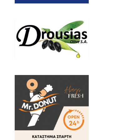
ο για Πικουλιάνικα, λίγο
, ενώ σε άλλα παρακείμενα