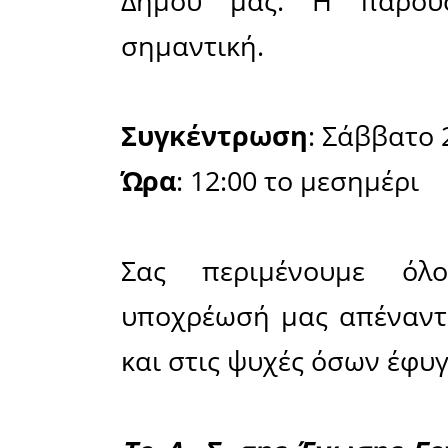
των 57 σ
άδικα.
Καλούμε ό
το «παρώ
οικογένει