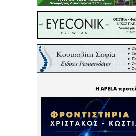
Σύλλογοι
Δήμου μ
σημαντική
Συγκέντρ
Ώρα
: 12:0