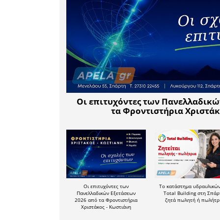
Σας περι
υποχρέωσή
και στις ψ
Το Δ. Σ.