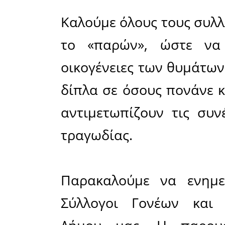
Ο Πρόε
Διοικητικ
Ένωσης
Δήμου 
συλλαλητή
δυστυχήμ