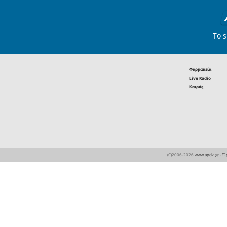
Χριστάκος - Κωστιά
Eτικέτες :
Ένωση Γονέων
Δ