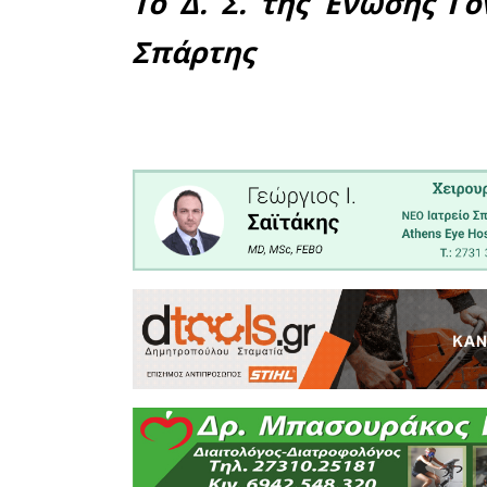
δίπλα σε 
αντιμετωπ
τραγωδίας
Παρακαλο