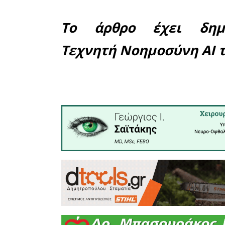
προβλημα
από πλή
επανάληψη
θεωρείται
Το περισ