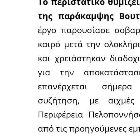
όπου
πραγματοπ
παρεμβάσε
δυόμισι χρ