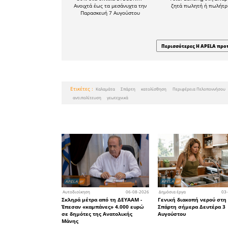
είναι αν θ
επαρκής 
πρακτι
παρεμβάσ
άξονα για 