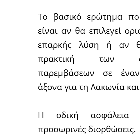
Η αντιπο
πρόβλημα 
οι επε
αντιμετώ
αλλά περι
Όπως υπο