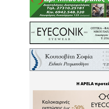
της παρά
έργο παρο
καιρό μετ
και χρειά
για την