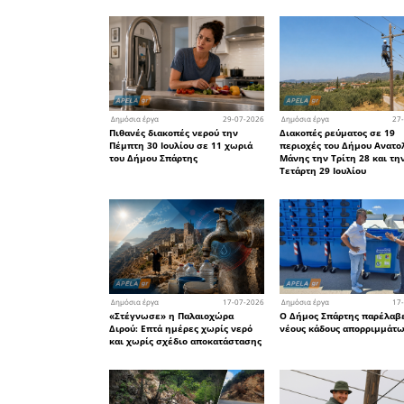
Η οδική
προσωρινέ
Το άρθρ
Τεχνητή Ν