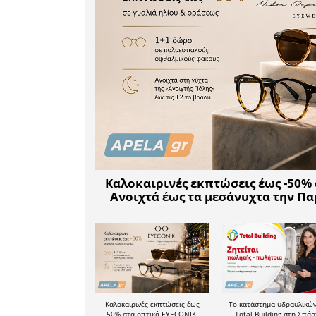
επανέρχ
συζήτησ
Περιφέρει
από τις πρ
Το βασικ