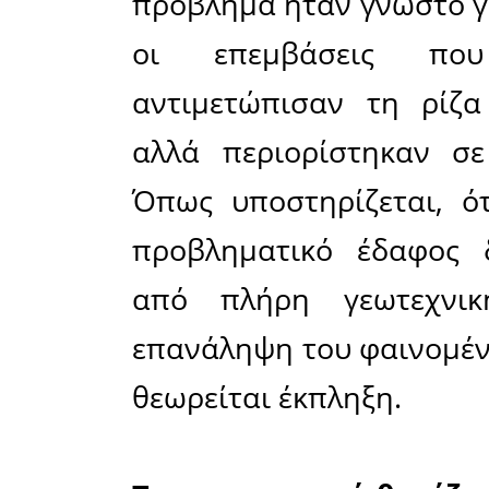
λύση
Σοβαρά
προκα
κατολίσθη
Οδό Σ
Καλαμάτα