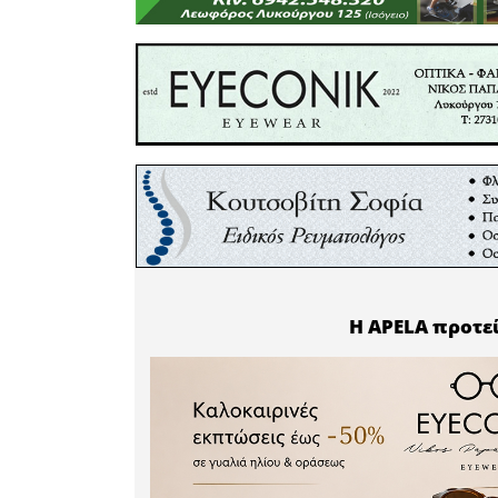
αποτελεί
μέρος μι
Δημοτική
Δημάρ
Βακαλόπου
δεκαετιών