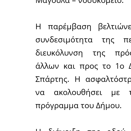
το οποίο
δρόμου,
πολεοδομι
Για τη
προηγήθη