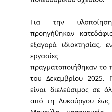
ημερών η
οδού Πλ
Σπάρτη, 
που ταλα
σειρά ετών
των οδών