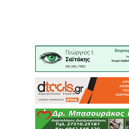
άλλων και
Σπάρτης.
να ακολ
πρόγραμμα
Η διάνοι