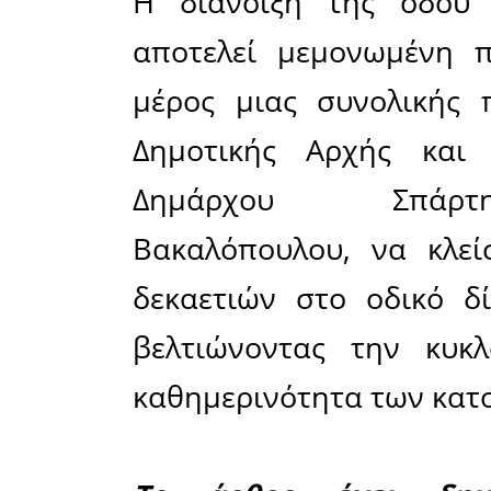
εξαγορά ι
εργα
πραγματο
του Δεκε
είναι διε