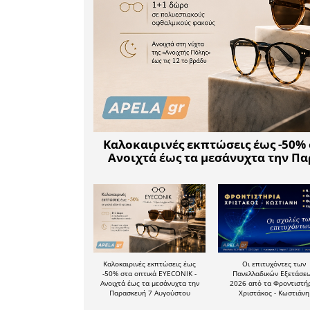
βελτιώνο
καθημεριν
Το άρθρ
Τεχνητή Ν