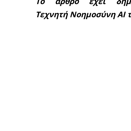
από τη Λ
Μαγούλα –
Η παρέμβ
συνδεσιμ
διευκόλυ