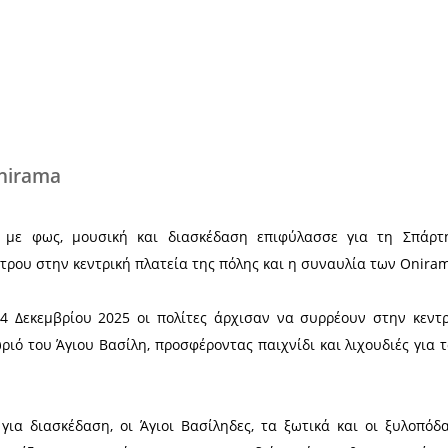
Χ
 κέφι οι Onirama
στική βραδιά με φως, μουσική και διασκέδαση 