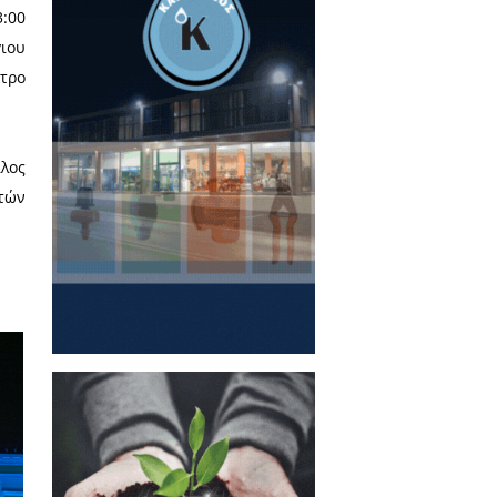
ά, αναφέρθηκε στο μήνυμα των
τη φωταγώγηση του δέντρου.
θους οι Onirama ανέβηκαν στη
αλιές και νέες επιτυχίες του
 πλούσιο εορταστικό πρόγραμμα
: Από τις 11:00 έως τις 13:00
ς Σπάρτης, τα ξωτικά του Άγιου
ότ Χριστουγεννιάτικο δέντρο