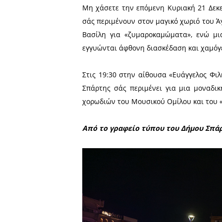
του Χριστουγεννιάτικου Δ
Χριστουγέννων, που είναι 
Αμέσως μετά και υπό τα ε
σκηνή, απογειώνοντας το 
μουσικού συγκροτήματος, α
Και φέτος το πνεύμα των Χ
που φέρνει φως, χαρά και δ
Μη χάσετε την επόμενη Κυρ
σάς περιμένουν στον μαγικό
Βασίλη για «ζυμαροκαμώμ