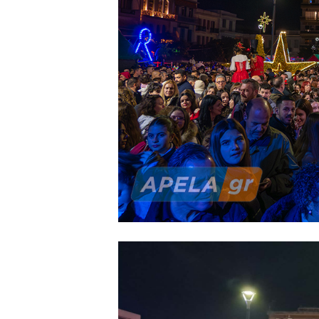
εγγυώνται άφθονη διασκέδα
Στις 19:30 στην αίθουσα 
Σπάρτης σάς περιμένει γι
χορωδιών του Μουσικού Ομί
Από το γραφείο τύπου το