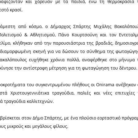
νιάτικου Δέντρου στην κεντρική πλατεία της πόλης
ς Κυριακής 14 Δεκεμβρίου 2025 οι πολίτες άρχισ
ύλες του το Χωριό του Άγιου Βασίλη, προσφέροντας π
ε τον ρυθμό για διασκέδαση, οι Άγιοι Βασίληδες,
ευχές, φωτογραφίζονταν και χόρευαν με τα παι
 το δωρεάν ζεστό κρασί.
 να είναι κατάμεστη από κόσμο, ο Δήμαρχος Σπ
ντιδήμαρχο Πολιτισμού & Αθλητισμού, Πάνο Κου
σμού, Σπύρο Σελίμο, κλήθηκαν από την παρουσιάστρ
ν στην ειδικά διαμορφωμένη σκηνή για να δώσου