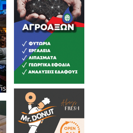
υ Σπάρτης, ο Μουσικός Όμιλος
μετοχή των τετράφωνων μικτών