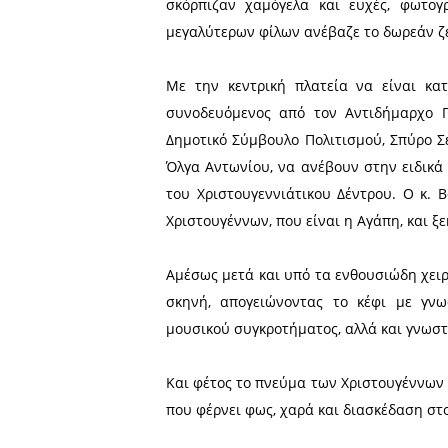
φωταγώγηση του Χριστουγεν
Από νωρίς το απόγευμα τη
πλατεία, όπου άνοιξε τις π
μικρούς και τους μεγάλους.
Η εορταστική μουσική έδιν
σκόρπιζαν χαμόγελα και 
μεγαλύτερων φίλων ανέβαζε
Με την κεντρική πλατεία
συνοδευόμενος από τον Α
Δημοτικό Σύμβουλο Πολιτι
Όλγα Αντωνίου, να ανέβου