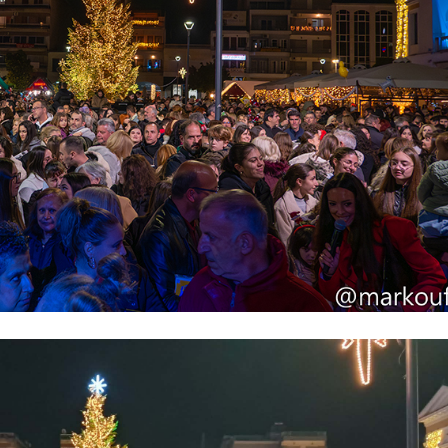
ση και χαμόγελα για τα μικρά παιδιά.
«Ευάγγελος Φιλιππόπουλος» του Πνευματικού Κέντρο
α μια μοναδική εορταστική συναυλία, με τη συμ
λου και του «Ορφέα» Τρίπολης.
υ Δήμου Σπάρτης