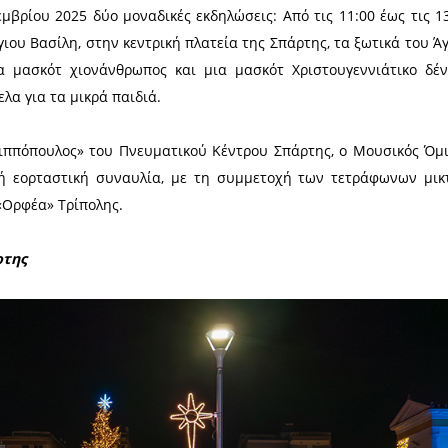
έντρου. Ο κ. Βακαλόπουλος ευχήθηκε χρόνια πολλ
η Αγάπη, και ξεκίνησε την αντίστροφη μέτρηση για 
νθουσιώδη χειροκροτήματα του συγκεντρωμένου πλή
κέφι με γνωστά Χριστουγεννιάτικα τραγούδια, π
λλά και γνωστά τραγούδια καλλιτεχνών.
ριστουγέννων βρίσκεται στον Δήμο Σπάρτης, με ένα
ιασκέδαση στους μικρούς και μεγάλους φίλους.
ιακή 21 Δεκεμβρίου 2025 δύο μοναδικές εκδηλώσεις
 χωριό του Άγιου Βασίλη, στην κεντρική πλατεία τη
ατα», ενώ μια μασκότ χιονάνθρωπος και μια μασκ