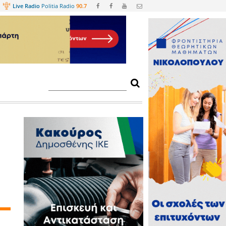
Web
TV
Live Radio
Politia Radio
90.
τικου δέντρου