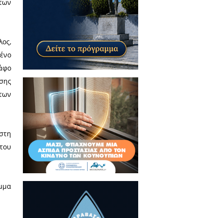
 και η συναυλία των Onirama.
αν να συρρέουν στην κεντρική
αιχνίδι και λιχουδιές για τους
 τα ξωτικά και οι ξυλοπόδαροι
διά, ενώ τη θερμοκρασία των
άρτης Μιχάλης Βακαλόπουλος,
ρτσούνη και τον Εντεταλμένο
ια της βραδιάς, δημοσιογράφο
ν το σύνθημα της φωταγώγησης