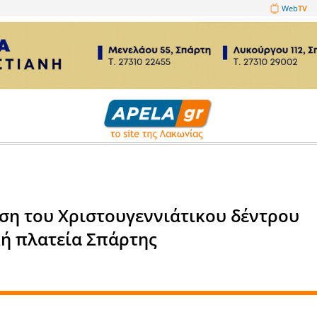
1089860
σεις
ταγώγηση του Χριστουγεννιά
 κεντρική πλατεία Σπάρτης