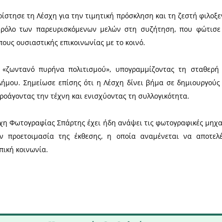
ής έκθεσης φωτογραφίας του 2026, φιλοξενώντας
 αποτέλεσε αφορμή για μια ουσιαστική συζήτηση
 θέματος της έκθεσης, καθώς και τους τρόπους σύνδ
 Λέσχης εξέφρασαν τις θερμές τους ευχαριστίες προς
στηκε, επισημαίνοντας ότι οι τοποθετήσεις του συν
ένης προσέγγισης για την έκθεση.
εραμιδάς ευχαρίστησε τη Λέσχη για την τιμητική πρό
α τον ενεργό ρόλο των παρευρισκόμενων μελών σ
 και τους τρόπους ουσιαστικής επικοινωνίας με το κ
ισε τη Λέσχη «ζωντανό πυρήνα πολιτισμού», υπο
στη ζωή του Δήμου. Σημείωσε επίσης ότι η Λέσχη δ