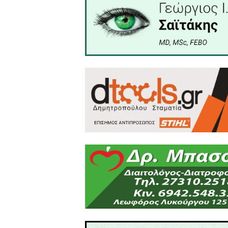
ενθαρρύνει τη συμμετοχή τ
Με το βλέμμα στραμμένο στ
της και προχωρά με ενθο
σημαντικό πολιτιστικό γεγο