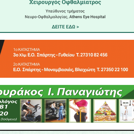
ων πολιτών, προάγοντας την τέχνη και ενισχύοντας 
ο 2026, η Λέσχη Φωτογραφίας Σπάρτης έχει ήδη αν
υσιασμό στην προετοιμασία της έκθεσης, η οπο
νός για την τοπική κοινωνία.