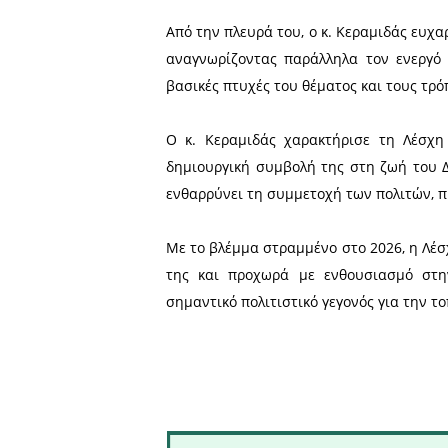
προετοιμασία της κεντρικ
Κεραμιδά. Η επίσκεψή του
ψυχολογικές διαστάσεις του
Η πρόεδρος και το Δ.Σ. της
και τις γνώσεις που μοιρά
ολοκληρωμένης και στοχευμ
Από την πλευρά του, ο κ. Κ
αναγνωρίζοντας παράλληλ
βασικές πτυχές του θέματος
Ο κ. Κεραμιδάς χαρακτήρ
δημιουργική συμβολή της 