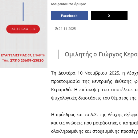
Πολιτιστικά
Πωλήσεις
Δήμος
Διάφορα
Αν.
Μάνης
Εκδηλώσεις
Ενοικίαση
Επιχειρήσεων
Δήμος
Ελαφονήσου
Εκκλησία
Περιφερεια
Πελοποννήσου
Σώματα
ασφαλείας
Μοιράσου το άρθρο:
Facebook
24-11-2025
Ομιλητής ο Γι
Τη Δευτέρα 10 Νοεμβρίου