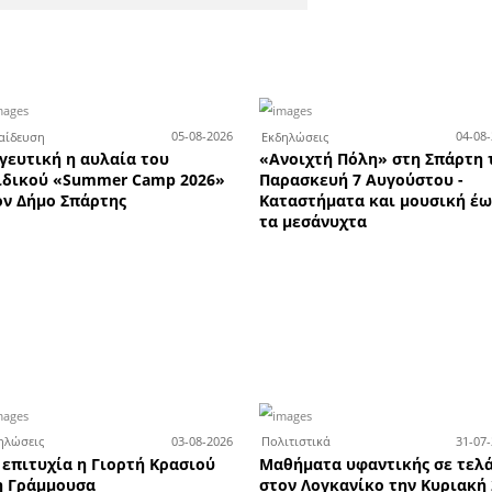
τημα υδραυλικών της Total B
πάρτη ζητά πωλητή ή πωλήτ