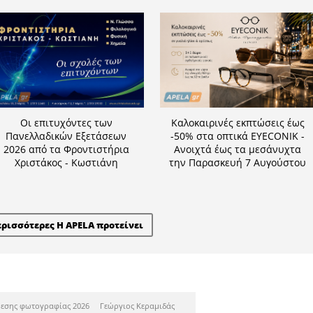
Η APELA προτείνει