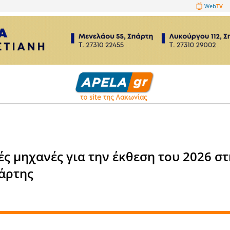
1089860
σεις
γραφικές μηχανές για την έκθ
φίας Σπάρτης