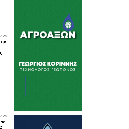
uilding στη
ρια