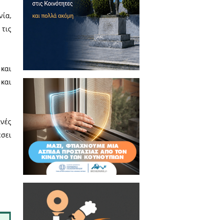
 τον επικοινωνιολόγο Γεώργιο
 γύρω από τις κοινωνικές και
εσής της με το ευρύτερο κοινό.
 τον κ. Κεραμιδά για τον χρόνο
έβαλαν στη διαμόρφωση μιας πιο
σκληση και τη ζεστή φιλοξενία,
τη συζήτηση, που φώτισε τις
οινό.
γραμμίζοντας τη σταθερή και
ίνει βήμα σε δημιουργούς και