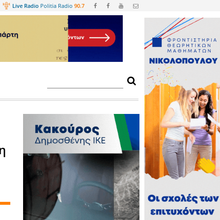
Web
TV
Live Radio
Politia Radio
90.
εση του 2026 στη