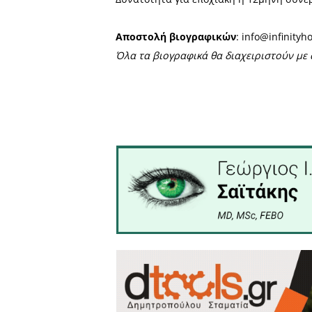
• Προϋπηρεσία επιθυμητή
• Διάθεση για εργασία και 
Το ξενοδοχείο προσφέρει α
διαρκώς αναπτυσσόμενη επ
Δυνατότητα για εποχιακή 
Αποστολή βιογραφικών
: 
Όλα τα βιογραφικά θα διαχ