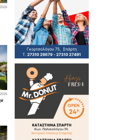
ο κατάστημα υδραυλικών
της Total Building στη
Σπάρτη ζητά πωλητή ή
πωλήτρια