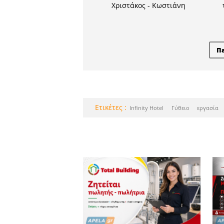
Οι επιτυχόν
τα Φ