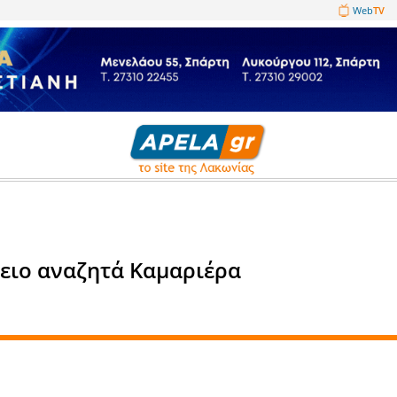
1089860
el στο Γύθειο αναζητά Καμαριέρ