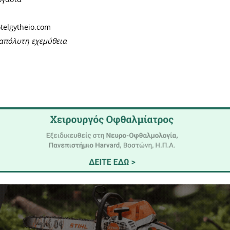
συνεργασία
νταγωνιστικούς μισθούς, σύγχρονο και ευχάριστο 
ιχείρηση.
ή 12μηνη συνεργασία
info@infinityhotelgytheio.com
ειριστούν με απόλυτη εχεμύθεια