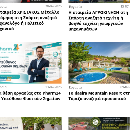
ων
Καλοκαιρινές εκπτώσεις έως
Τ
σεων
-50% στα οπτικά EYECONIK -
τήρια
Ανοιχτά έως τα μεσάνυχτα
άνη
την Παρασκευή 7 Αυγούστου
Περισσότερες Η APELA προτείνει