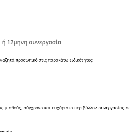
Χ
α εποχιακή ή 12μηνη συνεργασία
el στο Γύθειο αναζητά προσωπικό στις παρακάτω ειδι