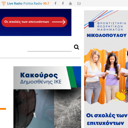
Web
TV
Live Radio
Politia Radio
90.
α