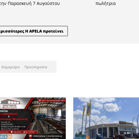
τες των Πανελλαδικών Εξετά
ροντιστήρια Χριστάκος - Κω