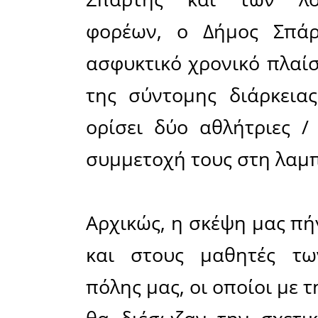
Μετά τη
Επιτροπή
πόλης μας 
οποίες θ
στην πορε
Ολυμπιακ