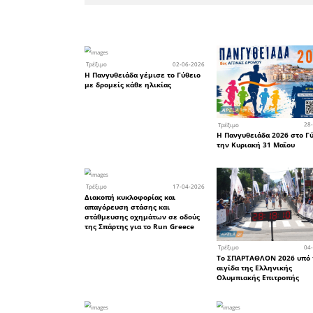
αναπληρώτ
Δεύτερος
Τσουλόγια
Μαρία-Στέ
τον Γεώργ