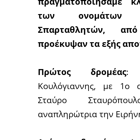
πόλης μας,
θα διέσωζ
επόμενες γ
Ωστόσο,
Ολυμπια