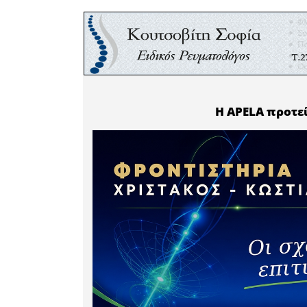
Έτσι, την
γραφείο
πραγματ
των ο