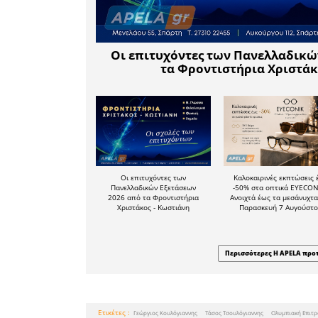
Σπαρτα
προέκυψα
Πρώτος
Κουλόγια
Σταύρο