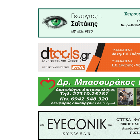
μας, δη
-γυναικ
τερματίσ
την Ιστ
αποτελεί 
αγώνες υπ