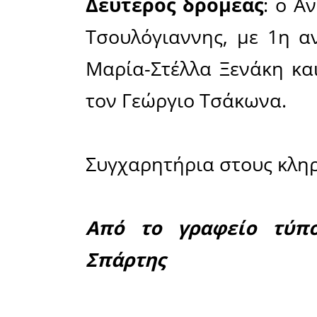
μοιραστήκ
υπήρξε η
αυτό το
μπορούσε
αναζητήσ
θέλαμε σ