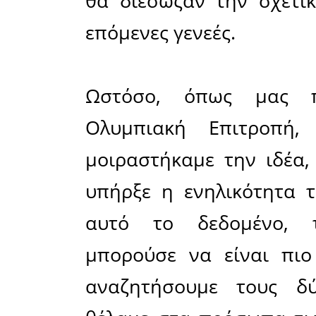
οποία 
συντονισ
Σπάρτης
φορέων, 
ασφυκτικό
της σύντο