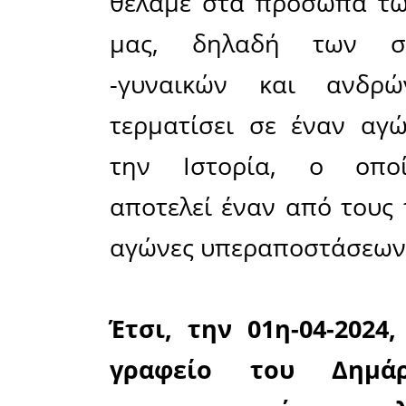
ορίσει δύ
συμμετοχή
Αρχικώς, 
και στου