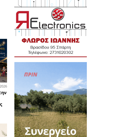
uilding στη
ρια