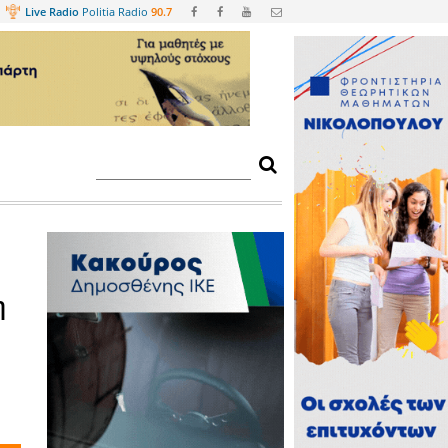
Web
TV
Live Radio
Politia Radio
90.
ετήσια εκδήλωση
 Ανάγκες