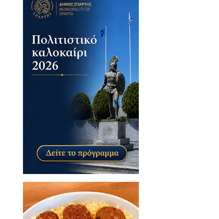
 σημαντικότερο επίτευγμα της
λοβοηθείας του Σωματείου, το
τες περιπτώσεις.
πολίτη Μονεμβασίας & Σπάρτης
αν: