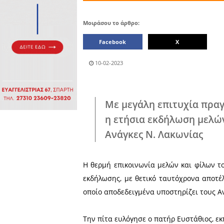
Πολιτιστικά
Λακωνίας
Πωλήσεις
Δήμος
Διάφορα
Αν.
Μάνης
Εκδηλώσεις
Ενοικίαση
Επιχειρήσεων
Δήμος
Ελαφονήσου
Εκκλησία
Περιφερεια
Πελοποννήσου
Σώματα
ασφαλείας
Μοιράσου το άρθρο:
Facebook
10-02-2023
Με μεγάλη επι
η ετήσια εκδήλ