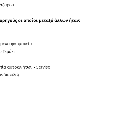
κωνίας
ν και φίλων του Σωματείου ήταν αναμφισβήτητα το
τόχρονα αποτέλεσμα την ενίσχυση του ταμείου αλλη
ρίζει τους Ανθρώπους με Ειδικές Ανάγκες, σε έκτακ
ρ Ευστάθιος, εκπρόσωπος του Σεβασμιώτατου Μητρο
α του Πατέρα Λάζαρου.
στησε τους χορηγούς οι οποίοι μεταξύ άλλων ήτ
τρο Σπάρτης
κης - Συστεγασμένα φαρμακεία