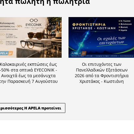
Η APELA προτείνει