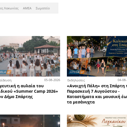
τημα υδραυλικών της Total B
πάρτη ζητά πωλητή ή πωλήτ