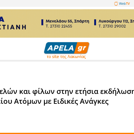
1089860
σεις
κριση μελών και φίλων στην 
 Σωματείου Ατόμων με Ειδικές