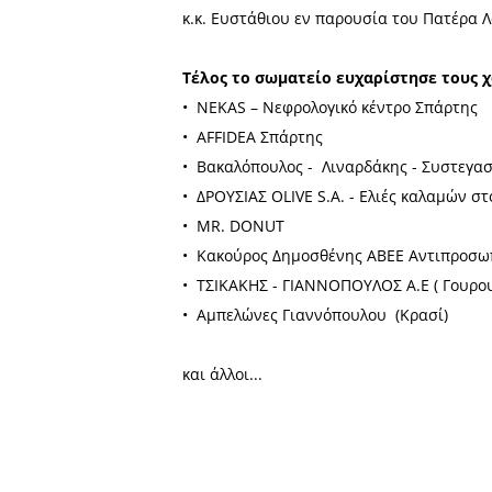
Ανάγκες Ν. Λα
Η θερμή επικοινωνία μελώ
εκδήλωσης, με θετικό ταυ
οποίο αποδεδειγμένα υποστη
Την πίτα ευλόγησε ο πατή
κ.κ. Ευστάθιου εν παρουσί
Τέλος το σωματείο ευχαρί
• NEKAS – Νεφρολογικό κέν
• AFFIDEA Σπάρτης
• Βακαλόπουλος - Λιναρδά