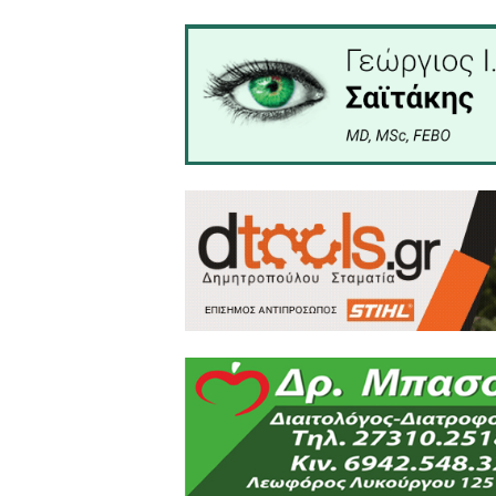
• ΔΡΟΥΣΙΑΣ OLIVE S.A. - Ελι
• MR. DONUT
• Κακούρος Δημοσθένης ΑΒΕ
• ΤΣΙΚΑΚΗΣ - ΓΙΑΝΝΟΠΟΥΛΟ
• Αμπελώνες Γιαννόπουλου
και άλλοι...