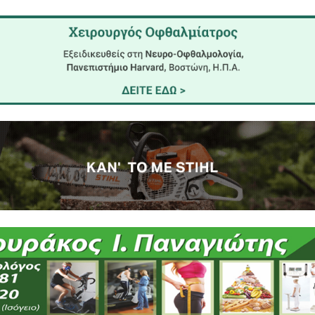
ές καλαμών στο Γεράκι
Ε Αντιπροσωπία αυτοκινήτων - Servise
Σ A.E ( Γουρουνόπουλο)
 (Κρασί)