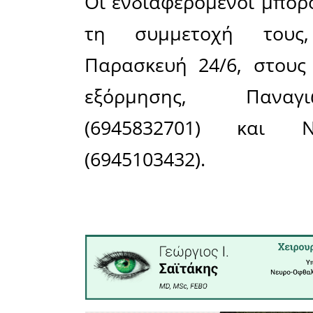
ατομικό ε
αντιανεμι
ποσότητα
ήλιο).