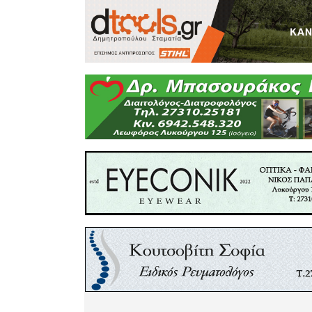
Στην ανα
τονίζουν 
εντυπωσι
και απαιτ
Ράχη χρ
ικανότητες