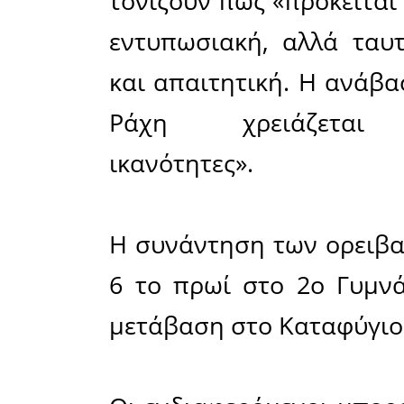
Ηλίας (2.4
Η πορεία,
και βαθμ
άριστη 
κατάλληλ