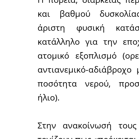
Την προσ
Ελληνικός
διοργανών
συγκεκρι
Κορυφή Β
Αθάνατη Ρ