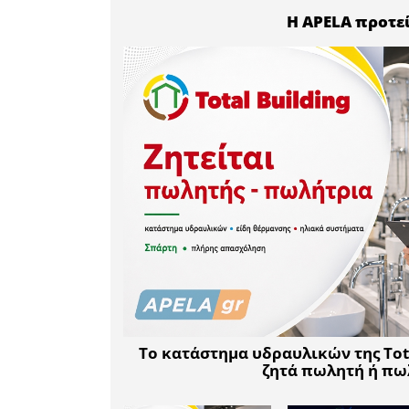
Η συνάντη
6 το πρωί
μετάβαση 
Οι ενδιαφ