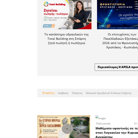
τη συμμ
Παρασκευή
εξόρμη
(694583
(694510343