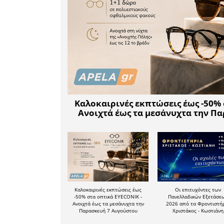
Οι πολίτες
Μητρώου 
και να έχ
τους ταυτό
0 22226 
σημειών