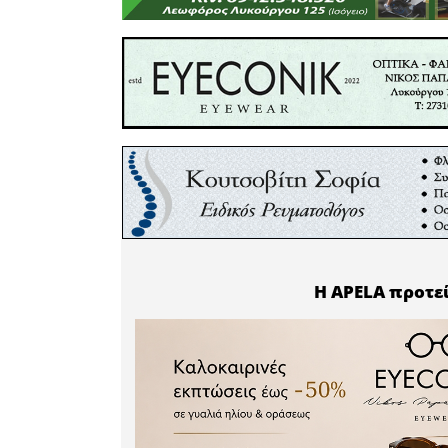
πραγματ
ΚΟΙΝΩΝΙΚ
οδός Ευαγ
Δευτέρα 
16.45.