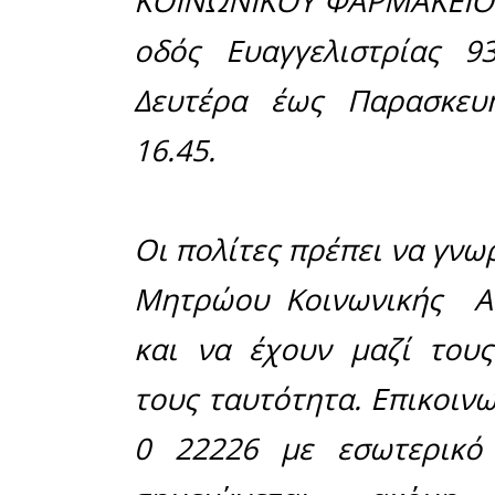
«
Από την 
Σάββατο 2
του Δήμου
Δημαρχείο
με τη