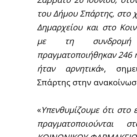
Τα αποτ
rapid 
πραγματο
21/06 έως
λακωνικής
Δήμος Σπά