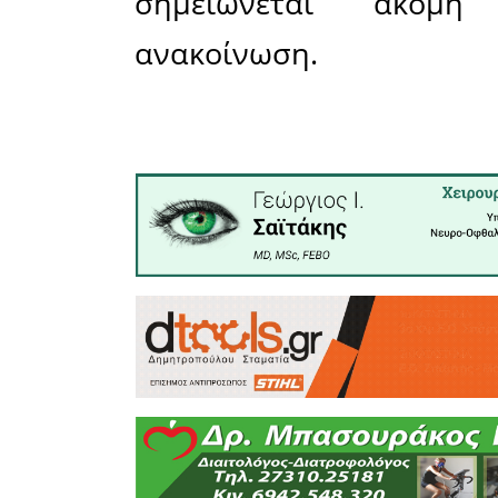
πραγματοπο
ήταν αρν
Σπάρτης σ
«
Υπενθυμίζ