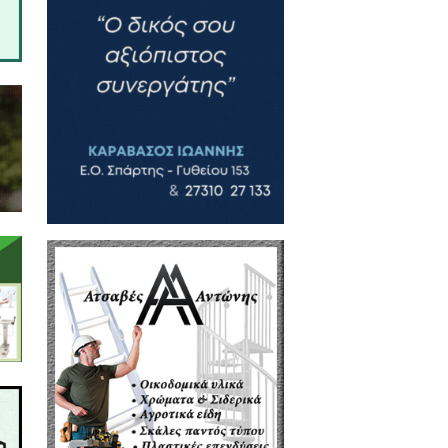
τά τους, είναι τίτλος τιμής κι
α είναι σύμφωνη:
/3, περίπου, του πληθυσμού της