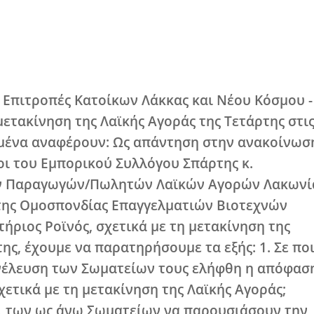
Χ
έδωσαν οι Επιτροπές Κατοίκων Λάκκας
ς για τη μετακίνηση της Λαϊκής Αγορά
ς. Συγκεκριμένα αναφέρουν: Ως απάντ
οι Πρόεδροι του Εμπορικού Συλλόγου 