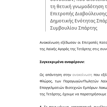
Λαϊκής; Μπορού
αναπόσπαστο σ
χαρακτηρισμό 
εκπροσώπους μ
μέσα από αμεσο
συσπειρώνοντα
τίτλος τιμής κ
Σε κάθε περίπ
Αγορών θα είνα
συνοικιών, που
τη θετική γνωμ
Επιτροπής Διαβ