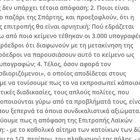
λώρος, των Παραγωγών/Πωλητών Λαϊ
ακάκος και της Ομοσπονδίας Επαγγελμ
ας κ. Σωτήριος Ροϊνός, σχετικά με τ
της Τετάρτης, έχουμε να παρατηρήσουμ
τατικά, συνέλευση των Σωματείων το
αφωνία» σχετικά με τη μετακίνηση της
. Πρόεδροι των ως άνω Σωματείων να
΄Η μήπως δεν υπάρχει τέτοια απόφαση
αδίδουν στο παζάρι της Σπάρτης, και 
νιαμελούς επιτροπής θα είναι αρνητι
ία; 3. Κάτω από ποιο κείμενο τέθηκα
αι οι κκ πρόεδροι ότι διαφωνούν με 