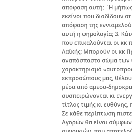
Παναγιώτης Φ
κ. Σταύρος Λι
Εμπόρων Λακωνί
Λαϊκής Αγοράς 
νόμιμη, κατασ
για «κάθετη δι
Μπορούν οι κκ
απόφαση αυτή; 
εκείνοι που δι
απόφαση της εν
αυτή η φημολογ
που επικαλούντ