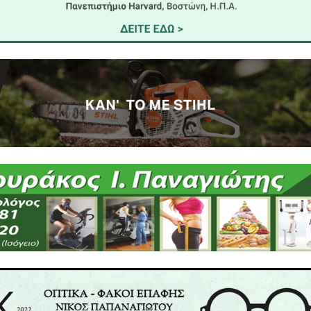
ιρώνονται κι ενεργοποιούνται γύρω από τα προβλήμα
ποια συνδικαλιστικά αξιώματα.
υμε πως η απόφαση της Επιτροπής Λαϊκών Αγορών θ
ων κατοίκων των δύο συνοικιών, που αποτελούν το 1
 της Τροχαίας Σπάρτης,
ς Επιτροπής Διαβούλευσης του Δήμου Σπάρτης,
 Δημοτικής Ενότητας Σπάρτης και
ου Δημοτικού Συμβουλίου Σπάρτης