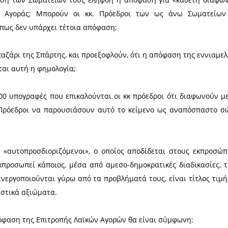
ητας Σπάρτης και - με την θετική απ
άρτης
πιτροπές Κατοίκων Λάκκας και Νέου Κόσμου - Ψυχικ
ρτης στις συνοικίες τους.
νωση
που εξέδωσαν οι Πρόεδροι του Εμπορικού Συ
Πωλητών Λαϊκών Αγορών Λακωνίας κ. Σταύρος Λι
μπόρων Λακωνίας κ. Σωτήριος Ροϊνός, σχετικά με τη
αρατηρήσουμε τα εξής: