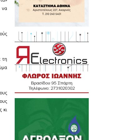
όφαση του Δημοτικού
ού Σπάρτης για τη μετακίνηση
λλόγου Σπάρτης κ. Παναγιώτης
ακάκος και της Ομοσπονδίας
 μετακίνηση της Λαϊκής Αγοράς