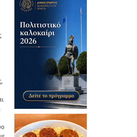
κών Αγορών Λακωνίας
ατιών Βιοτεχνών
η μετακίνηση της
ε τα εξής: 1. Σε ποια
υς ελήφθη η απόφαση
 Λαϊκής Αγοράς;
 παρουσιάσουν την
; 2. Ποιοι είναι
προεξοφλούν, ότι η
κή; Πού εδράζεται
ν οι 3.000 υπογραφές
τη μετακίνηση της