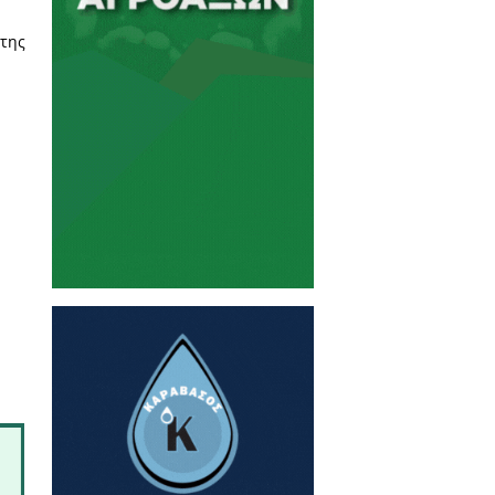
πόφαση για «κάθετη διαφωνία»
οι των ως άνω Σωματείων να
 ότι η απόφαση της εννιαμελούς
 πρόεδροι ότι διαφωνούν με τη
 κείμενο ως αναπόσπαστο σώμα
αποδίδεται στους εκπροσώπους
ημοκρατικές διαδικασίες, τους