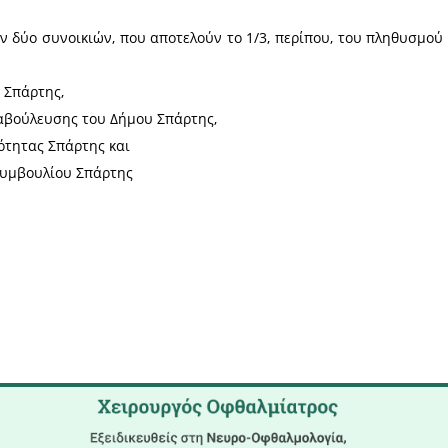
ατικά, συνέλευση των Σωματείων τους ελήφθη η α
ση της Λαϊκής Αγοράς; Μπορούν οι κκ. Πρόεδρ
 αυτή; ΄Η μήπως δεν υπάρχει τέτοια απόφαση;
διαδίδουν στο παζάρι της Σπάρτης, και προεξοφλούν,
ή; Πού εδράζεται αυτή η φημολογία;
έθηκαν οι 3.000 υπογραφές που επικαλούνται οι κκ
πορούν οι κκ Πρόεδροι να παρουσιάσουν αυτό το
χαρακτηρισμό «αυτοπροσδιοριζόμενοι», ο οποίος 
 πως το να εκπροσωπεί κάποιος, μέσα από αμεσο-δ