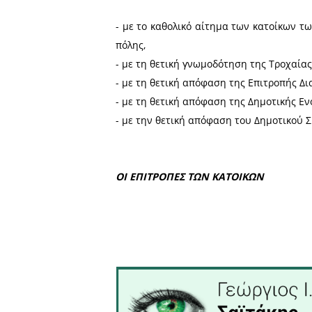
1.
Σε ποια νόμιμη, καταστ
σχετικά με τη μετακίνη
παρουσιάσουν την απόφαση
2.
Ποιοι είναι εκείνοι που 
επιτροπής θα είναι αρνητικ
3.
Κάτω από ποιο κείμενο τ
μετακίνηση της Λαϊκής; Μ
των υπογραφών;
4.
Τέλος, όσον αφορά τον 
μας, θέλουμε να τονίσουμε