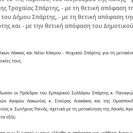
ν οι κκ Πρόεδροι να παρουσιάσουν α
ώμα των υπογραφών; 4. Τέλος, όσον 
«αυτοπροσδιοριζόμενοι», ο οποίος απ
ας, θέλουμε να τονίσουμε πως το να
-δημοκρατικές διαδικασίες, τους απλ
ι κι ενεργοποιούνται γύρω από τα πρ
ι ευθύνης, που ξεπερνά τα όποια συνδ
τωση πιστεύουμε πως η απόφαση της 
ι σύμφωνη: - με το καθολικό αίτημα 
 αποτελούν το 1/3, περίπου, του πληθ
οδότηση της Τροχαίας Σπάρτης, - με 
ούλευσης του Δήμου Σπάρτης, - με τη