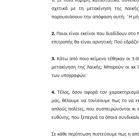
Δημοτικής Ενότ
Συμβουλίου Σπ
Ανακοίνωση εξέδωσαν οι Ε
της Λαϊκής Αγοράς της Τετά
Συγκεκριμένα αναφέρουν:
Ως απάντηση στην
ανακοί
Φλώρος, των Παραγωγών/
Επαγγελματιών Βιοτεχνών Ε
της Τετάρτης, έχουμε να π