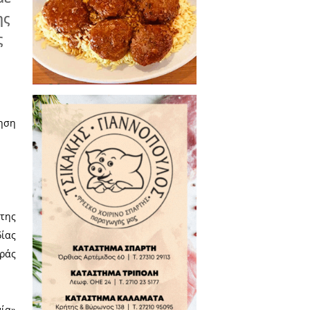
υτό το κείμενο ως
αφορά τον
οδίδεται στους
 εκπροσωπεί κάποιος,
ούς πολίτες, που
οβλήματά τους, είναι
ικαλιστικά αξιώματα.
Επιτροπής Λαϊκών
των κατοίκων των δύο
υσμού της πόλης, - με
τη θετική απόφαση της
 θετική απόφαση της