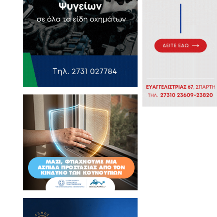
ης στο 4ο Πανελλήνιο
αι DissTortion
υσικές Εικόνες» στην
ική και τη ζωγραφική από