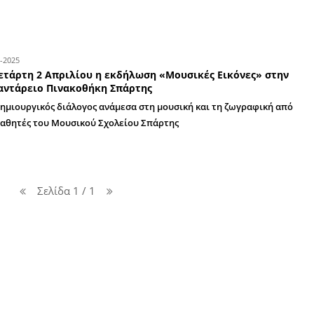
Συμμετοχή του Μουσικού Σχολείου Σπάρτ
Φεστιβάλ στο Ναύπλιο
Δυναμικές εμφανίσεις από τα σύνολα JUKE BOX κ
01-04-2025
Την Τετάρτη 2 Απριλίου η εκδήλωση «Μο
Κουμαντάρειο Πινακοθήκη Σπάρτης
Ένας δημιουργικός διάλογος ανάμεσα στη μουσ
τους μαθητές του Μουσικού Σχολείου Σπάρτης