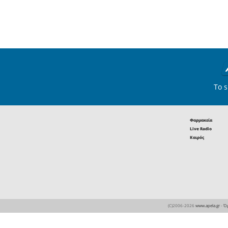
20
Επιχειρηματικά νέα
Την Τετάρτη 22 Ιανουαρίου
κοπεί το νερό σε ολόκληρ
Σπάρτη...