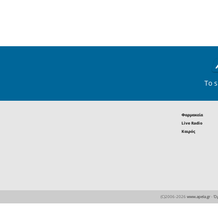
11
Άλλα αθλήματα
Α.Γ.Ο. «Άλμπατρος»: 900 π
του Δήμου Σπάρτης έχουν 
ανάγκη να αθληθούν στον 
στίβο
10
Άλλα αθλήματα
Αναβλήθηκε το φετινό Spa
Race