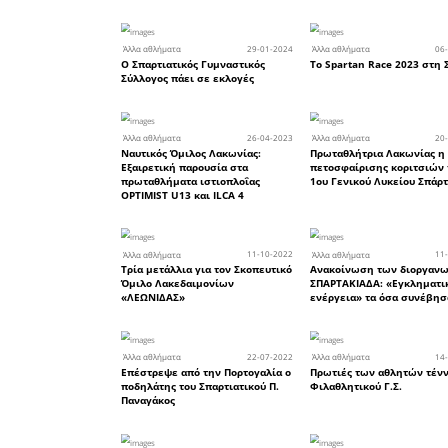
Δήμο Ευρώτα στις 8 Μαΐου
24
Άλλα αθλήματα
Προπόνηση του ΕΟΣ Σπάρτ
στην κλειστή πίστα αναρρ
του ΕΟΣ Τρίπολης
29
Άλλα αθλήματα
Δύο χάλκινα μετάλλια κατ
η Λάκαινα Ευγενία Λάμπρο