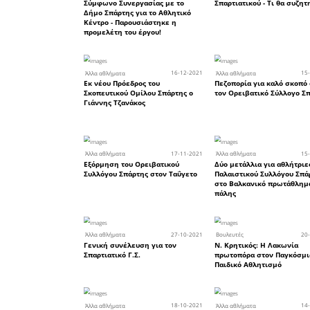
26
Άλλα αθλήματα
Ναυτικός Όμιλος Λακωνίας
Εξαιρετική παρουσία στα
πρωταθλήματα ιστιοπλοΐα
OPTIMIST U13 και ILCA 4
11
Άλλα αθλήματα
Τρία μετάλλια για τον Σκο
Όμιλο Λακεδαιμονίων
«ΛΕΩΝΙΔΑΣ»
22
Άλλα αθλήματα
Επέστρεψε από την Πορτογ
ποδηλάτης του Σπαρτιατικο