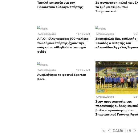
Παναγάκος
29
Άλλα αθλήματα
Μετάλλια για τον «Λεωνίδ
Σπάρτης στο διεθνές τουρ
πάλης στη Σερβία
26
Άλλα αθλήματα
Αποκλεισμός – σοκ για τη
Λάκαινα Μαρία Σάκκαρη σ
Γαλλία