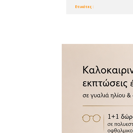
Eτικέτες :