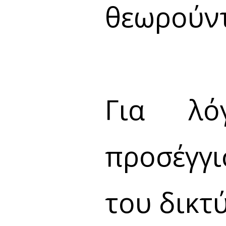
θεωρούντ
Για λό
προσέγγι
του δικτ