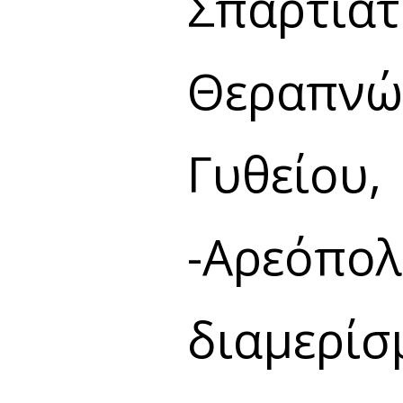
Σπαρτια
Θεραπνών
Γυθείου,
-Αρεόπ
διαμερίσ