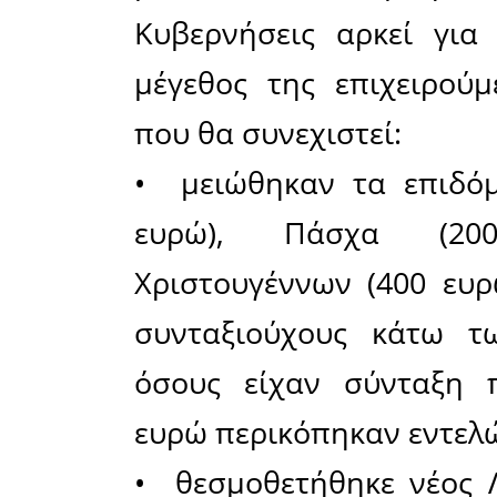
καταργήθη
Συστήματ
του περι
στη βασι
της τριμε
συνέπει