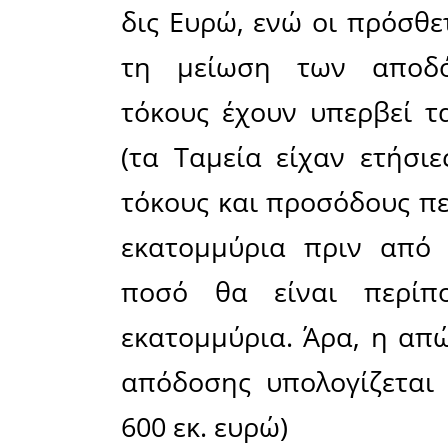
ασφαλισ
παρελθόν.
Η «αρνη
συντάξεων
περιουσ