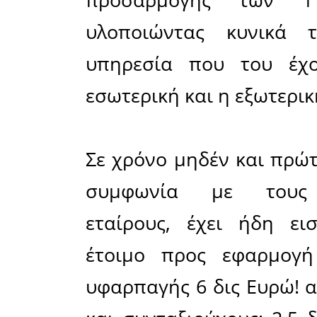
ασταμάτητ
λιτότητας
βάρος τ
συνταξιού
Σήμερα δε