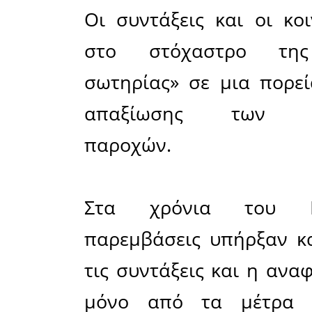
στη συντ
διατηρείτ
ΑΕΠ μέχρι
θα έχουν α
Για την 