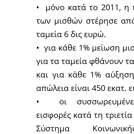
ασφαλισμ
που γίνε
την ασυλ
χαριστι
εξασφαλιστ