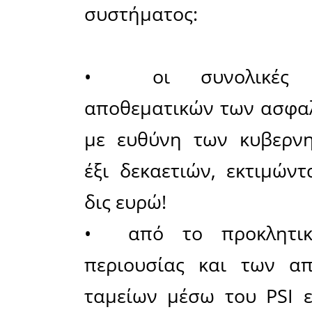
οδηγεί σε 
Ήδη, ο σ
προϊδέασε
ανεξάρτητ
ανεξάρτητ