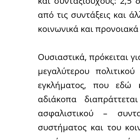
τρικομ
αναδεικν
μνημονι
«σωτήρας»
λέοντος 