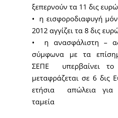
Η τριετής
προδιαγρ
συνταξιο
τον δρασ
για συντ