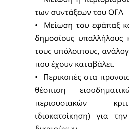
περιουσί
ταμείων μ
δις Ευρώ,
τη μείω
τόκους έχ
(τα Ταμεί