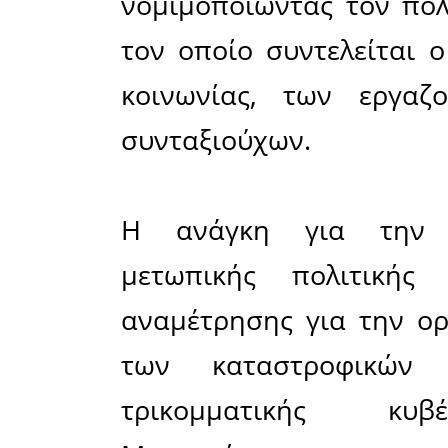
•
η εισφορ
2012 αγγίζ
•
η ανασφ
σύμφωνα 
ΣΕΠΕ υπ
μεταφράζε