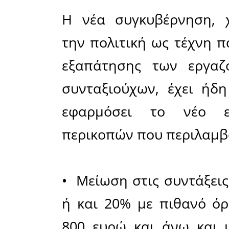
σοκάρουν
συστηματι
βιωσιμ
συστήματο
•
οι συ