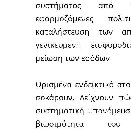
αλλεπάλ
παροχών
περισσό
κοινωνικ
εντείνει 