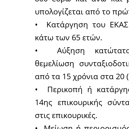
αποθεματι
με ευθύν
έξι δεκαε
δις ευρώ!
•
από το