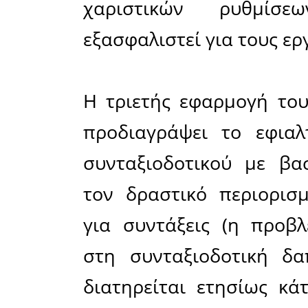
Η συστη
ασφαλιστ
Το ασφαλι
της τελευτ
έναν εφιά