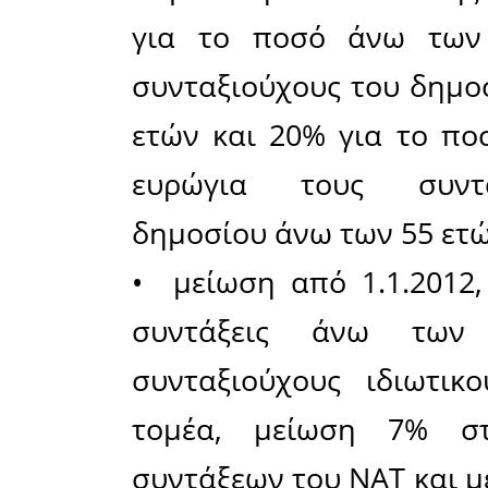
του Μνημο
Τα έργα κ
κυβερνήσ
υπονόμ
συστήμ