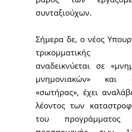
«σωτήρων»
η χώρα κα
το ασφαλι
Τρεις δια
μέχρι τ