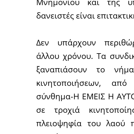
ετήσια α
ταμεία
Οι συντάξ
στο στό
σωτηρίας»