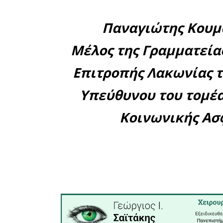
μόνο απ
Κυβερνήσε
μέγεθος τ
που θα συν
•
μειώθηκα