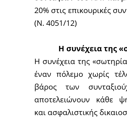
εφαρμοζ
καταλήστ
γενικευμ
μείωση τω
Ορισμένα 