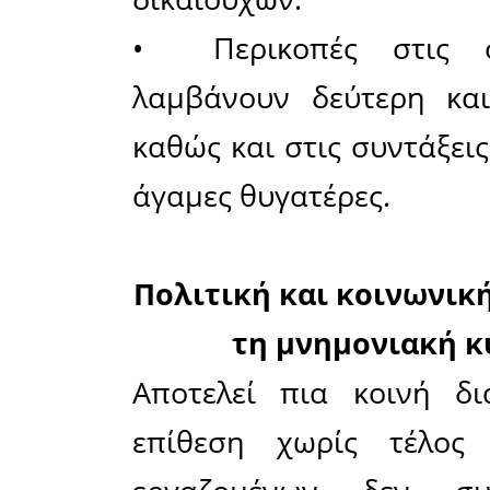
τόκους κα
εκατομμύ
ποσό θα
εκατομμύρ
απόδοσης 
600 εκ. ευ