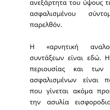
αδιάκοπα
ασφαλιστ
συστήματο
στο όνομα