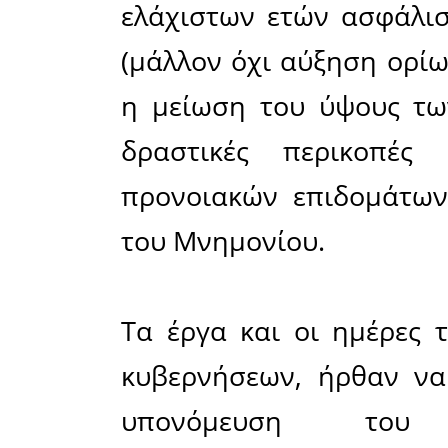
όρους αυσ
Οι διαδοχ
οι περι
προνοιακώ
συνεχίζε