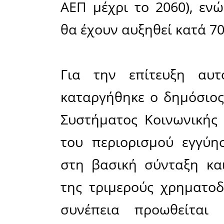
για εργαζ
και τρί
θεσπίζοντ
κάθε φορ
μέτρα π
ασφαλιστι