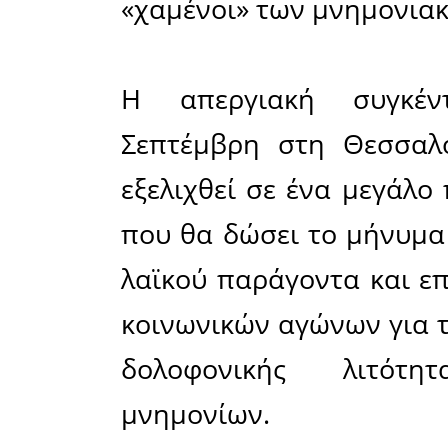
απαξίωσ
παροχών.
Στα χρ
παρεμβάσε
τις συντά