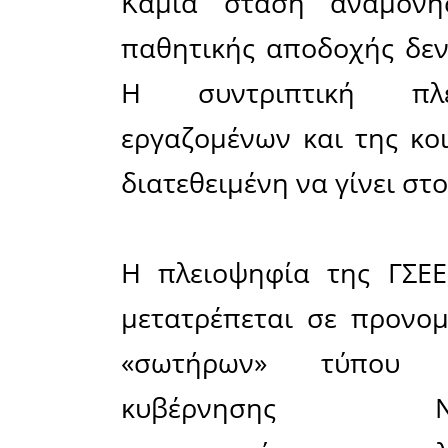
απώλεια εί
•
οι συσ
εισφορές κ
Σύστημ
ξεπερνούν 