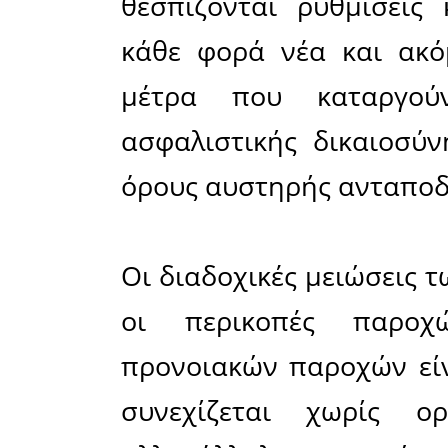
Σε χρόνο 
συμφωνί
εταίρους,
έτοιμο π
υφαρπαγής
και συντα