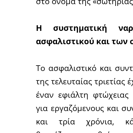
του προ
προσαρμ
υλοποιών
υπηρεσία
εσωτερική 