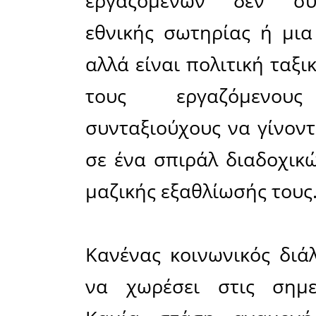
•
μόνο κατ
των μισθώ
ταμεία 6 δ
•
για κάθε
για τα ταμ
και για κ