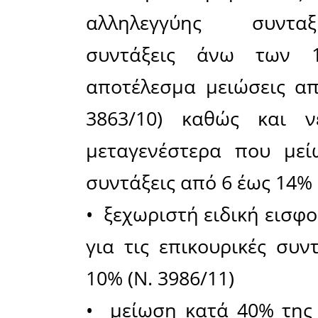
ελάχιστων
(μάλλον όχ
η μείωση
δραστικέ
προνοιακώ