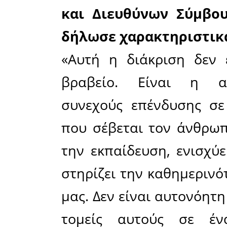
εργασι
περισσότε
πανελλαδ
άνθρωπο κ
κάθε της 