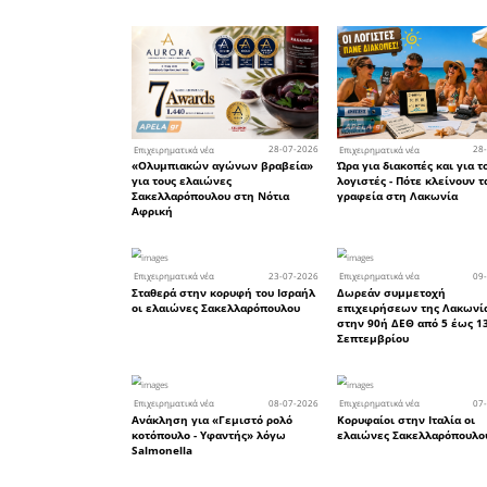
Σχετικά 
ΑΕΒΕ είνα
ισχυρή π
μέσω των
& Carry, 