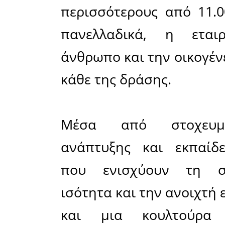
κατακτώντ
για δεύ
επιβεβαιώ
της στη 
των ανθρώ