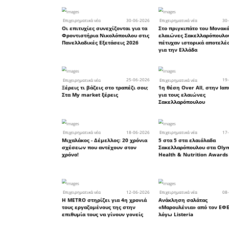
καθώς και
Απασχολε
εργαζόμεν
μεγαλύτερ
εταιρεία 