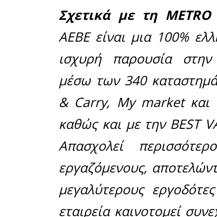
εμπιστοσύ
σχέσεις ο
Η πιστ
επιβεβαι
ξεκινού
ανθρώπου