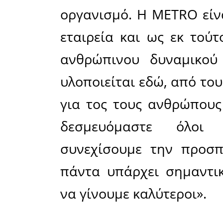
Μέσα απ
ανάπτυξη
που ενι
ισότητα κα
και μια