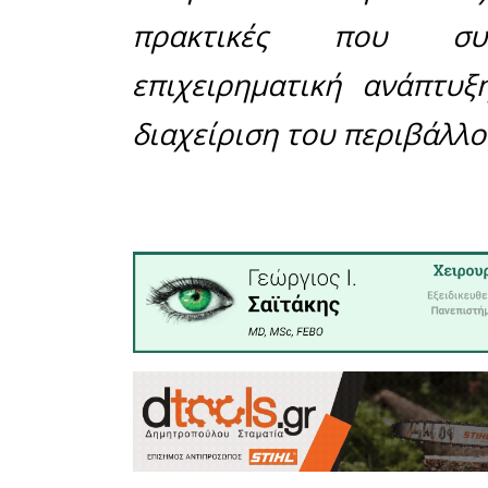
εταιρεί
ανθρώπων 
Ο Αριστο
και Διευ
δήλωσε χ