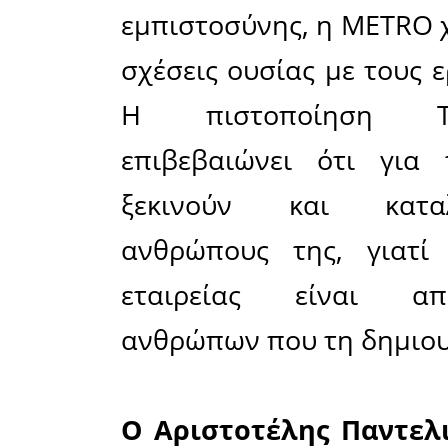
Η πιστο
αναγνώρισ
METRO στ
διαχρον
δημιου
υποστηρ