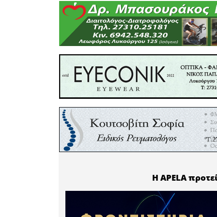
«Αυτή η 
βραβείο
συνεχούς
που σέβετ
την εκπαί
στηρίζει 