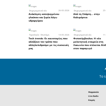
πρακτι
επιχειρημ
διαχείριση