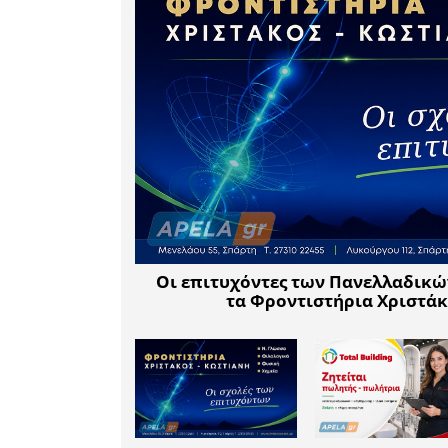
μας. Δεν ε
τομείς 
οργανισμό
εταιρεία 
ανθρώπιν