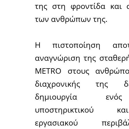
Η METRO 
Cash an
σημαντικ
2026, απ
οργανισμ