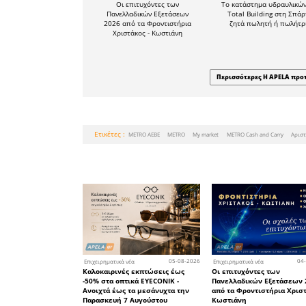
υλοποιείτ
για τος τ
δεσμευ
συνεχίσου
πάντα υπά
να γίνουμε