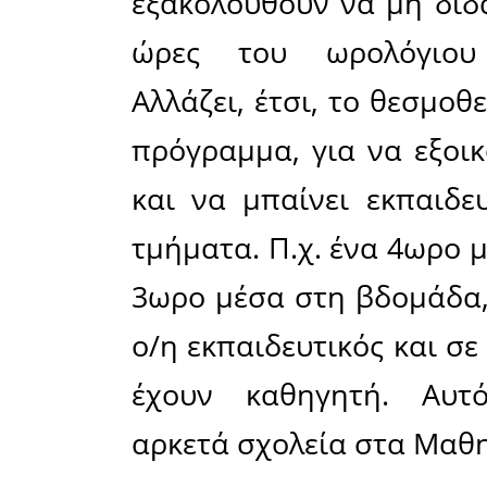
παιδαγωγ
-εξαιτίας
σε λειτου
έχουν α
μαθήματα 