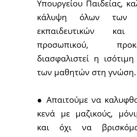
ο/η εκπαι
έχουν κα
αρκετά σχ
Η Δ/νση