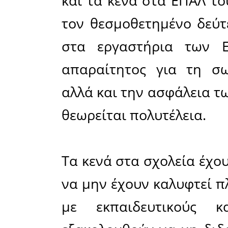
εκπαίδευση
και βοηθη
Σχολεία υ
εκατοντ
εβδομάδα,