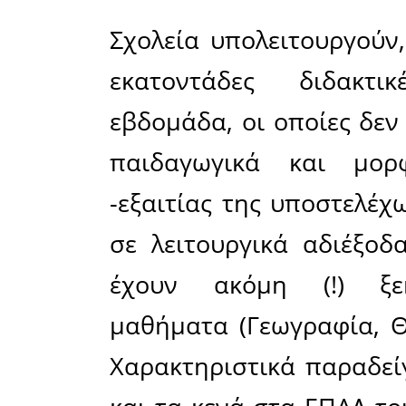
Διανύουμ
σχολικής 
φάσεις π
τα κενά 
μειώνοντ
συγκεκριμ