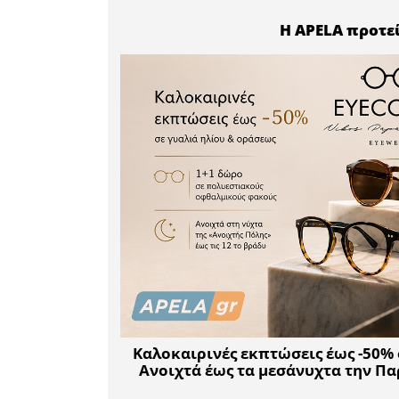
προσωρινό
με προοπ
προχωρή
καθυστερ
εναπομε