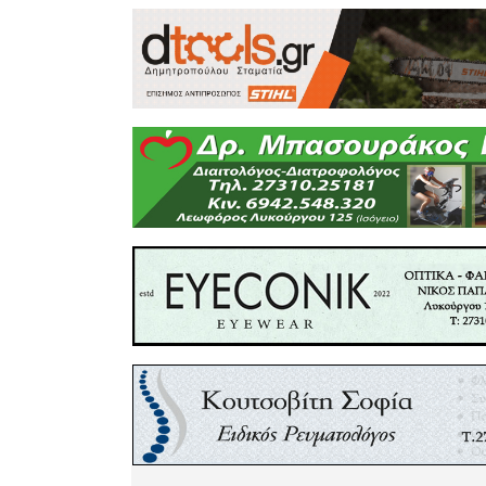
η εξοικ
καθυστέρ
και η απο
Είναι π
υποκατά