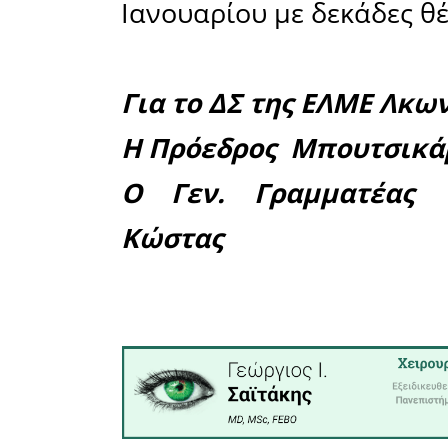
Λακωνίας δ
Παρά τις
Υπουργείο
χιλιάδες
χάνονται 
εβδομάδα.