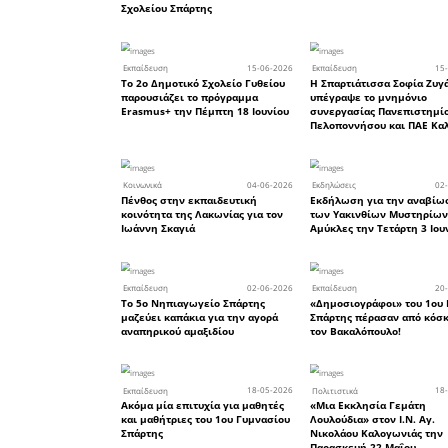
κάλυψη
εκπαιδε
προσωπ
διασφαλι
των μαθητ