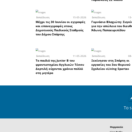
● Απαιτού
κενά με μ
και όχι
Ιανουαρίου