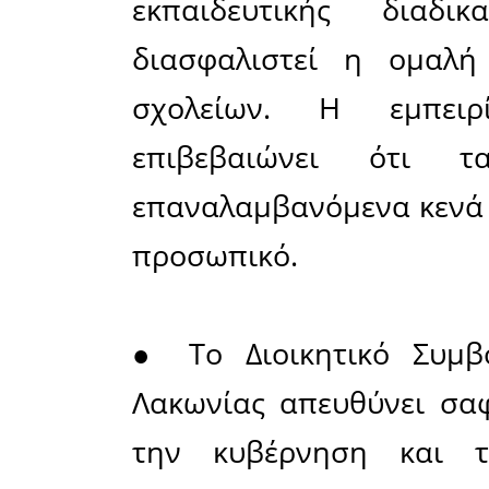
ώρες το
Αλλάζει, 
πρόγραμμα
και να μπ
τμήματα. 
3ωρο μέσα