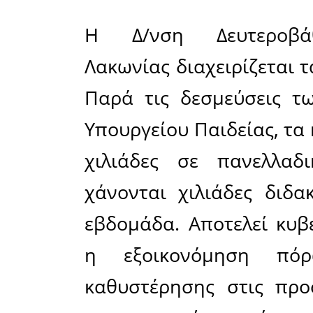
Χαρακτηρι
και τα κε
τον θεσμο
στα εργα
απαραίτη
αλλά και 