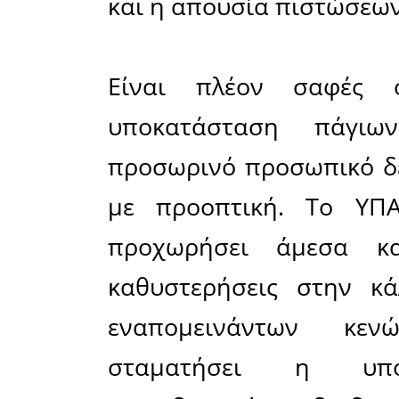
θεωρείται 
Τα κενά σ
να μην έχ
με εκπα
εξακολουθ