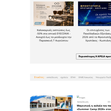
σταματ
εκπαιδε
διασφαλι
σχολείω
επιβεβα
επαναλαμβ