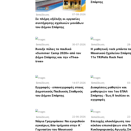
προσωπικό
● Το Διο
Λακωνίας
την κυβ
Υπουργείο