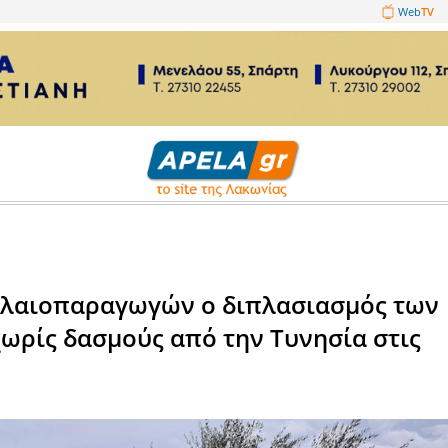
1089860
Αγροτικά
ον των ελαιοπαραγωγών ο δι
λάδου χωρίς δασμούς από την