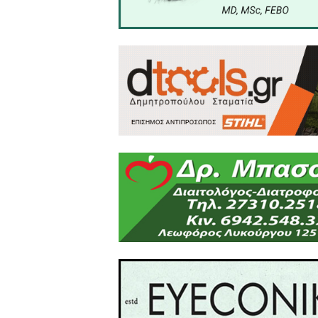
• Mε μια παταγωδώς αποτυ
• Mε υψηλά κόστη παραγωγή
Μέσα σε αυτές τις συνθήκ
οδηγήσει αναπόφευκτα σε 
των παραγωγών και υπονομε
Το Περιφερειακό Συμβούλ
Κυβέρνηση και τα Ευρωπαϊ
τομέα στον βωμό των διεθ