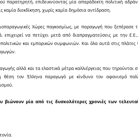
άταξης του Πέτρου Τατούλη, για έντα
 αμέσως επόμενη Συνεδρίαση του Πε
 της Ευρωπαϊκής Ένωσης και της Τυνησίας για το
λαιολάδου από 56.000 τόνους σε 100.000 τόνους
ομέα της Χώρας μας και ειδικότερα για την Πελοπόν
ρίσιμες πολιτικές αποφάσεις εις βάρος των παραγ
λο του σιωπηλού παρατηρητή, επιδεικνύοντας μία 
ρέμβαση, χωρίς καμία διεκδίκηση, χωρίς καμία δημό