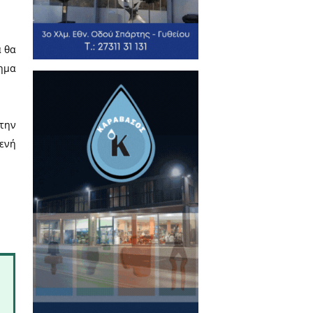
ε παραγωγή που ξεπέρασε τους
πραγματεύσεις με την Ε.Ε., να
 Και όλα αυτά στις πλάτες των
αλλιέργειας που τηρούνται στην
ίνδυνο τον αφανισμό πολλών
ρες χρονιές των τελευταίων