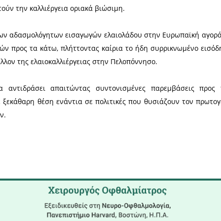
σχυρότερες ελαιοπαραγωγικές Χώρες παγκοσμίως, μ
ύμενη χρονιά, επιχειρεί να πετύχει μετά από δια
ε εργαλείο γεωπολιτικών και εμπορικών συμφωνιών.
 Ελλήνων παραγωγών.
ηλό κόστος παραγωγής αλλά και τα ελαστικά μέτρα κ
σε μειονεκτική θέση τον Έλληνα παραγωγό με κ
μιτου ανταγωνισμού.
Πελοποννήσου βιώνουν μία από τις δυσκολότε
ι ποιότητα.
λοιοσπόριο.