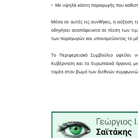
Η Τυνησία, μία από τις ι
400.000 τόνους την προηγο
μετατρέψει το ελαιόλαδο σ
Ευρωπαίων και κυρίως των
Είναι δεδομένο ότι το χαμ
Τυνησία, θα οδηγήσουν 
ελαιοπαραγωγών λόγω αθέ
Οι ελαιοπαραγωγοί της 
δεκαετιών:
• Mε μειωμένη παραγωγή κα
• Mε καταστροφές από το γ