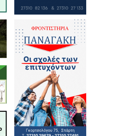
άδου στην Ευρωπαϊκή αγορά θα
το ήδη συρρικνωμένο εισόδημα
πόννησο.
σμένες παρεμβάσεις προς την
 που θυσιάζουν τον πρωτογενή