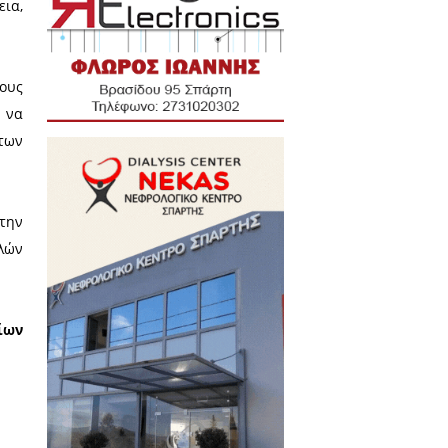
ξη του θέματος προς
ριφερειακού
ν διπλασιασμό της ποσόστωσης
 ετησίως αποτελεί μία ευθεία
νησο.
ωγών, η Περιφερειακή Αρχή του
απαράδεκτη πολιτική αδράνεια,
σια αντίδραση.