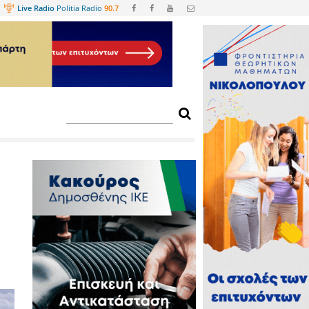
Web
TV
Live Radio
Politia Radio
90.
πλασιασμός των
 Τυνησία στις