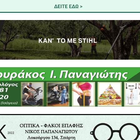
χημένη δακοκτονία.
ς που καθιστούν την καλλιέργεια οριακά βιώσιμη.
ες, η αύξηση των αδασμολόγητων εισαγωγών ελαιολ
πίεση των τιμών προς τα κάτω, πλήττοντας καίρια 
ύοντας το μέλλον της ελαιοκαλλιέργειας στην Πελο
ιο οφείλει να αντιδράσει απαιτώντας συντονι
κά όργανα, με ξεκάθαρη θέση ενάντια σε πολιτικές
νών συμφωνιών.