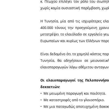
Αίτημα της παρ
συζήτηση στην
Συμβουλίου
Η πιθανή συμφωνία μεταξύ
αδασμολόγητων εξαγωγών ε
απειλή για τον πρωτογενή τ
Την ώρα που λαμβάνονται κ
κ. Πτωχού επιλέγει τον ρό
χωρίς καμία ουσιαστική πα