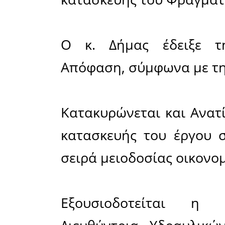
Την Πέμ
βουλευτή
Κρητικό
Υποδομών
προκειμ
συνάδελ