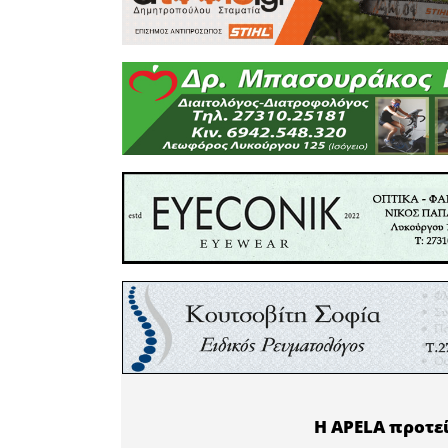
Εξουσιο
Διευθύντρ
Κτηριακ
Γραμματ
Κτηρίων 
Μεταφορ