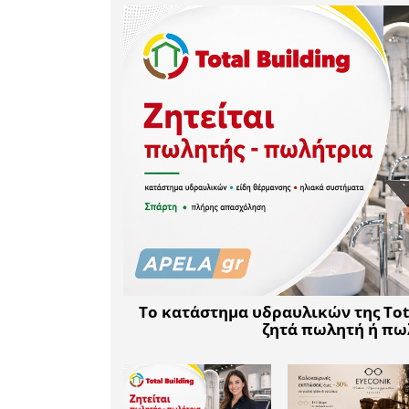
Σύμβασης 
και της με
Ο Υπουργ
αυτής της
προσφυγή 