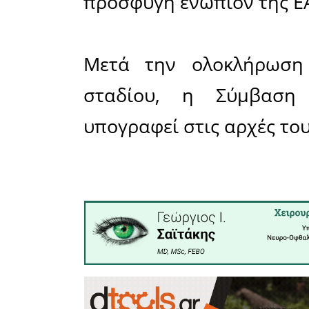
Κατακυρών
κατασκευ
σειρά μειο