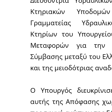
Άμυνας, Θ
εξελίξε
κατασκευή
Ο κ. Δή
Απόφαση, 