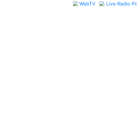
Web
TV
Live Radio
Po