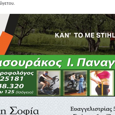
ΰγετου.