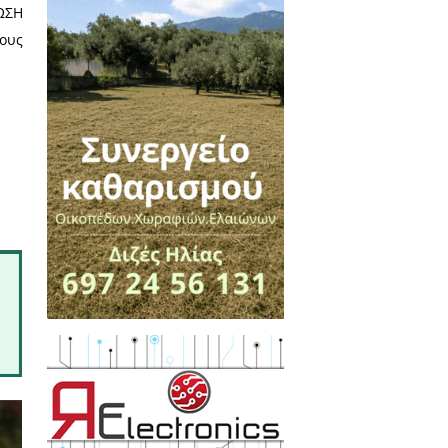
ουλος Ηλίας με 90, Παυλούνης
ιρισμού κατά την προηγούμενη
ιρισμού κατά την προηγούμενη
λή των μελών, επανεξελέγησαν
ρόεδρος και Ηλιόπουλος Ηλίας
υ βρίσκεται ο συνεταιρισμός
 προσπάθειες για την ΑΝΑΒΙΩΣΗ
έχουν αντίκτυπο κυρίως στους