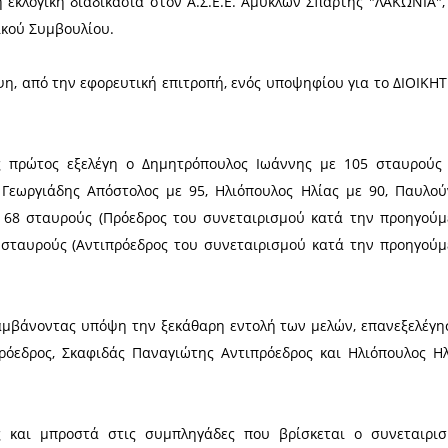
. Οι πρόσφατες εκλογές για την ανάδειξη νέου Δι
έωση που πολλοί παραγωγοί προσδοκούσαν, αλλά
να αίσθημα στασιμότητας.
μβουλίου, με επιστολή του προς την apela.gr, μ
αδικασία:
βρίου 2025 η εκλογική διαδικασία στον Α.Σ.Ε.Ε. Α
κού και Εποπτικού Συμβουλίου.
με την απόρριψη, από την εφορευτική επιτροπή, ενό
 ψηφοφορίας πρώτος εξελέγη ο Δημητρόπουλος 