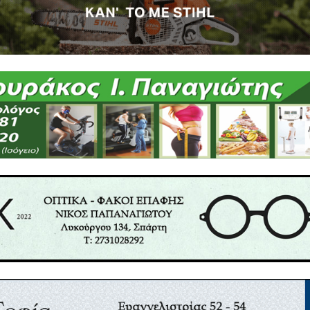
θεί από Τεχνητή Νοημοσύνη ΑΙ της APELA