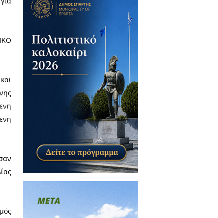
οικητικού Συμβουλίου φαίνεται
 αντίθετα, άφησαν πίσω τους
εταφέρει τα γεγονότα και τις
μυκλών Σπάρτης "ΛΑΚΩΝΙΑ", για
ς υποψηφίου για το ΔΙΟΙΚΗΤΙΚΟ
Ιωάννης με 105 σταυρούς και