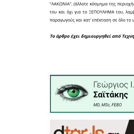
ακολουθούν Σαρρής Βελισσ
Δημήτριος με 75, Δημάκος
θητεία) και Σκαφιδάς Παν
θητεία).
Κατά την κατανομή αξιωμά
κατά πλειοψηφία, Δημάκος
γραμματέας.
Στον απόηχο της ανωτέρω
"ΛΑΚΩΝΙΑ", (άλλοτε κόσμημ
του και όχι για το ΞΕΠΟΥ
παραγωγούς και κατ’ επέκτα