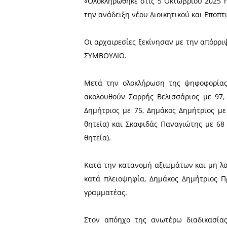
περιόδους της πορείας του
πως δεν έφεραν την αναν
ερωτήματα, εντάσεις και έ
Μέλος του Διοικητικού Συ
εντυπώσεις του από τη δι
«Ολοκληρώθηκε στις 5 Οκτω
την ανάδειξη νέου Διοικητι
Οι αρχαιρεσίες ξεκίνησαν 
ΣΥΜΒΟΥΛΙΟ.
Μετά την ολοκλήρωση της