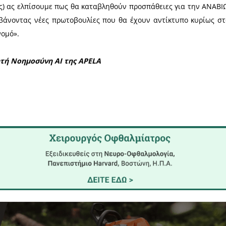
άριος με 97, Γεωργιάδης Απόστολος με 95, Ηλιόπ
 Δημήτριος με 68 σταυρούς (Πρόεδρος του συνετα
αγιώτης με 68 σταυρούς (Αντιπρόεδρος του συνετα
των και μη λαμβάνοντας υπόψη την ξεκάθαρη εντο
 Δημήτριος Πρόεδρος, Σκαφιδάς Παναγιώτης Αντιπ
 διαδικασίας και μπροστά στις συμπληγάδες πο
α της περιοχής) ας ελπίσουμε πως θα καταβληθούν
ΛΗΜΑ του, λαμβάνοντας νέες πρωτοβουλίες που θα 
ση σε όλο το νομό».