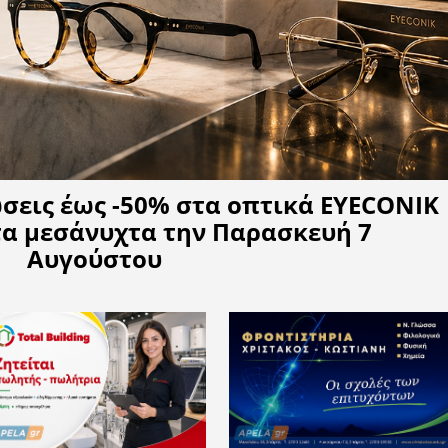
Η APELA προτείνει