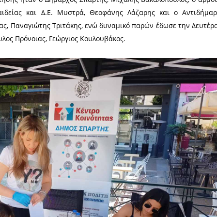
ισκέφτηκαν το ειδικό περίπτερο στην κεντρική πλατ
πικό του Κέντρου Κοινότητας για τη σπουδαιότητα
των οστών, στην προσπάθεια θεραπείας όσων συν
 ευαισθητοποίησης ήταν ο Δήμαρχος Σπάρτης, Μιχά
 Πολιτικής, Παιδείας και Δ.Ε. Μυστρά, Θεοφάνης
ιρηματικότητας, Παναγιώτης Τριτάκης, ενώ δυναμι
μοτικός Σύμβουλος Πρόνοιας, Γεώργιος Κουλουβάκος.