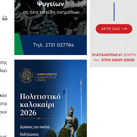
ν οστών
μέρωσης και ευαισθητοποίησης
ραφές εθελοντών δοτών μυελού