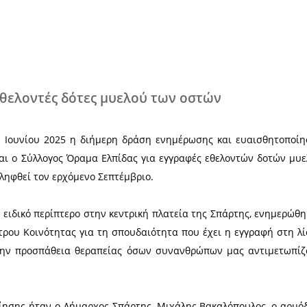
Χ
ς έγιναν εθελοντές δότες μυελού τω
 την Τρίτη 17 Ιουνίου 2025 η διήμερη δράση ενη
ος Σπάρτης και ο Σύλλογος Όραμα Ελπίδας για εγγ
εται να επαναληφθεί τον ερχόμενο Σεπτέμβριο.