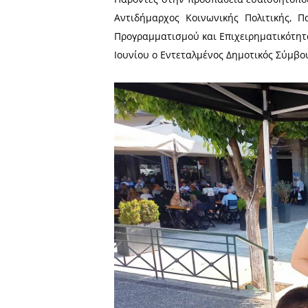
Δεκάδες συμπολίτες μας επ
από το επιστημονικό προσω
εθελοντών δοτών μυελού 
αιματολογικές παθήσεις.
Παρόντες στην προσπάθεια
Αντιδήμαρχος Κοινωνικής
Προγραμματισμού και Επιχε
Ιουνίου ο Εντεταλμένος Δη