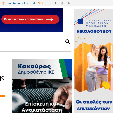
Web
TV
Live Radio
Politia Radio
90.
ι της αλληλεγγύης