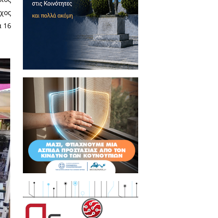
εία της Σπάρτης, ενημερώθηκαν
 που έχει η εγγραφή στη λίστα
ανθρώπων μας αντιμετωπίζουν
λης Βακαλόπουλος, ο αρμόδιος
 Λάζαρης και ο Αντιδήμαρχος
κό παρών έδωσε την Δευτέρα 16