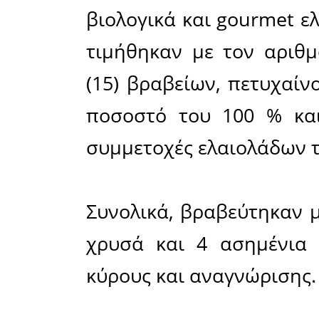
παγκόσμι
υψηλή βα
παγκόσμ
Ranking.