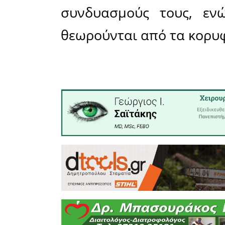
AGOURELA
PLUS HEA
MASTERPI
OLEOASTR