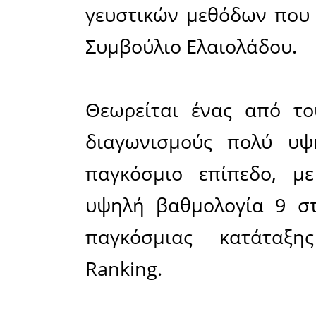
το Λονδί
διαγων
Internati
(LONDON
βραβεύσει
συμμετοχ