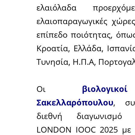
standar
γευστικών
Συμβούλιο
Θεωρείτα
διαγωνισ