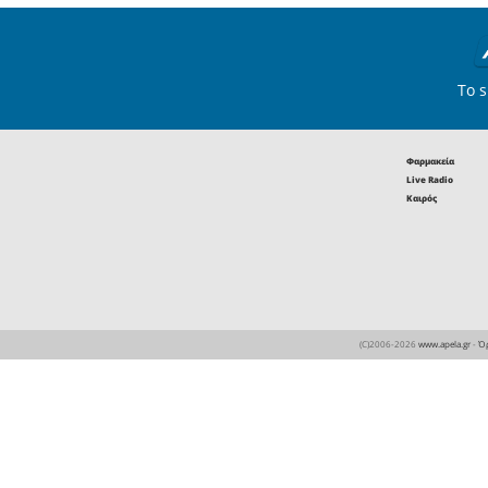
ταυτόχρο
πολύ υψη
ελαιοκομ
Ελλάδα,
Λακωνίας 
βιολογικ