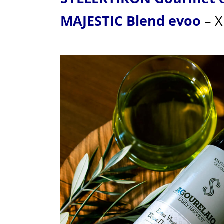
διεθνή 
LONDON I
βιολογικά
τιμήθηκαν
(15) βραβ