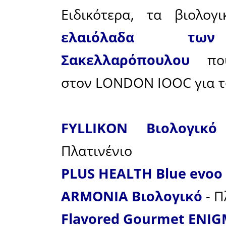
Η γευσιγν
στον LO
αυστηρή μ
(blind tas
ελαιολάδου
κύρους.