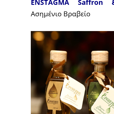
Ειδικότε
ελαιό
Σακελλαρ
στον LOND