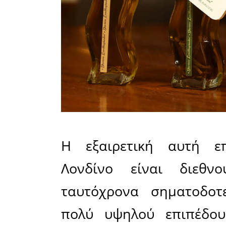
FYLLIKO
Πλατινένι
PLUS HEAL
ARMONIA 
Flavored