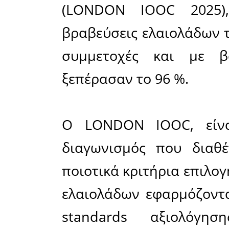
Υψηλού
διακρίσε
βιολογι
Σακελλαρ
Ηνωμένο 