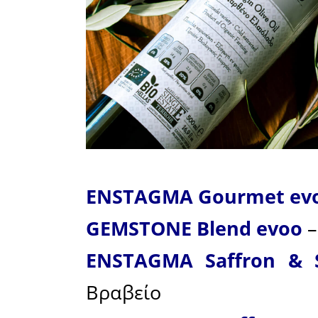
ποσοστό 
συμμετοχέ
Συνολικά,
χρυσά κα
κύρους κα