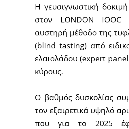
ξεπέρασαν
Ο LONDON
διαγωνισ
ποιοτικά 
ελαιολάδ