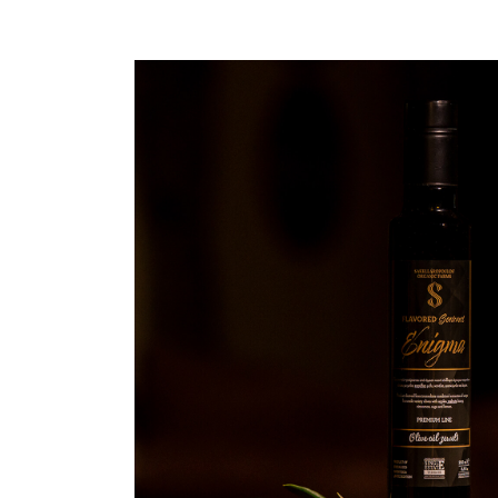
O βαθμός
τον εξαιρ
που για
ελαιόλ
ελαιοπαρ