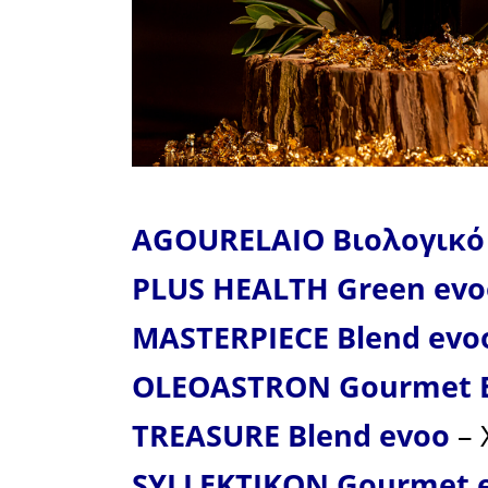
επίπεδο π
Κροατία, Ε
Τυνησία, Η
Οι
βιο
Σακελλαρ