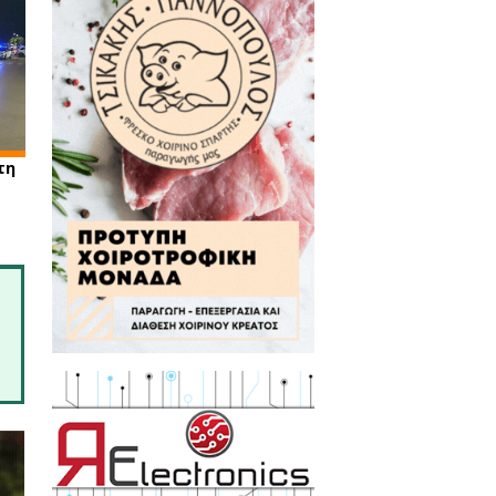
: Σύλληψη υπευθύνου
ήματος για παράνομη
λωση αλκοόλ από 6
ους