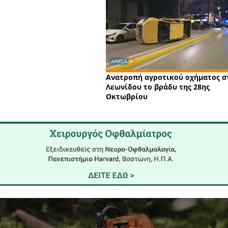
ωνίας, ένας 59χρονος ημεδαπός, γιατί
αίρεσε από επιχείρηση, ποσότητα
ηκε και αποδόθηκε.
Τμήμα Ασφάλειας Σπάρτης.
Σπάρτη
νομική Διεύθυνση Περιφέρειας
καταστ
κατανά
ανήλικ