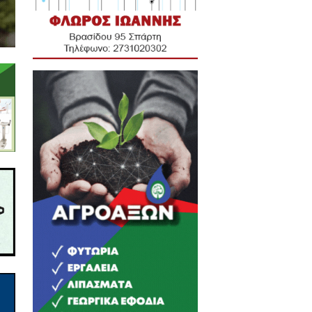
πή αγροτικού οχήματος στη
ου το βράδυ της 28ης
ρίου