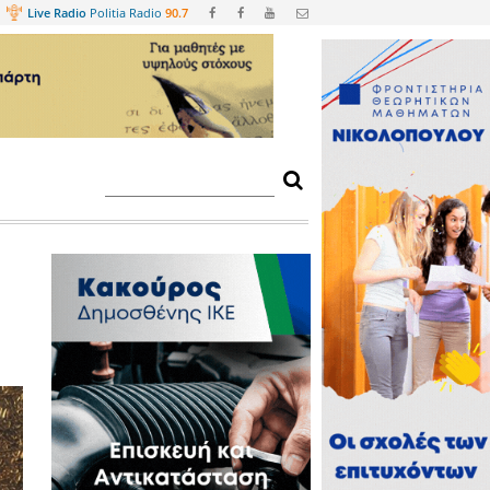
Web
TV
Live Radio
Politia Radio
90.
 πυρηνόξυλο