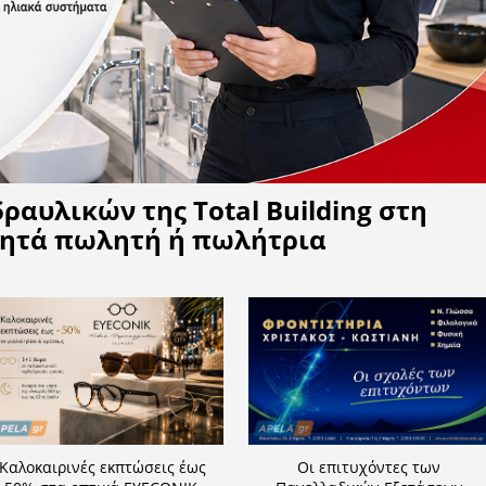
Η APELA προτείνει