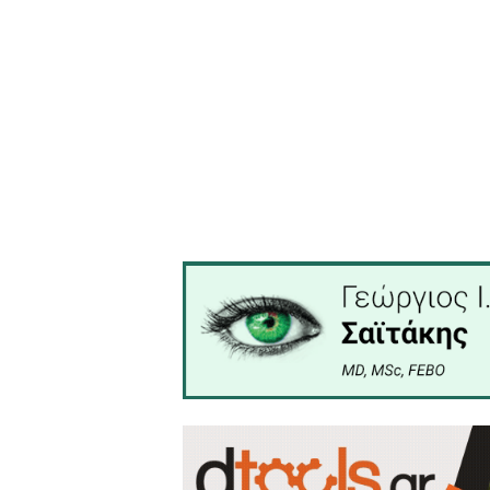
Εγκλήματος (Ο.Π.Κ.Ε.) Λακ
λίγη ώρα νωρίτερα αφ
πυρηνόξυλου, η οποία βρέθ
Προανάκριση διενεργεί το 
Από την Γενική Αστυ
Πελοποννήσου