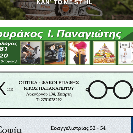
Ανατρο
Λεωνίδ
Οκτωβ