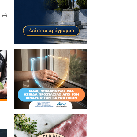
τικά Άρθρα