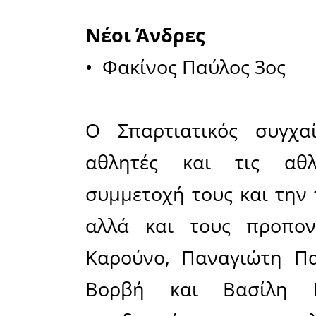
• Κουλόγι
Μίνι μικρ
• Ζαχαράκ
• Βέργαδο
• Ρουμπής