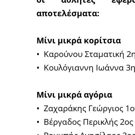
κατηγορία
Την Κυρια
Άλσος το
Επιτροπή
Δυτικής 