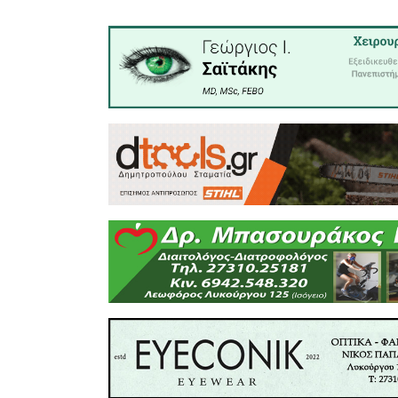
Στο αγώ
Παμπαί
αθλητές έ
Παμπαίδε