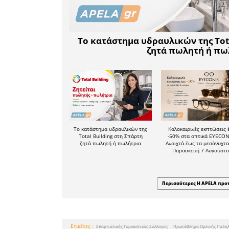
Ο Σπαρτι
αθλητές
συμμετοχή
αλλά και
Καρούνο,
Βορβή κ