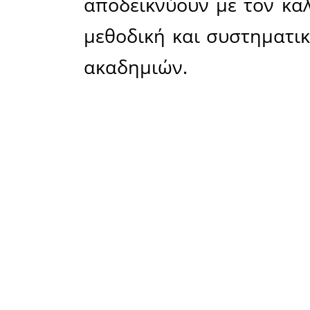
• Βορβής 
• Βέργαδο
Μίνι μεγά
• Καρούνο
• Αρβανίτ