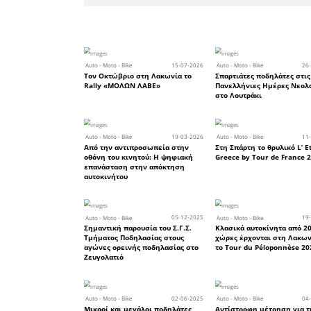
αποδεικνύ
μεθοδική 
ακαδημιών