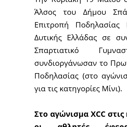
Το Σάββα
Αττικής ο
αγώνα δρ
ΓΥΡΟΣ ΙΠ
μέρος ο α
οποίος κ