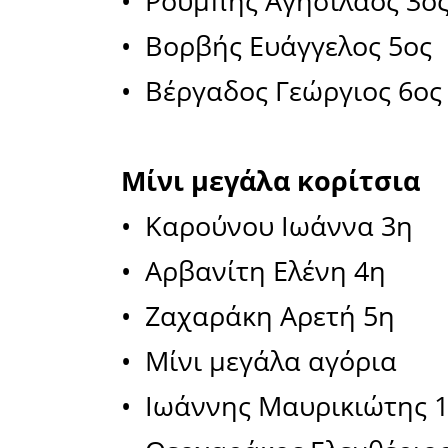
Σπαρτια
συνδιοργ
Ποδηλασί
για τις κατ