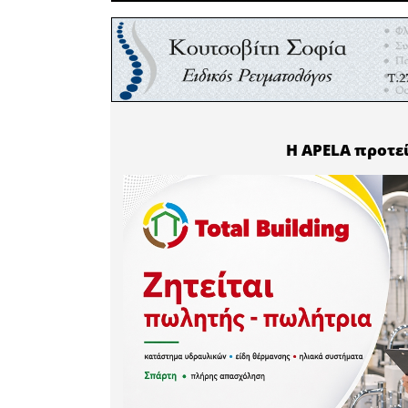
• Καλλίγε
• Αρβανίτ
Νέοι Άνδ
• Φακίνος