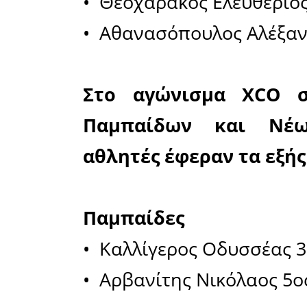
Στο αγώνι
οι αθλ
αποτελέσ
Μίνι μικρ
• Καρούνο