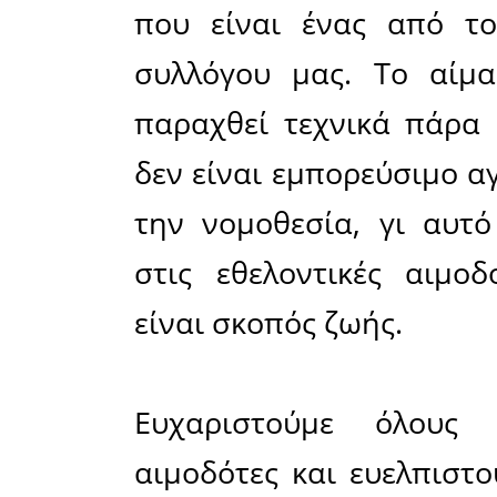
Η προσέ
συγκεντρώ
εθελοντ
εξαιτίας 