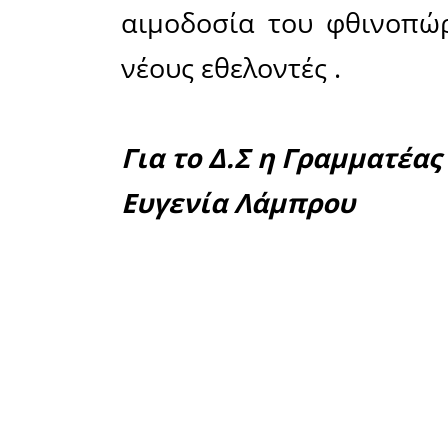
Στόχος 
εθελοντών
είναι μί
που είνα
συλλόγου
παραχθεί 