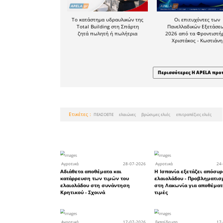
του κό
ελαιοκαλλ
ποικιλία
OLIVES, π
Ιδιαίτερα