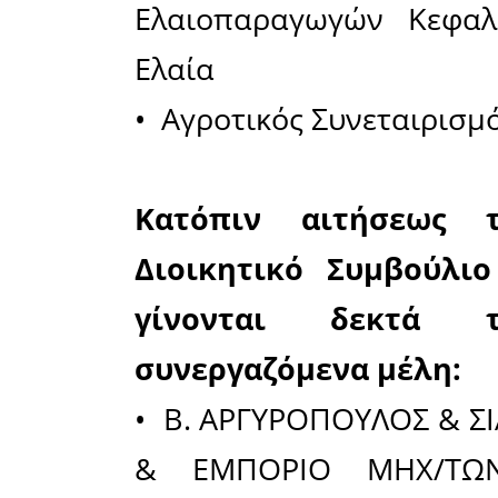
Αρχαία Ωλ
Γραμματέ
(Α.Σ. Γερα
Ταμίας
: 
(Α.Σ. Aιτω