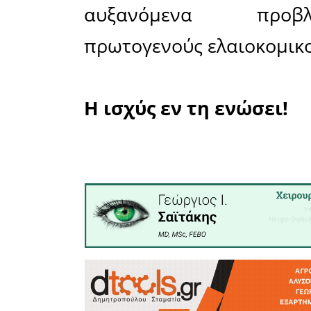
Χαντζ
(Ο.Π. Αγί
Χαλάπη
Καλύβες Χ
Στην συ