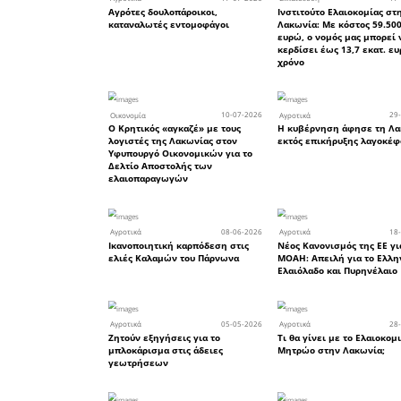
τον Περι
Νεκτά
Αντιπερι
Θανάση Μ
και άμεση