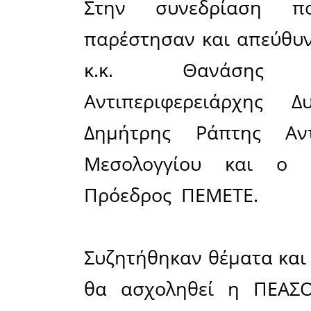
παραγωγή
κόμματα κ
Στις 6 Μ
Καταστατ