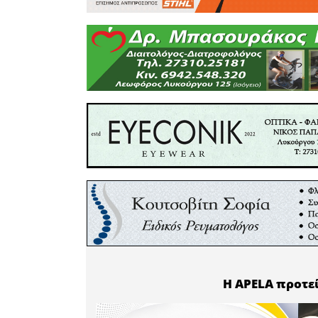
παρέστησα
κ.κ. 
Αντιπερι
Δημήτρης
Μεσολογ
Πρόεδρος