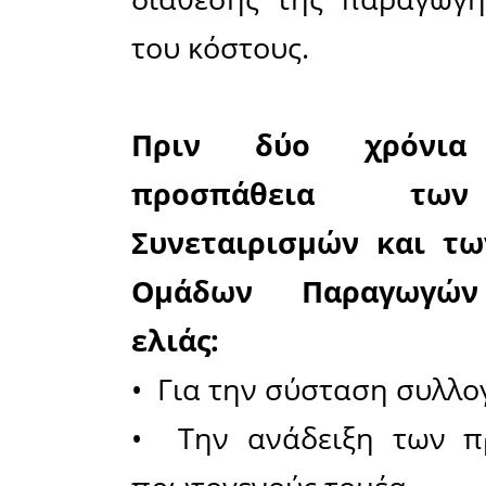
Τον π
ελαιοκομ
γνωρίζουμ
καθημεριν
στους ε
προβλήματ