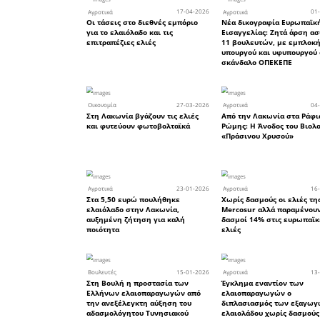
Κατόπιν
Διοικητι
γίνονται 
• Αγροτικ
Ελαιοχώρι
• Αγρο