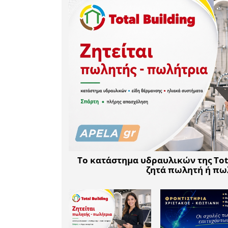
Συζητήθηκ
θα ασχολ
επόμενο 
ζητήματα