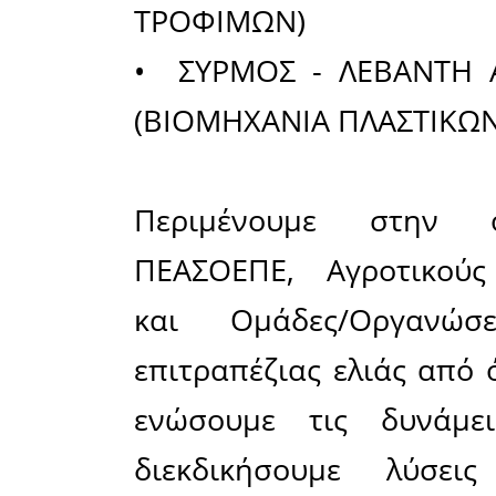
Μέλη
: Β
Κυνουρίας
Ευαγγ
Biolivia Ό
Παπασά
Καινούργι