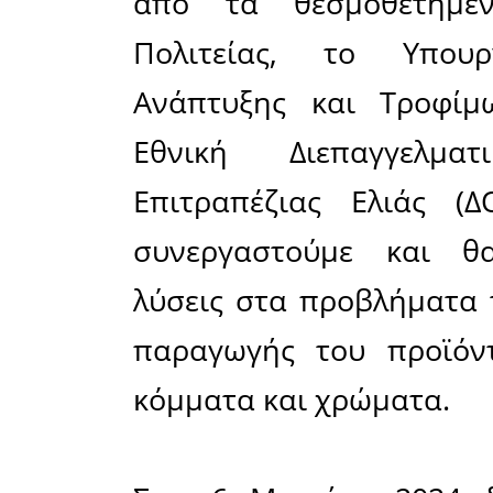
προσπ
Συνεταιρ
Ομάδων 
ελιάς:
• Για την