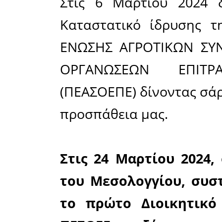
• Την αν
πρωτογενο
• Την διε
και τον 
ελιών.