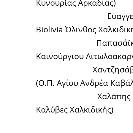
Πολιτεία
Ανάπτυξη
Εθνική 
Επιτραπέ
συνεργασ
λύσεις στ