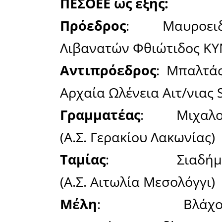
Ήρθε η ώ
ανταλλάξο
προβλήμα
μέσω τη
αποφασίζο
από τα 