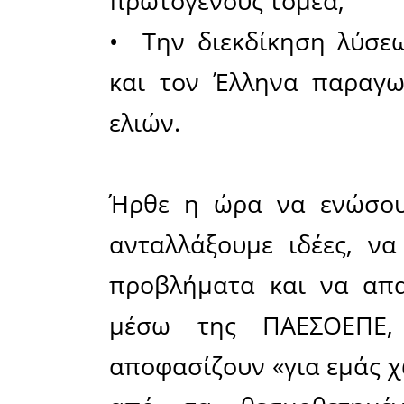
αυξημέν
έλλειψης
διάθεσης
του κόστου
Πριν δ