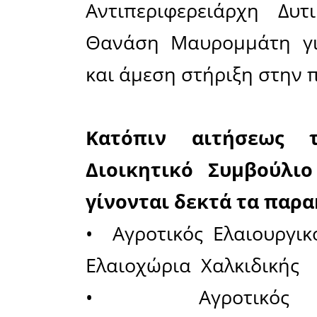
του Μεσο
το πρώτο
ΠΕΣΟΕΕ ως
Πρόεδρος
Λιβανατών
Αντιπρόε