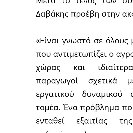
αντικεί
αντιμετω
στην εξεύ
τρίτες χώρ
Μαζί με τ