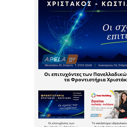
•Θα επιδι
διαδικασί
εισόδου 
εργατών 
υποχρέωσ