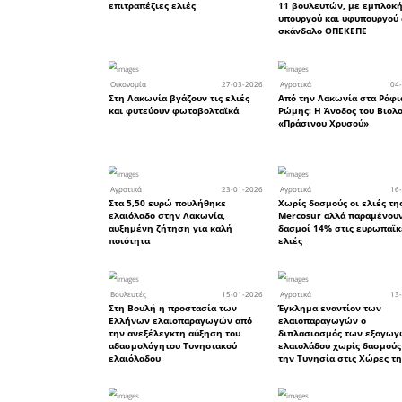
υπηρε
Μετανάστε
•Επίσης,
συμμετοχ
ζουν και