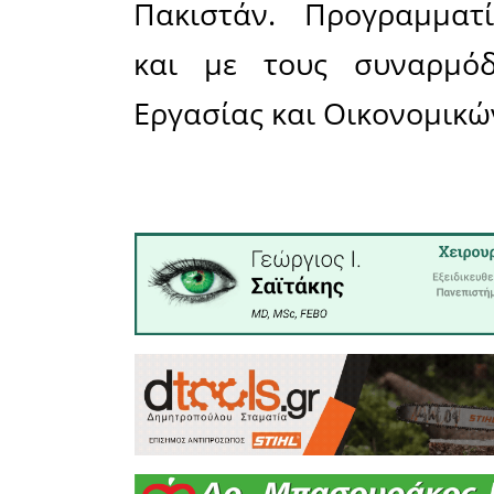
Νότη Μητ
Βούλτεψ
γραμματέα
θέσαμε 
Παρών σ
Βούλτεψη