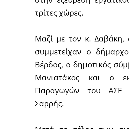
Διαδοχικέ
ηγεσία τ
και Ασύλο
και την υ
το πρωί τ
βουλευτής