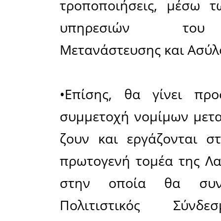
σύμβουλ
εκπρόσω
Σκάλας Στ
πολιτικ
Μετανάστε