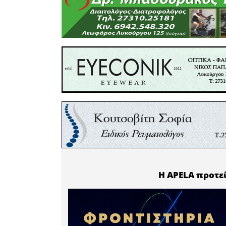
Jamil, 
Συνδέσμου
Από τις ε
συμπεράσ