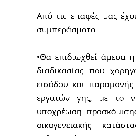
χώρας κ
παραγωγ
εργατικο
τομέα. Έν
ενταθεί 
αυξημένης