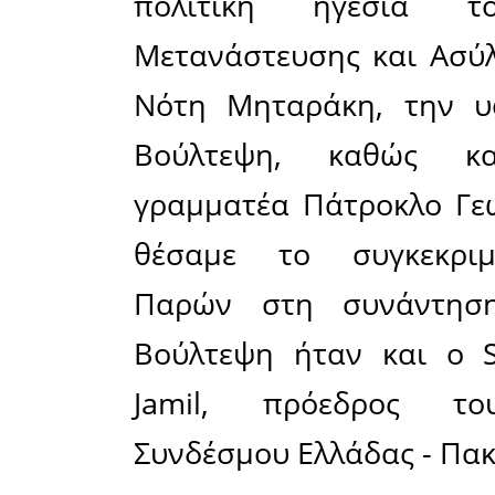
Μετά το 
Δαβάκης π
«Είναι γν
που αντιμ