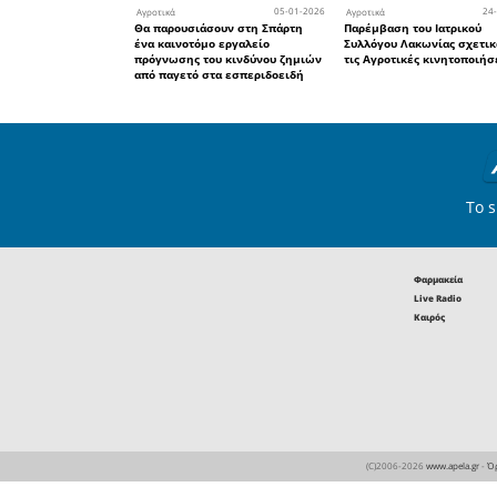
πρωτογενή
στην οπ
Πολιτισ
Πακιστάν
και με τ