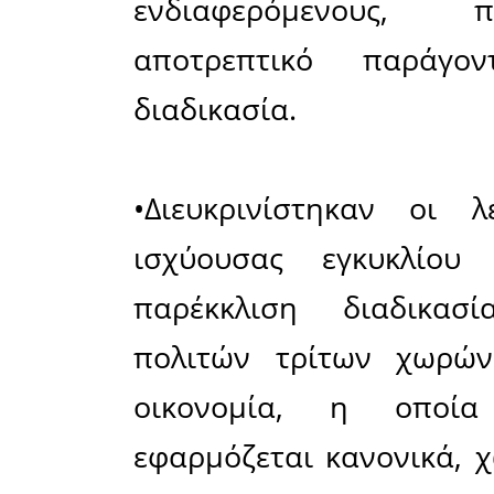
εσπεριδοε
Σε μια α
συγκεκρι
αυτού, συ
Ευρώτα 