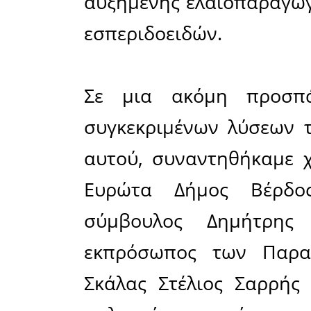
συμμετεί
Βέρδος, ο
Μανιατά
Παραγωγώ
Σαρρής.