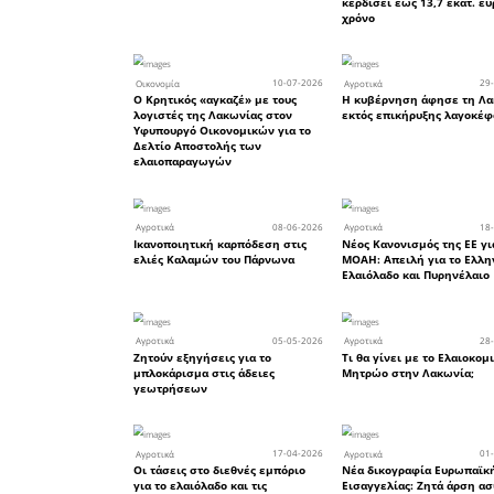
ισχύουσ
παρέκκλι
πολιτών 
οικονομ
εφαρμόζετ
τροποποι