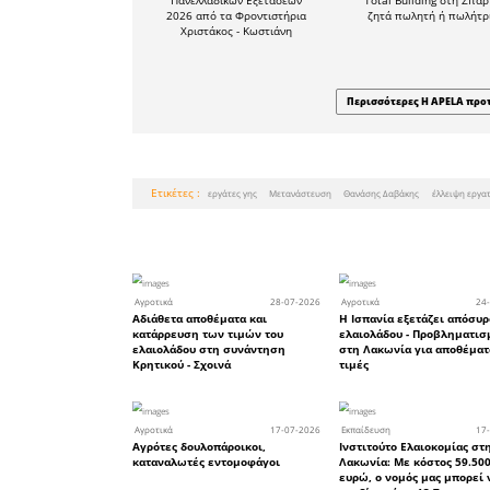
οικογενε
ενδιαφε
αποτρεπ
διαδικασία
•Διευκρι