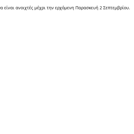
ύ είναι σήμερα Δευτέρα 29 Αυγούστου που η Εκκλη
του Προδρόμου, και γιορτάζει το εκκλησάκι που βρί
 άστατο καιρό, το πανηγύρι του Μυστρά εξακολουθ
 μας και όχι μόνο.
ροπανήγυρης θα είναι ανοιχτές μέχρι την ερχόμενη 