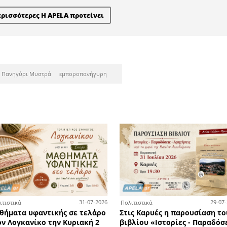
τες των Πανελλαδικών Εξετά
ροντιστήρια Χριστάκος - Κω