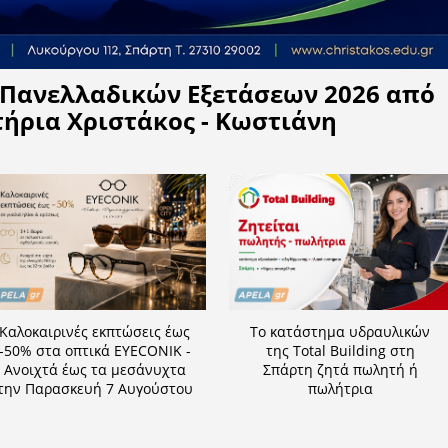
Η APELA προτείνει