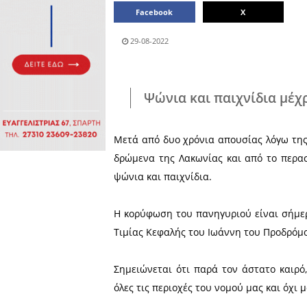
Πολιτιστικά
Πωλήσεις
Δήμος
Διάφορα
Αν.
Μάνης
Εκδηλώσεις
Ενοικίαση
Επιχειρήσεων
Δήμος
Ελαφονήσου
Εκκλησία
Περιφερεια
Πελοποννήσου
Σώματα
ασφαλείας
Μοιράσου το άρθρο:
Facebook
29-08-2022
Ψώνια και παιχ
Μετά από δυο χρόνια απου
δρώμενα της Λακωνίας και
ψώνια και παιχνίδια.