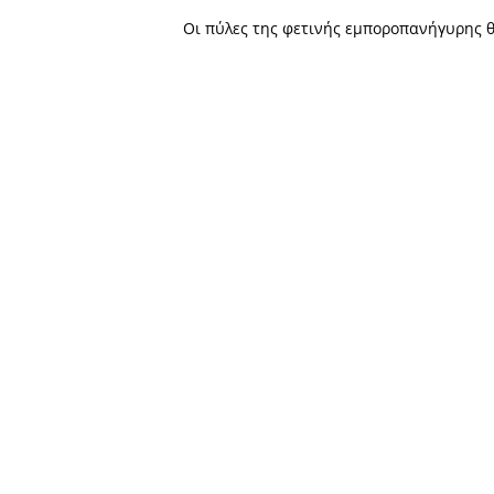
Η κορύφωση του πανηγυριο
Τιμίας Κεφαλής του Ιωάννη 
Σημειώνεται ότι παρά τον
όλες τις περιοχές του νομού
Οι πύλες της φετινής εμπο