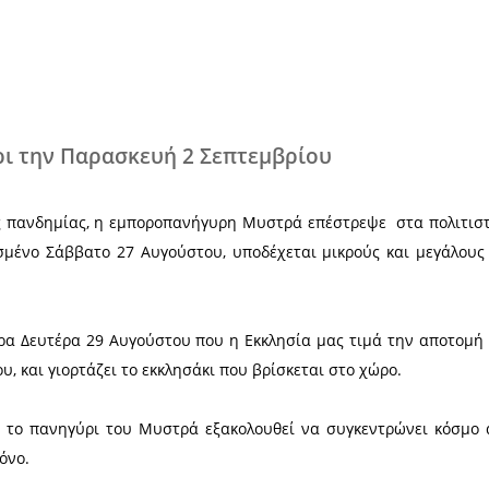
Χ
νίδια μέχρι την Παρασκευή 2 Σεπτεμ
σίας λόγω της πανδημίας, η εμποροπανήγυρη Μυστ
 από το περασμένο Σάββατο 27 Αυγούστου, υποδέχε